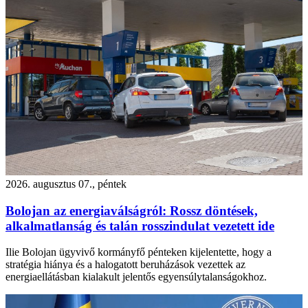
2026. augusztus 07., péntek
Bolojan az energiaválságról: Rossz döntések,
alkalmatlanság és talán rosszindulat vezetett ide
Ilie Bolojan ügyvivő kormányfő pénteken kijelentette, hogy a
stratégia hiánya és a halogatott beruházások vezettek az
energiaellátásban kialakult jelentős egyensúlytalanságokhoz.