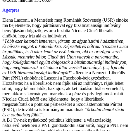
2026. március 13., 00:04
Agerpres
Elena Lasconi, a Mentsétek meg Romániát Szövetség (USR) elnöke
ma bejelentette, hogy párttársaival egy bizalmatlansági indítvány
benyújtásán dolgozik, és arra biztatta Nicolae Ciucă liberális
elnököt, hogy írja alá az indítványt.
"
Több ezer katonát ismertem, jártam az afganisztáni hadszíntéren,
és büszke vagyok a katonáinkra. Képzettek és bátrak. Nicolae Ciucă
úr politikus, és ő akar lenni az első katona, aki az országot vezeti.
Lássuk, mennyire bátor, Ciucă úr! Úton vagyok a parlamentbe,
hogy kollégáimmal együtt dolgozzak a bizalmatlansági indítványon,
hogy megbuktassuk a Ciolacu által vezetett kormányt. (...) Írja alá
az USR bizalmatlansági indítványát!
" - üzente a Nemzeti Liberális
Párt (PNL) elnökének Lasconi a Facebook-bejegyzésében.
Hozzátette: ha a liberálisok nem írják alá az indítványt, rájuk lehet
sütni, hogy képmutatók, hazugok, akiket ráadásul hiába vernek át,
mert akkor is kormányon maradnak a pénz és privilégiumok miatt.
Nicolae Ciucă hétfő este kijelentette, hogy a liberálisok
megszakították a politikai párbeszédet a Szociáldemokrata Párttal
(PSD), de továbbra is kormányon maradnak "
őrködni demokrácia
és a szabadság fölött
".
A B1 Tv-nek nyilatkozó politikus kifejtette: a választásokig
hátralévő hetekben a PNL gondoskodni akar arról, hogy a PNL nem
nyúl hozzá az egységes adókulcshoz, nem avatkozik be az