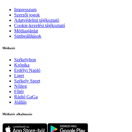
Impresszum
Szerzői jogok
Adatvédelmi tájékoztató
Cookie-kezelési tájékoztató
Médiaajánlat
Sütibeállítások
Médiatér
Székelyhon
Krónika
Erdélyi Napló
Liget
Székely Sport
Nőileg
Főtér
Rádió GaGa
Jóállás
Médiatér alkalmazás