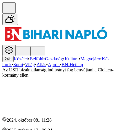
Közélet
•
Belföld
•
Gazdaság
•
Kultúra
•
Megyejáró
•
Kék
24H
hírek
•
Sport
•
Világ
•
Állás
•
Aprók
•
BN-Hetilap
Az USR bizalmatlanság indítványt fog benyújtani a Ciolacu-
kormány ellen
2024. október 08., 11:28