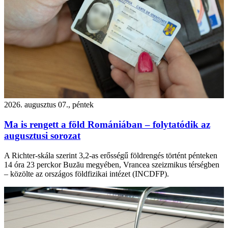
2026. augusztus 07., péntek
Ma is rengett a föld Romániában – folytatódik az
augusztusi sorozat
A Richter-skála szerint 3,2-as erősségű földrengés történt pénteken
14 óra 23 perckor Buzău megyében, Vrancea szeizmikus térségben
– közölte az országos földfizikai intézet (INCDFP).