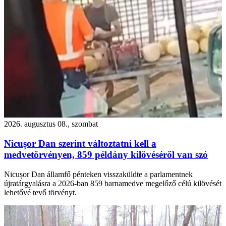
2026. augusztus 08., szombat
Nicușor Dan szerint változtatni kell a
medvetörvényen, 859 példány kilövéséről van szó
Nicușor Dan államfő pénteken visszaküldte a parlamentnek
újratárgyalásra a 2026-ban 859 barnamedve megelőző célú kilövését
lehetővé tevő törvényt.