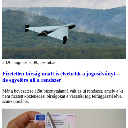
2026. augusztus 08., szombat
Fizetetlen bírság miatt is elvehetik a jogosítványt –
de egyelőre áll a rendszer
Már a bevezetése előtt bizonytalanná vált az új rendszer, amely a ki
nem fizetett közlekedési bírságokat a vezetési jog felfüggesztésével
szankcionálná.