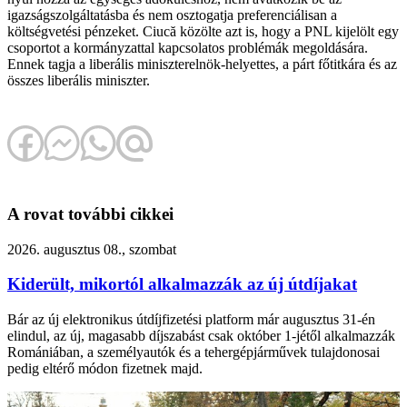
igazságszolgáltatásba és nem osztogatja preferenciálisan a
költségvetési pénzeket. Ciucă közölte azt is, hogy a PNL kijelölt egy
csoportot a kormányzattal kapcsolatos problémák megoldására.
Ennek tagja a liberális miniszterelnök-helyettes, a párt főtitkára és az
összes liberális miniszter.
A rovat további cikkei
2026. augusztus 08., szombat
Kiderült, mikortól alkalmazzák az új útdíjakat
Bár az új elektronikus útdíjfizetési platform már augusztus 31-én
elindul, az új, magasabb díjszabást csak október 1-jétől alkalmazzák
Romániában, a személyautók és a tehergépjárművek tulajdonosai
pedig eltérő módon fizetnek majd.