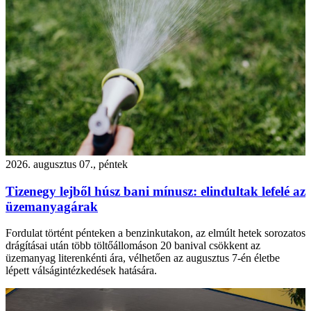
2026. augusztus 07., péntek
Tizenegy lejből húsz bani mínusz: elindultak lefelé az
üzemanyagárak
Fordulat történt pénteken a benzinkutakon, az elmúlt hetek sorozatos
drágításai után több töltőállomáson 20 banival csökkent az
üzemanyag literenkénti ára, vélhetően az augusztus 7-én életbe
lépett válságintézkedések hatására.