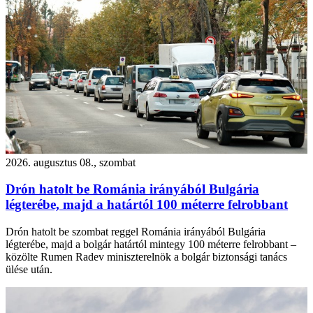
2026. augusztus 08., szombat
Drón hatolt be Románia irányából Bulgária
légterébe, majd a határtól 100 méterre felrobbant
Drón hatolt be szombat reggel Románia irányából Bulgária
légterébe, majd a bolgár határtól mintegy 100 méterre felrobbant –
közölte Rumen Radev miniszterelnök a bolgár biztonsági tanács
ülése után.