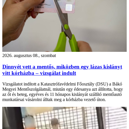
2026. augusztus 08., szombat
Dinnyét vett a mentős, miközben egy lázas kislányt
vitt kórházba – vizsgálat indult
Vizsgálatot indított a Katasztrófavédelmi Főosztály (DSU) a Bákó
Megyei Mentőszolgálatnál, miután egy édesanya azt állította, hogy
az őt és beteg, egyéves és 11 hónapos kislányát szállító mentőautó
munkatársai vásárolni álltak meg a kórházba vezető úton.