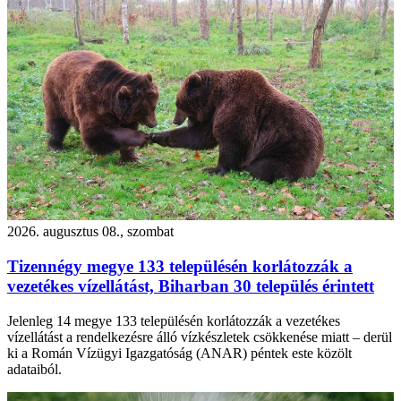
2026. augusztus 08., szombat
Tizennégy megye 133 településén korlátozzák a
vezetékes vízellátást, Biharban 30 település érintett
Jelenleg 14 megye 133 településén korlátozzák a vezetékes
vízellátást a rendelkezésre álló vízkészletek csökkenése miatt – derül
ki a Román Vízügyi Igazgatóság (ANAR) péntek este közölt
adataiból.