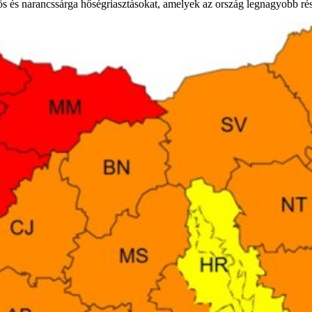
ös és narancssárga hőségriasztásokat, amelyek az ország legnagyobb ré