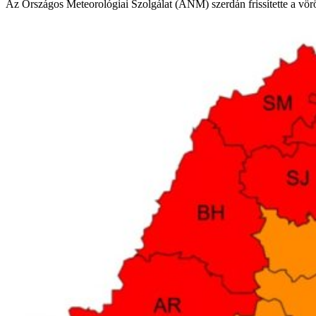
Az Országos Meteorológiai Szolgálat (ANM) szerdán frissítette a vör