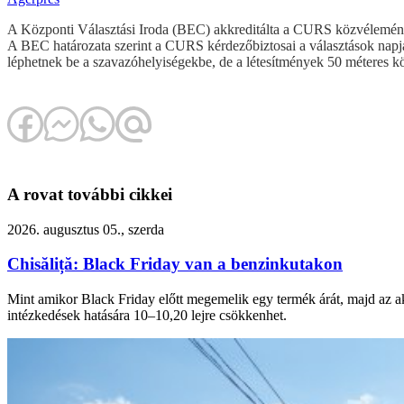
A Központi Választási Iroda (BEC) akkreditálta a CURS közvélemény-k
A BEC határozata szerint a CURS kérdezőbiztosai a választások nap
léphetnek be a szavazóhelyiségekbe, de a létesítmények 50 méteres 
A rovat további cikkei
2026. augusztus 05., szerda
Chisăliță: Black Friday van a benzinkutakon
Mint amikor Black Friday előtt megemelik egy termék árát, majd az akc
intézkedések hatására 10–10,20 lejre csökkenhet.