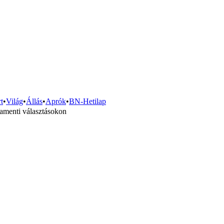
t
•
Világ
•
Állás
•
Aprók
•
BN-Hetilap
lamenti választásokon