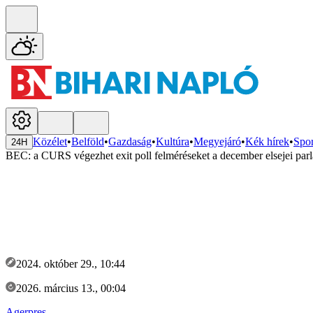
Közélet
•
Belföld
•
Gazdaság
•
Kultúra
•
Megyejáró
•
Kék hírek
•
Spor
24H
BEC: a CURS végezhet exit poll felméréseket a december elsejei par
2024. október 29., 10:44
2026. március 13., 00:04
Agerpres