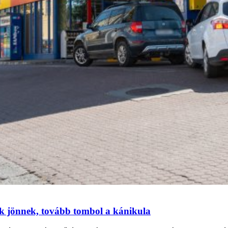
ok jönnek, tovább tombol a kánikula