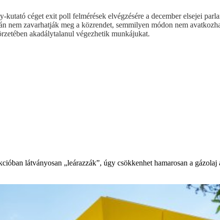
utató céget exit poll felmérések elvégzésére a december elsejei parla
ján nem zavarhatják meg a közrendet, semmilyen módon nem avatkozhatn
körzetében akadálytalanul végezhetik munkájukat.
ióban látványosan „leárazzák”, úgy csökkenhet hamarosan a gázolaj ára 