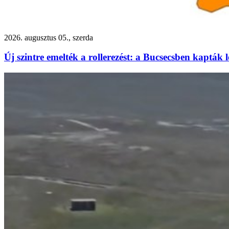
2026. augusztus 05., szerda
Új szintre emelték a rollerezést: a Bucsecsben kapták 