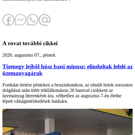
A rovat további cikkei
2026. augusztus 07., péntek
Tizenegy lejből húsz bani mínusz: elindultak lefelé az
üzemanyagárak
Fordulat történt pénteken a benzinkutakon, az elmúlt hetek sorozatos
drágításai után több töltőállomáson 20 banival csökkent az
üzemanyag literenkénti ára, vélhetően az augusztus 7-én életbe
lépett válságintézkedések hatására.