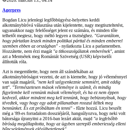
2026. március 13., 04:14
Agerpres
Bogdan Licu jelenlegi legfőbbügyész-helyettes keddi
alkotmánybíróvá választása után kijelentette, nagy megtiszteltetést,
ugyanakkor nagy felelősséget jelent ez számára, és minden tőle
telhetőt megtesz, hogy méltó legyen a tisztséghez.
"Garantálom,
hogy pártatlan leszek minden politikai párttal és minden emberrel
szemben ebben az országban"
- nyilatkozta Licu a parlamentben.
Hozzátette, nem érzi magát
"a titkosszolgálatok emberének"
, amint
azt a Mentsétek meg Romániát Szövetség (USR) képviselői
állították róla.
Azt is megemlítette, hogy nem áll szándékában az
alkotmánybíróságot vezetni, de azt is kiemelte, hogy jó véleménnyel
van saját magáról,
"nem kell szégyenkeznie semmiért, amit eddig
tett
".
"Természetesen mások véleménye is számít, és mindig
figyelembe kell vennünk mások véleményét, és ha ez nem éppen
kedvező, akkor mindent meg kell tennünk, hogy bebizonyítsuk, hogy
tévedtek, vagy hogy egy adott pillanatban rosszul ítéltek meg
bennünket. És ezt próbáltam én tenni"
- fűzte hozzá. Licu beszélt
még a '89-es forradalom dossziéjáról, hangsúlyozva, hogy neki volt
bátorsága újranyitni a 2016-ban lezárt aktát, majd
"a legfelsőbb
bíróság megállapította, hogy az ügyben szereplő emberiesség elleni
bűncselekmények elévülhetetlenek".