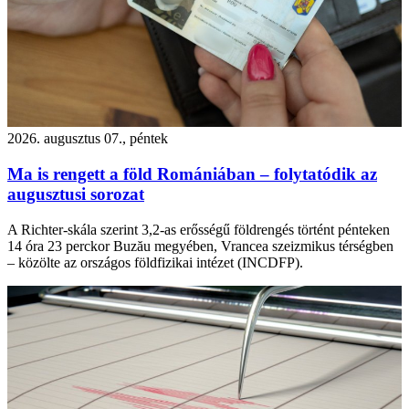
2026. augusztus 07., péntek
Ma is rengett a föld Romániában – folytatódik az
augusztusi sorozat
A Richter-skála szerint 3,2-as erősségű földrengés történt pénteken
14 óra 23 perckor Buzău megyében, Vrancea szeizmikus térségben
– közölte az országos földfizikai intézet (INCDFP).