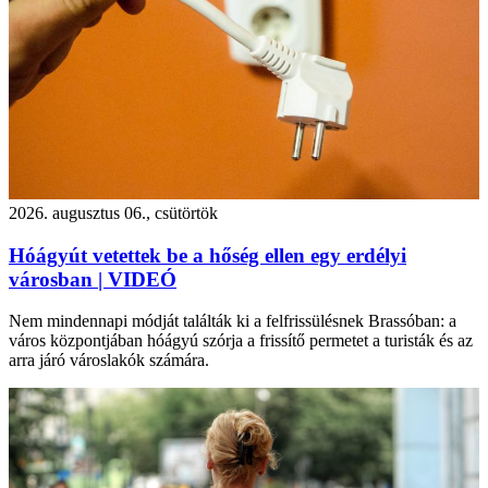
2026. augusztus 06., csütörtök
Hóágyút vetettek be a hőség ellen egy erdélyi
városban | VIDEÓ
Nem mindennapi módját találták ki a felfrissülésnek Brassóban: a
város központjában hóágyú szórja a frissítő permetet a turisták és az
arra járó városlakók számára.