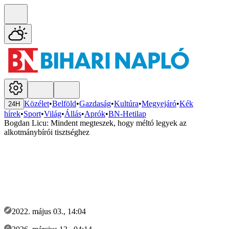
Közélet
•
Belföld
•
Gazdaság
•
Kultúra
•
Megyejáró
•
Kék
24H
hírek
•
Sport
•
Világ
•
Állás
•
Aprók
•
BN-Hetilap
Bogdan Licu: Mindent megteszek, hogy méltó legyek az
alkotmánybírói tisztséghez
2022. május 03., 14:04