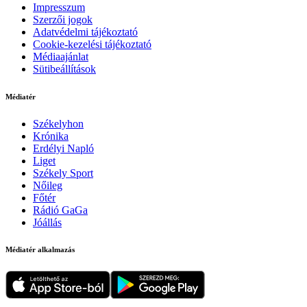
Impresszum
Szerzői jogok
Adatvédelmi tájékoztató
Cookie-kezelési tájékoztató
Médiaajánlat
Sütibeállítások
Médiatér
Székelyhon
Krónika
Erdélyi Napló
Liget
Székely Sport
Nőileg
Főtér
Rádió GaGa
Jóállás
Médiatér alkalmazás