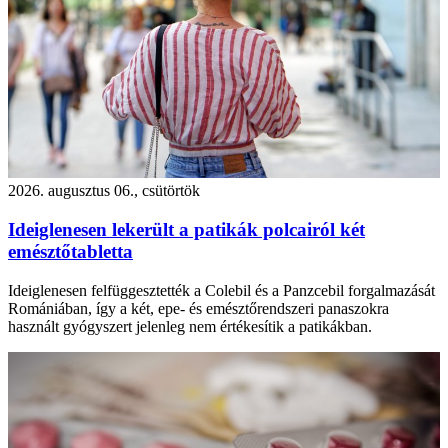
2026. augusztus 06., csütörtök
Ideiglenesen lekerült a patikák polcairól két
emésztőtabletta
Ideiglenesen felfüggesztették a Colebil és a Panzcebil forgalmazását
Romániában, így a két, epe- és emésztőrendszeri panaszokra
használt gyógyszert jelenleg nem értékesítik a patikákban.