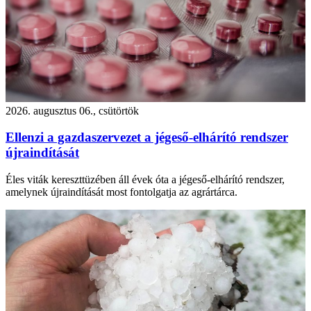
2026. augusztus 06., csütörtök
Ellenzi a gazdaszervezet a jégeső-elhárító rendszer
újraindítását
Éles viták kereszttüzében áll évek óta a jégeső-elhárító rendszer,
amelynek újraindítását most fontolgatja az agrártárca.