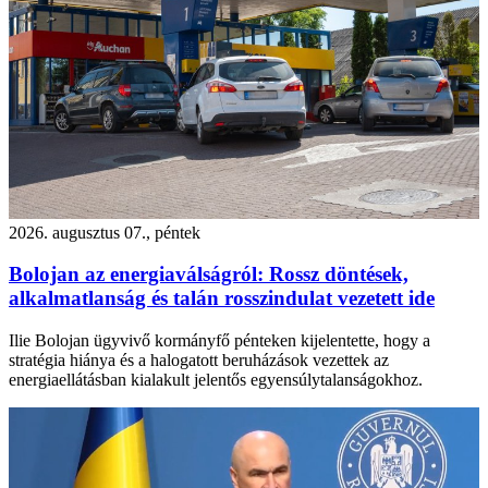
2026. augusztus 07., péntek
Bolojan az energiaválságról: Rossz döntések,
alkalmatlanság és talán rosszindulat vezetett ide
Ilie Bolojan ügyvivő kormányfő pénteken kijelentette, hogy a
stratégia hiánya és a halogatott beruházások vezettek az
energiaellátásban kialakult jelentős egyensúlytalanságokhoz.