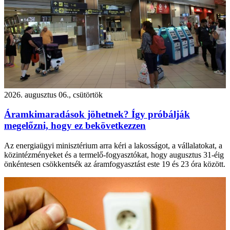
2026. augusztus 06., csütörtök
Áramkimaradások jöhetnek? Így próbálják
megelőzni, hogy ez bekövetkezzen
Az energiaügyi minisztérium arra kéri a lakosságot, a vállalatokat, a
közintézményeket és a termelő-fogyasztókat, hogy augusztus 31-éig
önkéntesen csökkentsék az áramfogyasztást este 19 és 23 óra között.