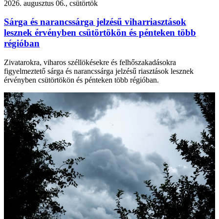
2026. augusztus 06., csütörtök
Sárga és narancssárga jelzésű viharriasztások
lesznek érvényben csütörtökön és pénteken több
régióban
Zivatarokra, viharos széllökésekre és felhőszakadásokra
figyelmeztető sárga és narancssárga jelzésű riasztások lesznek
érvényben csütörtökön és pénteken több régióban.