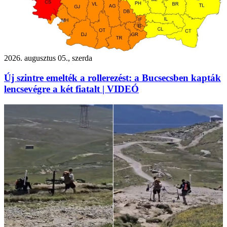
2026. augusztus 05., szerda
Új szintre emelték a rollerezést: a Bucsecsben kapták
lencsevégre a két fiatalt | VIDEÓ