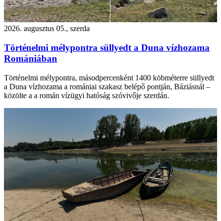
2026. augusztus 05., szerda
Történelmi mélypontra süllyedt a Duna vízhozama
Romániában
Történelmi mélypontra, másodpercenként 1400 köbméterre süllyedt
a Duna vízhozama a romániai szakasz belépő pontján, Báziásnál –
közölte a a román vízügyi hatóság szóvivője szerdán.