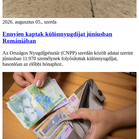
2026. augusztus 05., szerda
Ennyien kaptak különnyugdíjat júniusban
Romániában
Az Országos Nyugdíjpénztár (CNPP) szerdán közölt adatai szerint
júniusban 11.970 személynek folyósítottak különnyugdíjat,
hasonlóan az előbbi hónaphoz.