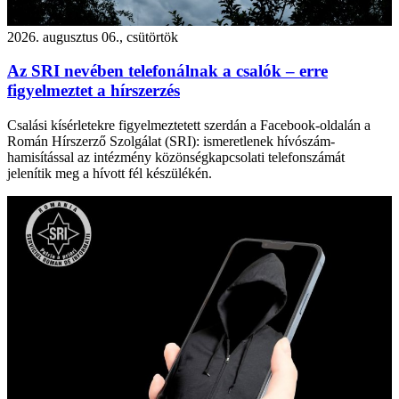
2026. augusztus 06., csütörtök
Az SRI nevében telefonálnak a csalók – erre
figyelmeztet a hírszerzés
Csalási kísérletekre figyelmeztetett szerdán a Facebook-oldalán a
Román Hírszerző Szolgálat (SRI): ismeretlenek hívószám-
hamisítással az intézmény közönségkapcsolati telefonszámát
jelenítik meg a hívott fél készülékén.