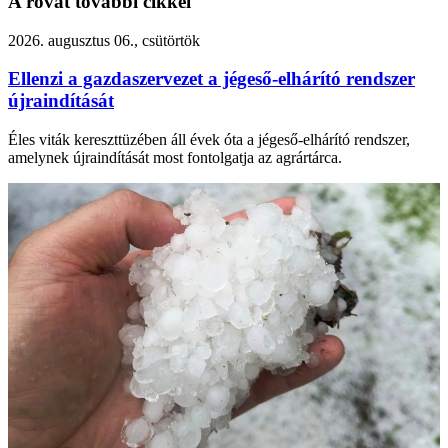
A rovat további cikkei
2026. augusztus 06., csütörtök
Ellenzi a gazdaszervezet a jégeső-elhárító rendszer
újraindítását
Éles viták kereszttüzében áll évek óta a jégeső-elhárító rendszer,
amelynek újraindítását most fontolgatja az agrártárca.