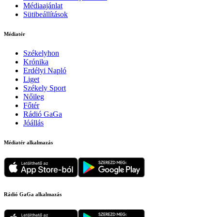
Médiaajánlat
Sütibeállítások
Médiatér
Székelyhon
Krónika
Erdélyi Napló
Liget
Székely Sport
Nőileg
Főtér
Rádió GaGa
Jóállás
Médiatér alkalmazás
Rádió GaGa alkalmazás