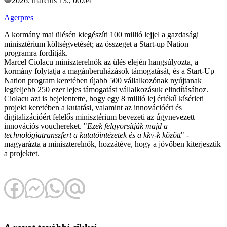
2026. március 13., 00:04
Agerpres
A kormány mai ülésén kiegészíti 100 millió lejjel a gazdasági
minisztérium költségvetését; az összeget a Start-up Nation
programra fordítják.
Marcel Ciolacu miniszterelnök az ülés elején hangsúlyozta, a
kormány folytatja a magánberuházások támogatását, és a Start-Up
Nation program keretében újabb 500 vállalkozónak nyújtanak
legfeljebb 250 ezer lejes támogatást vállalkozásuk elindításához.
Ciolacu azt is bejelentette, hogy egy 8 millió lej értékű kísérleti
projekt keretében a kutatási, valamint az innovációért és
digitalizációért felelős minisztérium bevezeti az úgynevezett
innovációs vouchereket. "
Ezek felgyorsítják majd a
technológiatranszfert a kutatóintézetek és a kkv-k között
" -
magyarázta a miniszterelnök, hozzátéve, hogy a jövőben kiterjesztik
a projektet.