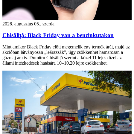
2026. augusztus 05., szerda
Chisăliță: Black Friday van a benzinkutakon
Mint amikor Black Friday előtt megemelik egy termék árát, majd az
akcióban látványosan „leárazzák”, úgy csökkenhet hamarosan a
gázolaj ára is. Dumitru Chisăliță szerint a közel 11 lejes dízel az
állami intézkedések hatására 10–10,20 lejre csökkenhet.