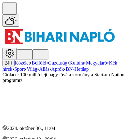
Közélet
•
Belföld
•
Gazdaság
•
Kultúra
•
Megyejáró
•
Kék
24H
hírek
•
Sport
•
Világ
•
Állás
•
Aprók
•
BN-Hetilap
Ciolacu: 100 millió lejt hagy jóvá a kormány a Start-up Nation
programra
2024. október 30., 11:04