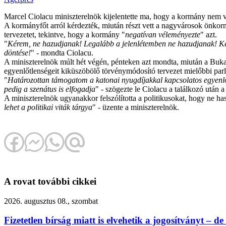
Marcel Ciolacu miniszterelnök kijelentette ma, hogy a kormány nem v
A kormányfőt arról kérdezték, miután részt vett a nagyvárosok önko
tervezetet, tekintve, hogy a kormány "
negatívan véleményezte
" azt.
"
Kérem, ne hazudjanak! Legalább a jelenlétemben ne hazudjanak! Ké
döntése!
" - mondta Ciolacu.
A miniszterelnök múlt hét végén, pénteken azt mondta, miután a Buka
egyenlőtlenségeit kiküszöbölő törvénymódosító tervezet mielőbbi parl
"
Határozottan támogatom a katonai nyugdíjakkal kapcsolatos egyenlőtle
pedig a szenátus is elfogadja
" - szögezte le Ciolacu a találkozó után
A miniszterelnök ugyanakkor felszólította a politikusokat, hogy ne h
lehet a politikai viták tárgya
" - üzente a miniszterelnök.
A rovat további cikkei
2026. augusztus 08., szombat
Fizetetlen bírság miatt is elvehetik a jogosítványt – de