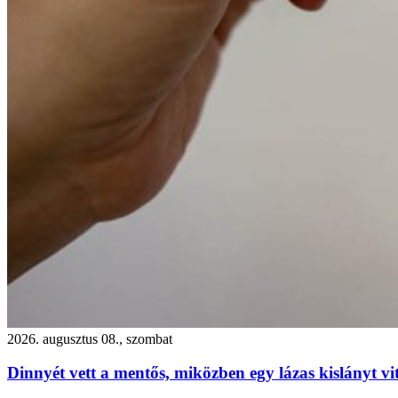
2026. augusztus 08., szombat
Dinnyét vett a mentős, miközben egy lázas kislányt vi