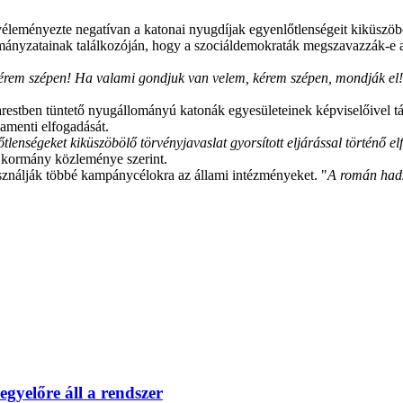
éleményezte negatívan a katonai nyugdíjak egyenlőtlenségeit kiküszöbö
rmányzatainak találkozóján, hogy a szociáldemokraták megszavazzák-e
rem szépen! Ha valami gondjuk van velem, kérem szépen, mondják el! 
restben tüntető nyugállományú katonák egyesületeinek képviselőivel t
amenti elfogadását.
nségeket kiküszöbölő törvényjavaslat gyorsított eljárással történő elf
 a kormány közleménye szerint.
asználják többé kampánycélokra az állami intézményeket. "
A román hads
 egyelőre áll a rendszer