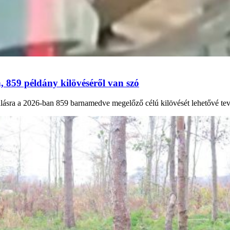
, 859 példány kilövéséről van szó
lásra a 2026-ban 859 barnamedve megelőző célú kilövését lehetővé tev