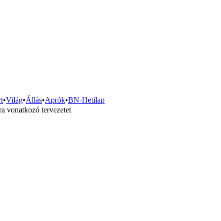
t
•
Világ
•
Állás
•
Aprók
•
BN-Hetilap
a vonatkozó tervezetet