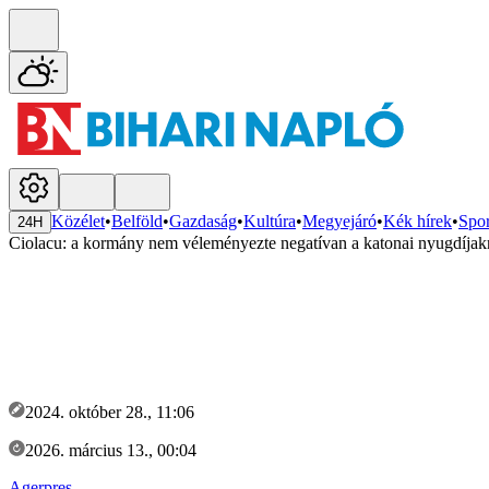
Közélet
•
Belföld
•
Gazdaság
•
Kultúra
•
Megyejáró
•
Kék hírek
•
Spor
24H
Ciolacu: a kormány nem véleményezte negatívan a katonai nyugdíjakr
2024. október 28., 11:06
2026. március 13., 00:04
Agerpres