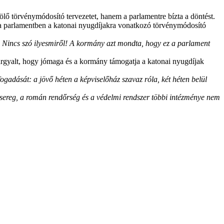
lő törvénymódosító tervezetet, hanem a parlamentre bízta a döntést.
 a parlamentben a katonai nyugdíjakra vonatkozó törvénymódosító
Nincs szó ilyesmiről! A kormány azt mondta, hogy ez a parlament
árgyalt, hogy jómaga és a kormány támogatja a katonai nyugdíjak
ogadását: a jövő héten a képviselőház szavaz róla, két héten belül
ereg, a román rendőrség és a védelmi rendszer többi intézménye nem