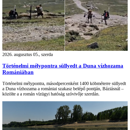
2026. augusztus 05., szerda
Történelmi mélypontra süllyedt a Duna vízhozama
Romániában
Történelmi mélypontra, másodpercenként 1400 köbméterre süllyedt
a Duna vízhozama a romániai szakasz belépő pontján, Báziásnál –
közölte a a román vízügyi hatóság szóvivője szerdán.