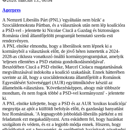
2026. március 13., 00:04
Agerpres
A Nemzeti Liberális Párt (PNL) 'egyáltalán nem bízik' a
Szociáldemokrata Pártban, és a választások után nem lép koalícióra
a PSD-vel - jelentette ki Nicolae Ciucă a Gazdag és biztonságos
Románia című államfőjelölti programját bemutató szerda esti
rendezvényen.
A PNL elnöke elmondta, hogy a liberálisok nem lépnek ki a
kormányból a választások előtt, de jövő héten ismertetik a 2024-
2028-as ciklusra vonatkozó önálló kormányprogramjukat, amelyik
'teljesen ellentétes a PSD etatista gondolkodásmódjával'.
Beszédében Ciucă a PSD elnöke, Marcel Ciolacu magatartásának
megváltozásával indokolta a koalíció szakadását. Ennek hátterében
szerinte az áll, hogy a szociáldemokrata államfőjelölt a Románok
Egyesülésért Szövetséggel (AUR) együttműködve készül az
államelnök-választásra. 'Következésképpen, ahogy már többször
mondtam, én nem fogok többé a PSD-vel kormányozni' - jelentette
ki.
A PNL elnöke kifejtette, hogy a PSD és az AUR 'toxikus koalíciója'
megnyitja az ajtót a külföldi befolyás előtt, és gazdasági hanyatlást
hoz Romániának. 'A legnagyobb jobboldali-liberális pártként a mi
feladatunk ezt megakadályozni. Arra esküdtem fel, hogy hazánkat
szolgálom és védem, és ez a legjobb módja ennek. Hiszem, hogy
elháríthatjuk ezt a fenyegetést, és segíthetünk hazánknak növekedni