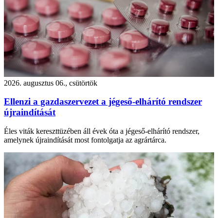
2026. augusztus 06., csütörtök
Ellenzi a gazdaszervezet a jégeső-elhárító rendszer
újraindítását
Éles viták kereszttüzében áll évek óta a jégeső-elhárító rendszer,
amelynek újraindítását most fontolgatja az agrártárca.