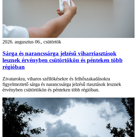
2026. augusztus 06., csütörtök
Sárga és narancssárga jelzésű viharriasztások
lesznek érvényben csütörtökön és pénteken több
régióban
Zivatarokra, viharos széllökésekre és felhőszakadásokra
figyelmeztető sárga és narancssárga jelzésű riasztások lesznek
érvényben csütörtökön és pénteken több régióban.