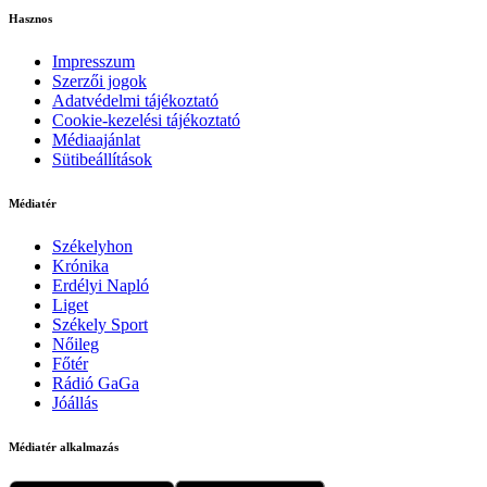
Hasznos
Impresszum
Szerzői jogok
Adatvédelmi tájékoztató
Cookie-kezelési tájékoztató
Médiaajánlat
Sütibeállítások
Médiatér
Székelyhon
Krónika
Erdélyi Napló
Liget
Székely Sport
Nőileg
Főtér
Rádió GaGa
Jóállás
Médiatér alkalmazás