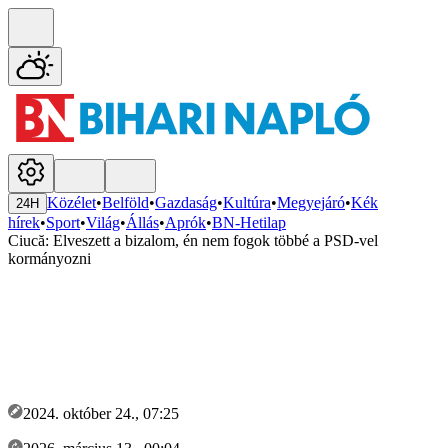
Közélet
•
Belföld
•
Gazdaság
•
Kultúra
•
Megyejáró
•
Kék
24H
hírek
•
Sport
•
Világ
•
Állás
•
Aprók
•
BN-Hetilap
Ciucă: Elveszett a bizalom, én nem fogok többé a PSD-vel
kormányozni
2024. október 24., 07:25