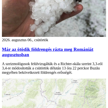
2026. augusztus 06., csütörtök
Már az ötödik földrengés rázta meg Romániát
augusztusban
A szeizmológusok felülvizsgálták és a Richter-skála szerint 3,3-ról
3,4-re módosították a csütörtök délután 13 óra 22 perckor Buzău
megyében bekövetkezett földrengés erősségét.