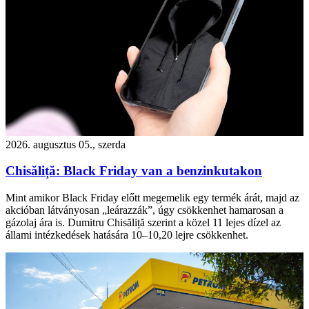
2026. augusztus 05., szerda
Chisăliță: Black Friday van a benzinkutakon
Mint amikor Black Friday előtt megemelik egy termék árát, majd az
akcióban látványosan „leárazzák”, úgy csökkenhet hamarosan a
gázolaj ára is. Dumitru Chisăliță szerint a közel 11 lejes dízel az
állami intézkedések hatására 10–10,20 lejre csökkenhet.