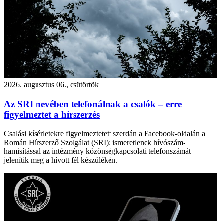
2026. augusztus 06., csütörtök
Az SRI nevében telefonálnak a csalók – erre
figyelmeztet a hírszerzés
Csalási kísérletekre figyelmeztetett szerdán a Facebook-oldalán a
Román Hírszerző Szolgálat (SRI): ismeretlenek hívószám-
hamisítással az intézmény közönségkapcsolati telefonszámát
jelenítik meg a hívott fél készülékén.