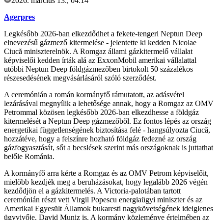
2026. március 13., 04:14
Agerpres
Legkésőbb 2026-ban elkezdődhet a fekete-tengeri Neptun Deep
elnevezésű gázmező kitermelése - jelentette ki kedden Nicolae
Ciucă miniszterelnök. A Romgaz állami gázkitermelő vállalat
képviselői kedden írták alá az ExxonMobil amerikai vállalattal
utóbbi Neptun Deep földgázmezőben birtokolt 50 százalékos
részesedésének megvásárlásáról szóló szerződést.
A ceremónián a román kormányfő rámutatott, az adásvétel
lezárásával megnyílik a lehetősége annak, hogy a Romgaz az OMV
Petrommal közösen legkésőbb 2026-ban elkezdhesse a földgáz
kitermelését a Neptun Deep gázmezőből. Ez fontos lépés az ország
energetikai függetlenségének biztosítása felé - hangsúlyozta Ciucă,
hozzátéve, hogy a felszínre hozható földgáz fedezné az ország
gázfogyasztását, sőt a becslések szerint más országoknak is juttathat
belőle Románia.
A kormányfő arra kérte a Romgaz és az OMV Petrom képviselőit,
mielőbb kezdjék meg a beruházásokat, hogy legalább 2026 végén
kezdődjön el a gázkitermelés. A Victoria-palotában tartott
ceremónián részt vett Virgil Popescu energiaügyi miniszter és az
Amerikai Egyesült Államok bukaresti nagykövetségének ideiglenes
ügyvivője, David Muniz is. A kormány közleménye értelmében az