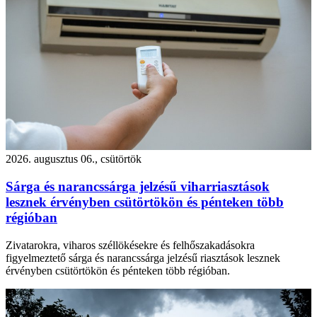
2026. augusztus 06., csütörtök
Sárga és narancssárga jelzésű viharriasztások
lesznek érvényben csütörtökön és pénteken több
régióban
Zivatarokra, viharos széllökésekre és felhőszakadásokra
figyelmeztető sárga és narancssárga jelzésű riasztások lesznek
érvényben csütörtökön és pénteken több régióban.