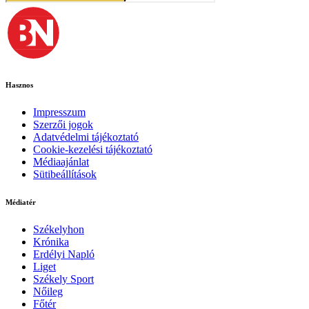
Hasznos
Impresszum
Szerzői jogok
Adatvédelmi tájékoztató
Cookie-kezelési tájékoztató
Médiaajánlat
Sütibeállítások
Médiatér
Székelyhon
Krónika
Erdélyi Napló
Liget
Székely Sport
Nőileg
Főtér