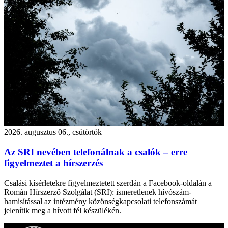
2026. augusztus 06., csütörtök
Az SRI nevében telefonálnak a csalók – erre
figyelmeztet a hírszerzés
Csalási kísérletekre figyelmeztetett szerdán a Facebook-oldalán a
Román Hírszerző Szolgálat (SRI): ismeretlenek hívószám-
hamisítással az intézmény közönségkapcsolati telefonszámát
jelenítik meg a hívott fél készülékén.