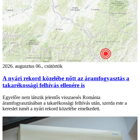
2026. augusztus 06., csütörtök
A nyári rekord közelébe nőtt az áramfogyasztás a
takarékossági felhívás ellenére is
Egyelőre nem látszik jelentős visszaesés Románia
áramfogyasztásában a takarékossági felhívás után, szerda este a
kereslet ismét a nyári rekord közelébe emelkedett.