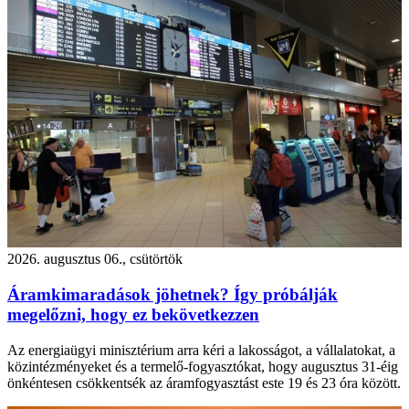
2026. augusztus 06., csütörtök
Áramkimaradások jöhetnek? Így próbálják
megelőzni, hogy ez bekövetkezzen
Az energiaügyi minisztérium arra kéri a lakosságot, a vállalatokat, a
közintézményeket és a termelő-fogyasztókat, hogy augusztus 31-éig
önkéntesen csökkentsék az áramfogyasztást este 19 és 23 óra között.