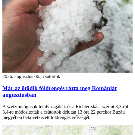
2026. augusztus 06., csütörtök
Már az ötödik földrengés rázta meg Romániát
augusztusban
A szeizmológusok felülvizsgálták és a Richter-skála szerint 3,3-ról
3,4-re módosították a csütörtök délután 13 óra 22 perckor Buzău
megyében bekövetkezett földrengés erősségét.