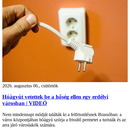
2026. augusztus 06., csütörtök
Hóágyút vetettek be a hőség ellen egy erdélyi
városban | VIDEÓ
Nem mindennapi módját találták ki a felfrissülésnek Brassóban: a
város központjában hóágyú szórja a frissítő permetet a turisták és az
arra járó városlakók számára.