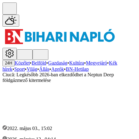
Közélet
•
Belföld
•
Gazdaság
•
Kultúra
•
Megyejáró
•
Kék
24H
hírek
•
Sport
•
Világ
•
Állás
•
Aprók
•
BN-Hetilap
Ciucă: Legkésőbb 2026-ban elkezdődhet a Neptun Deep
földgázmező kitermelése
2022. május 03., 15:02