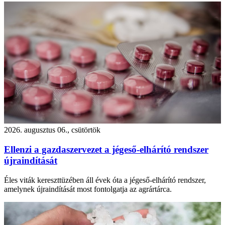
2026. augusztus 06., csütörtök
Ellenzi a gazdaszervezet a jégeső-elhárító rendszer
újraindítását
Éles viták kereszttüzében áll évek óta a jégeső-elhárító rendszer,
amelynek újraindítását most fontolgatja az agrártárca.