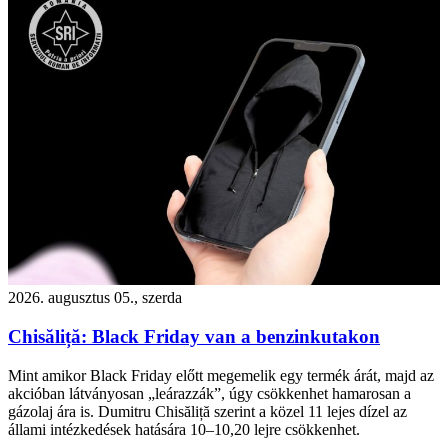
2026. augusztus 05., szerda
Chisăliță: Black Friday van a benzinkutakon
Mint amikor Black Friday előtt megemelik egy termék árát, majd az
akcióban látványosan „leárazzák”, úgy csökkenhet hamarosan a
gázolaj ára is. Dumitru Chisăliță szerint a közel 11 lejes dízel az
állami intézkedések hatására 10–10,20 lejre csökkenhet.