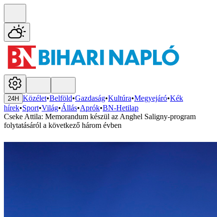
Közélet
•
Belföld
•
Gazdaság
•
Kultúra
•
Megyejáró
•
Kék
24H
hírek
•
Sport
•
Világ
•
Állás
•
Aprók
•
BN-Hetilap
Cseke Attila: Memorandum készül az Anghel Saligny-program
folytatásáról a következő három évben