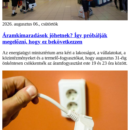
2026. augusztus 06., csütörtök
Áramkimaradások jöhetnek? Így próbálják
megelőzni, hogy ez bekövetkezzen
Az energiaügyi minisztérium arra kéri a lakosságot, a vállalatokat, a
közintézményeket és a termelő-fogyasztókat, hogy augusztus 31-éig
önkéntesen csökkentsék az áramfogyasztást este 19 és 23 óra között.