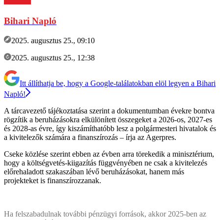
Bihari Napló
2025. augusztus 25., 09:10
2025. augusztus 25., 12:38
Itt állíthatja be, hogy a Google-találatokban elöl legyen a Bihari
Napló!
A tárcavezető tájékoztatása szerint a dokumentumban évekre bontva
rögzítik a beruházásokra elkülönített összegeket a 2026-os, 2027-es
és 2028-as évre, így kiszámíthatóbb lesz a polgármesteri hivatalok és
a kivitelezők számára a finanszírozás – írja az Agerpres.
Cseke közlése szerint ebben az évben arra törekedik a minisztérium,
hogy a költségvetés-kiigazítás függvényében ne csak a kivitelezés
előrehaladott szakaszában lévő beruházásokat, hanem más
projekteket is finanszírozzanak.
Ha felszabadulnak további pénzügyi források, akkor 2025-ben az