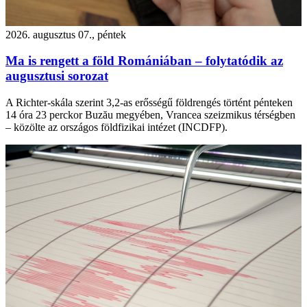
2026. augusztus 07., péntek
Ma is rengett a föld Romániában – folytatódik az
augusztusi sorozat
A Richter-skála szerint 3,2-as erősségű földrengés történt pénteken
14 óra 23 perckor Buzău megyében, Vrancea szeizmikus térségben
– közölte az országos földfizikai intézet (INCDFP).