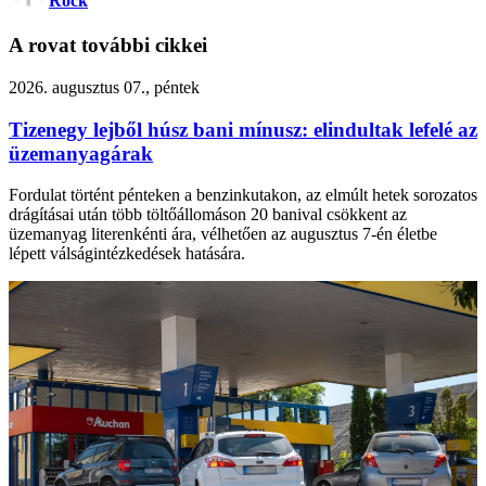
Rock
A rovat további cikkei
2026. augusztus 07., péntek
Tizenegy lejből húsz bani mínusz: elindultak lefelé az
üzemanyagárak
Fordulat történt pénteken a benzinkutakon, az elmúlt hetek sorozatos
drágításai után több töltőállomáson 20 banival csökkent az
üzemanyag literenkénti ára, vélhetően az augusztus 7-én életbe
lépett válságintézkedések hatására.