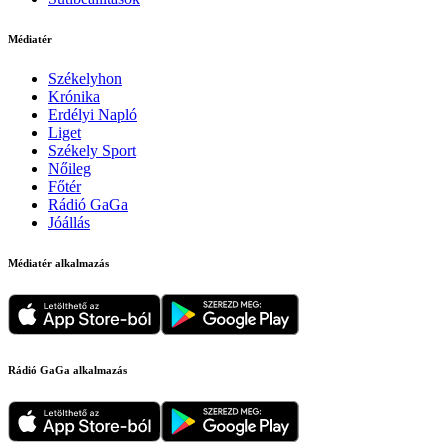
Médiatér
Székelyhon
Krónika
Erdélyi Napló
Liget
Székely Sport
Nőileg
Főtér
Rádió GaGa
Jóállás
Médiatér alkalmazás
Rádió GaGa alkalmazás