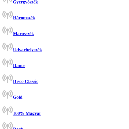
Gyergyószék
Háromszék
Marosszék
Udvarhelyszék
Dance
Disco Classic
Gold
100% Magyar