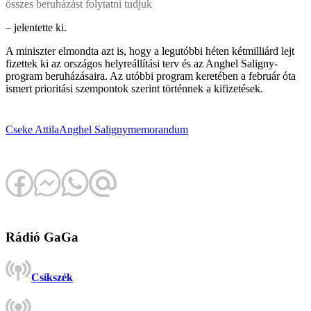
összes beruházást folytatni tudjuk
– jelentette ki.
A miniszter elmondta azt is, hogy a legutóbbi héten kétmilliárd lejt
fizettek ki az országos helyreállítási terv és az Anghel Saligny-
program beruházásaira. Az utóbbi program keretében a február óta
ismert prioritási szempontok szerint történnek a kifizetések.
Cseke Attila
Anghel Saligny
memorandum
Rádió GaGa
Csíkszék