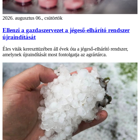
2026. augusztus 06., csütörtök
Ellenzi a gazdaszervezet a jégeső-elhárító rendszer
újraindítását
Éles viták kereszttüzében áll évek óta a jégeső-elhárító rendszer,
amelynek újraindítását most fontolgatja az agrártárca.