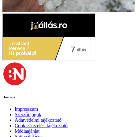
Hasznos
Impresszum
Szerzői jogok
Adatvédelmi tájékoztató
Cookie-kezelési tájékoztató
Médiaajánlat
Sütibeállítások