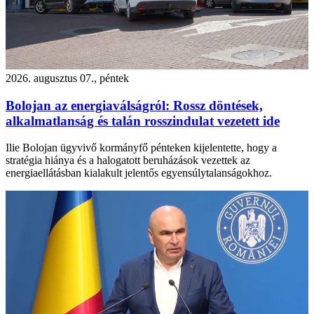
2026. augusztus 07., péntek
Bolojan az energiaválságról: Rossz döntések,
alkalmatlanság és talán rosszindulat vezetett ide
Ilie Bolojan ügyvivő kormányfő pénteken kijelentette, hogy a
stratégia hiánya és a halogatott beruházások vezettek az
energiaellátásban kialakult jelentős egyensúlytalanságokhoz.