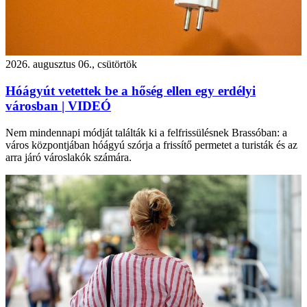
2026. augusztus 06., csütörtök
Hóágyút vetettek be a hőség ellen egy erdélyi
városban | VIDEÓ
Nem mindennapi módját találták ki a felfrissülésnek Brassóban: a
város központjában hóágyú szórja a frissítő permetet a turisták és az
arra járó városlakók számára.