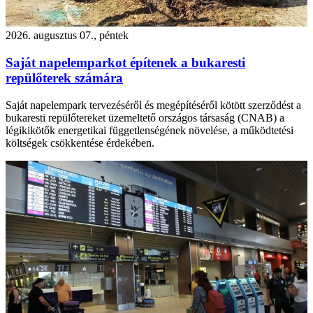
2026. augusztus 07., péntek
Saját napelemparkot építenek a bukaresti
repülőterek számára
Saját napelempark tervezéséről és megépítéséről kötött szerződést a
bukaresti repülőtereket üzemeltető országos társaság (CNAB) a
légikikötők energetikai függetlenségének növelése, a működtetési
költségek csökkentése érdekében.