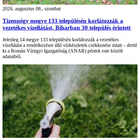
2026. augusztus 08., szombat
Tizennégy megye 133 településén korlátozzák a
vezetékes vízellátást, Biharban 30 település érintett
Jelenleg 14 megye 133 településén korlátozzák a vezetékes
vízellátást a rendelkezésre álló vízkészletek csökkenése miatt – derül
ki a Román Vízügyi Igazgatóság (ANAR) péntek este közölt
adataiból.