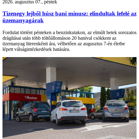
2026. augusztus 07., péntek
Tizenegy lejből húsz bani mínusz: elindultak lefelé az
üzemanyagárak
Fordulat történt pénteken a benzinkutakon, az elmúlt hetek sorozatos
drágításai után több töltőállomáson 20 banival csökkent az
üzemanyag literenkénti ára, vélhetően az augusztus 7-én életbe
lépett válságintézkedések hatására.