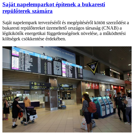
Saját napelemparkot építenek a bukaresti
repülőterek számára
Saját napelempark tervezéséről és megépítéséről kötött szerződést a
bukaresti repülőtereket üzemeltető országos társaság (CNAB) a
légikikötők energetikai függetlenségének növelése, a működtetési
költségek csökkentése érdekében.