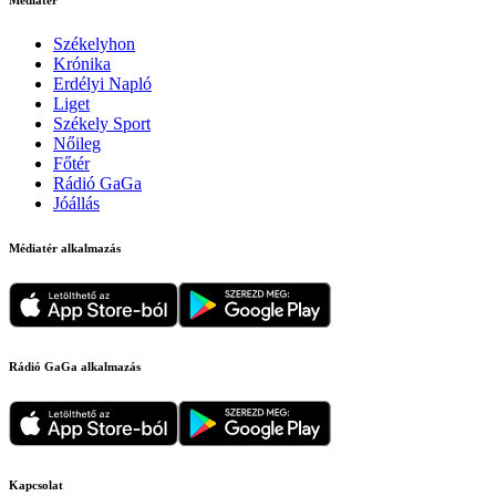
Médiatér
Székelyhon
Krónika
Erdélyi Napló
Liget
Székely Sport
Nőileg
Főtér
Rádió GaGa
Jóállás
Médiatér alkalmazás
Rádió GaGa alkalmazás
Kapcsolat