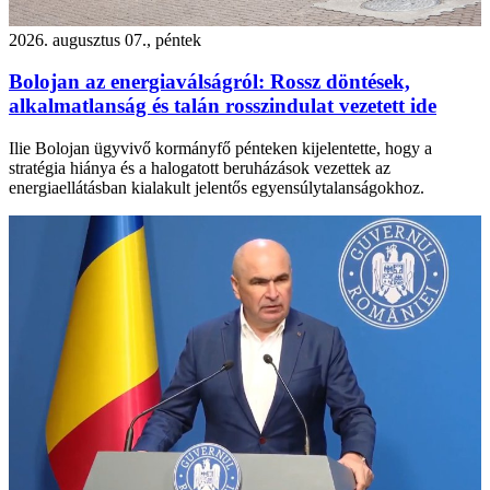
2026. augusztus 07., péntek
Bolojan az energiaválságról: Rossz döntések,
alkalmatlanság és talán rosszindulat vezetett ide
Ilie Bolojan ügyvivő kormányfő pénteken kijelentette, hogy a
stratégia hiánya és a halogatott beruházások vezettek az
energiaellátásban kialakult jelentős egyensúlytalanságokhoz.