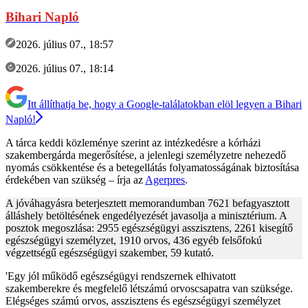
Bihari Napló
2026. július 07., 18:57
2026. július 07., 18:14
Itt állíthatja be, hogy a Google-találatokban elöl legyen a Bihari
Napló!
A tárca keddi közleménye szerint az intézkedésre a kórházi
szakembergárda megerősítése, a jelenlegi személyzetre nehezedő
nyomás csökkentése és a betegellátás folyamatosságának biztosítása
érdekében van szükség – írja az
Agerpres
.
A jóváhagyásra beterjesztett memorandumban 7621 befagyasztott
álláshely betöltésének engedélyezését javasolja a minisztérium. A
posztok megoszlása: 2955 egészségügyi asszisztens, 2261 kisegítő
egészségügyi személyzet, 1910 orvos, 436 egyéb felsőfokú
végzettségű egészségügyi szakember, 59 kutató.
'Egy jól működő egészségügyi rendszernek elhivatott
szakemberekre és megfelelő létszámú orvoscsapatra van szüksége.
Elégséges számú orvos, asszisztens és egészségügyi személyzet