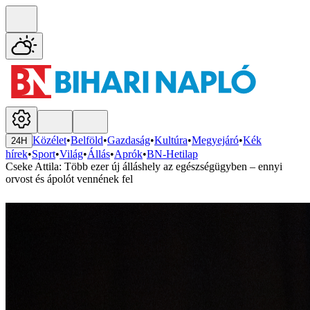
Közélet
•
Belföld
•
Gazdaság
•
Kultúra
•
Megyejáró
•
Kék
24H
hírek
•
Sport
•
Világ
•
Állás
•
Aprók
•
BN-Hetilap
Cseke Attila: Több ezer új álláshely az egészségügyben – ennyi
orvost és ápolót vennének fel