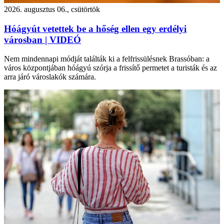
2026. augusztus 06., csütörtök
Hóágyút vetettek be a hőség ellen egy erdélyi
városban | VIDEÓ
Nem mindennapi módját találták ki a felfrissülésnek Brassóban: a
város központjában hóágyú szórja a frissítő permetet a turisták és az
arra járó városlakók számára.