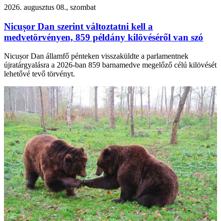
2026. augusztus 08., szombat
Nicușor Dan szerint változtatni kell a
medvetörvényen, 859 példány kilövéséről van szó
Nicușor Dan államfő pénteken visszaküldte a parlamentnek
újratárgyalásra a 2026-ban 859 barnamedve megelőző célú kilövését
lehetővé tevő törvényt.