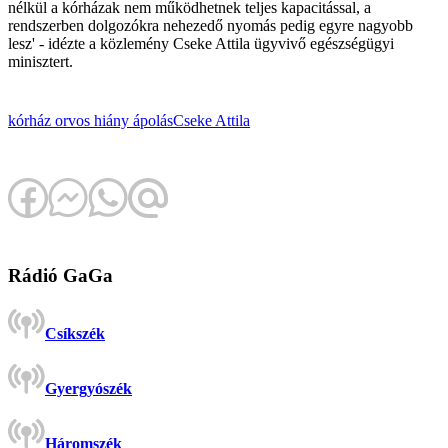
nélkül a kórházak nem működhetnek teljes kapacitással, a
rendszerben dolgozókra nehezedő nyomás pedig egyre nagyobb
lesz' - idézte a közlemény Cseke Attila ügyvivő egészségügyi
minisztert.
kórház
orvos
hiány
ápolás
Cseke Attila
Rádió GaGa
Csíkszék
Gyergyószék
Háromszék