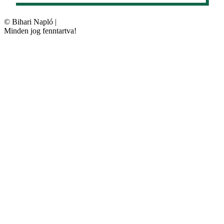
©
Bihari Napló
|
Minden jog fenntartva!