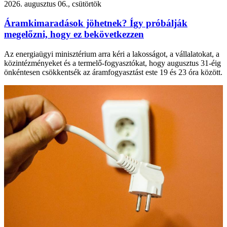
2026. augusztus 06., csütörtök
Áramkimaradások jöhetnek? Így próbálják
megelőzni, hogy ez bekövetkezzen
Az energiaügyi minisztérium arra kéri a lakosságot, a vállalatokat, a
közintézményeket és a termelő-fogyasztókat, hogy augusztus 31-éig
önkéntesen csökkentsék az áramfogyasztást este 19 és 23 óra között.