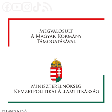
©
Bihari Napló
|