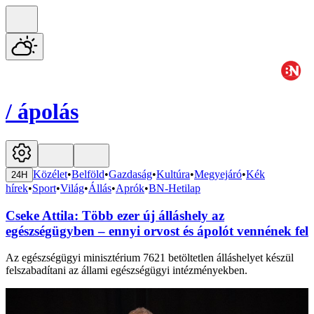
/
ápolás
Közélet
•
Belföld
•
Gazdaság
•
Kultúra
•
Megyejáró
•
Kék
24H
hírek
•
Sport
•
Világ
•
Állás
•
Aprók
•
BN-Hetilap
Cseke Attila: Több ezer új álláshely az
egészségügyben – ennyi orvost és ápolót vennének fel
Az egészségügyi minisztérium 7621 betöltetlen álláshelyet készül
felszabadítani az állami egészségügyi intézményekben.