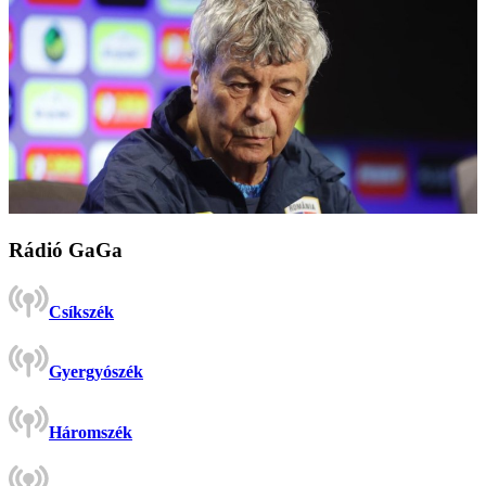
Rádió GaGa
Csíkszék
Gyergyószék
Háromszék