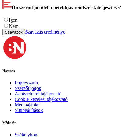
Ön szerint jó ötlet a betétdíjas rendszer kiterjesztése?
Igen
Nem
Szavazás eredménye
Szavazok
Hasznos
Impresszum
Szerzői jogok
Adatvédelmi tájékoztató
Cookie-kezelési tájékoztató
Médiaajánlat
Sütibeállítások
Médiatér
Székelyhon