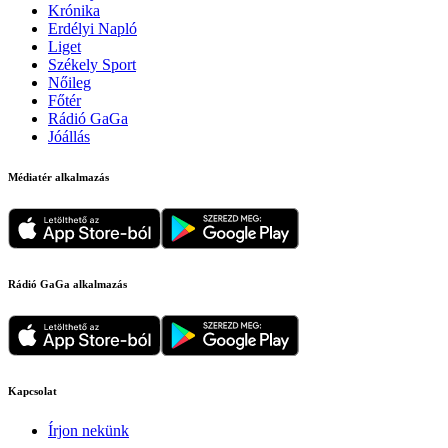
Krónika
Erdélyi Napló
Liget
Székely Sport
Nőileg
Főtér
Rádió GaGa
Jóállás
Médiatér alkalmazás
Rádió GaGa alkalmazás
Kapcsolat
Írjon nekünk