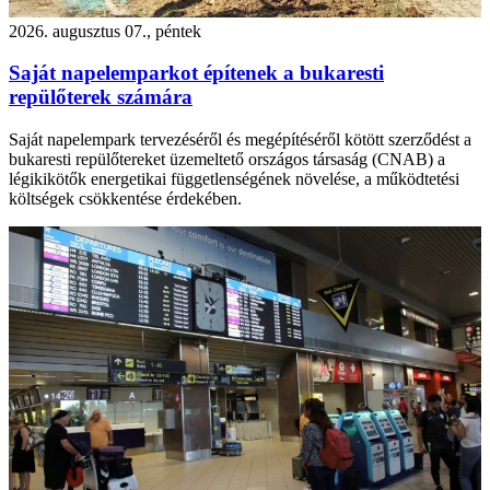
2026. augusztus 07., péntek
Saját napelemparkot építenek a bukaresti
repülőterek számára
Saját napelempark tervezéséről és megépítéséről kötött szerződést a
bukaresti repülőtereket üzemeltető országos társaság (CNAB) a
légikikötők energetikai függetlenségének növelése, a működtetési
költségek csökkentése érdekében.