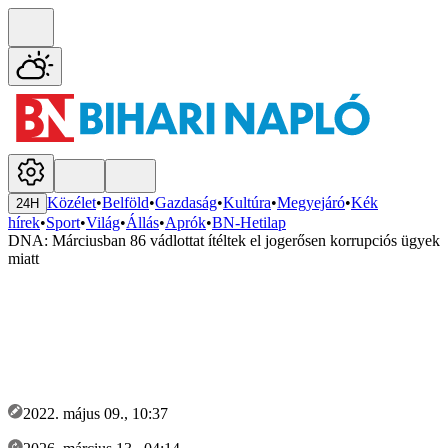
Közélet
•
Belföld
•
Gazdaság
•
Kultúra
•
Megyejáró
•
Kék
24H
hírek
•
Sport
•
Világ
•
Állás
•
Aprók
•
BN-Hetilap
DNA: Márciusban 86 vádlottat ítéltek el jogerősen korrupciós ügyek
miatt
2022. május 09., 10:37