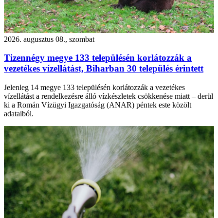
2026. augusztus 08., szombat
Tizennégy megye 133 településén korlátozzák a
vezetékes vízellátást, Biharban 30 település érintett
Jelenleg 14 megye 133 településén korlátozzák a vezetékes
vízellátást a rendelkezésre álló vízkészletek csökkenése miatt – derül
ki a Román Vízügyi Igazgatóság (ANAR) péntek este közölt
adataiból.