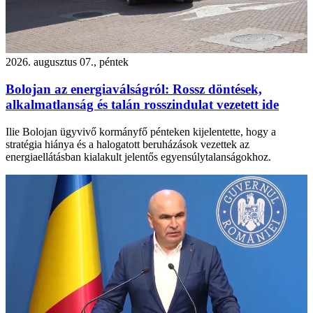
2026. augusztus 07., péntek
Bolojan az energiaválságról: Rossz döntések,
alkalmatlanság és talán rosszindulat vezetett ide
Ilie Bolojan ügyvivő kormányfő pénteken kijelentette, hogy a
stratégia hiánya és a halogatott beruházások vezettek az
energiaellátásban kialakult jelentős egyensúlytalanságokhoz.