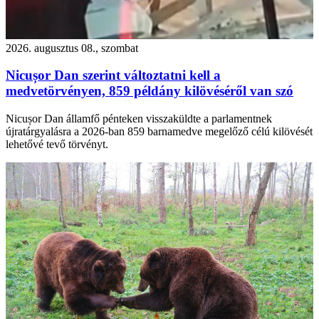
2026. augusztus 08., szombat
Nicușor Dan szerint változtatni kell a
medvetörvényen, 859 példány kilövéséről van szó
Nicușor Dan államfő pénteken visszaküldte a parlamentnek
újratárgyalásra a 2026-ban 859 barnamedve megelőző célú kilövését
lehetővé tevő törvényt.