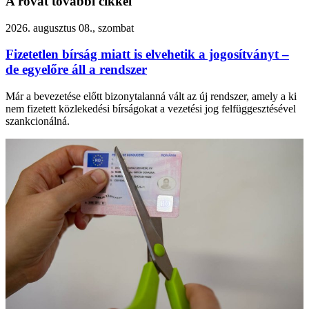
A rovat további cikkei
2026. augusztus 08., szombat
Fizetetlen bírság miatt is elvehetik a jogosítványt –
de egyelőre áll a rendszer
Már a bevezetése előtt bizonytalanná vált az új rendszer, amely a ki
nem fizetett közlekedési bírságokat a vezetési jog felfüggesztésével
szankcionálná.