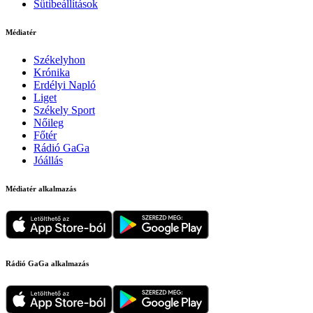
Sütibeállítások
Médiatér
Székelyhon
Krónika
Erdélyi Napló
Liget
Székely Sport
Nőileg
Főtér
Rádió GaGa
Jóállás
Médiatér alkalmazás
Rádió GaGa alkalmazás