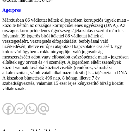
2026. március 13., 04:14
Agerpres
Márciusban 86 vádlottat ítéltek el jogerősen korrupciós ügyek miatt -
közölte hétfőn az országos korrupcióellenes ügyészség (DNA). Az
országos korrupcióellenes ügyészség tájékoztatása szerint március
folyamán 39 jogerős bírói ítélettel 86 vádlottat ítéltek el
vesztegetésért, vesztegetés elfogadásáért, befolyással való
üzérkedésért, illetve európai alapokkal kapcsolatos csalásért. Egy
kolozsvári ügyben - rokkantnyugdíjra való jogosultság
megszerzéséért adott vagy elfogadott csúszópénzek miatt - jogerősen
elítéltek egy orvost és 44 személyt. A jogerősen elítélt személyek
között vannak továbbá köztisztviselők (rendőrök, városházi
alkalmazottak, vámhivatali alkalmazottak stb.) is - tájékoztat a DNA.
A kiszabott büntetések 496 nap, 8 hónap, illetve 7 év
szabadságvesztés, valamint 15 ezer lejes kényszerítő bírság között
váltakoznak.