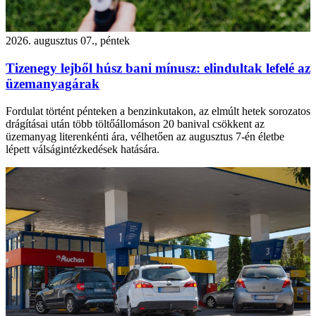
2026. augusztus 07., péntek
Tizenegy lejből húsz bani mínusz: elindultak lefelé az
üzemanyagárak
Fordulat történt pénteken a benzinkutakon, az elmúlt hetek sorozatos
drágításai után több töltőállomáson 20 banival csökkent az
üzemanyag literenkénti ára, vélhetően az augusztus 7-én életbe
lépett válságintézkedések hatására.