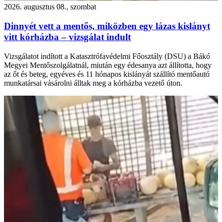
2026. augusztus 08., szombat
Dinnyét vett a mentős, miközben egy lázas kislányt
vitt kórházba – vizsgálat indult
Vizsgálatot indított a Katasztrófavédelmi Főosztály (DSU) a Bákó
Megyei Mentőszolgálatnál, miután egy édesanya azt állította, hogy
az őt és beteg, egyéves és 11 hónapos kislányát szállító mentőautó
munkatársai vásárolni álltak meg a kórházba vezető úton.