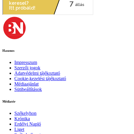
Hasznos
Impresszum
Szerzői jogok
Adatvédelmi tájékoztató
Cookie-kezelési tájékoztató
Médiaajánlat
Sütibeállítások
Médiatér
Székelyhon
Krónika
Erdélyi Napló
Liget