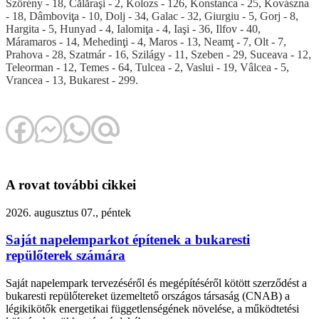
Szörény - 18, Călăraşi - 2, Kolozs - 126, Konstanca - 25, Kovászna
- 18, Dâmboviţa - 10, Dolj - 34, Galac - 32, Giurgiu - 5, Gorj - 8,
Hargita - 5, Hunyad - 4, Ialomiţa - 4, Iaşi - 36, Ilfov - 40,
Máramaros - 14, Mehedinţi - 4, Maros - 13, Neamţ - 7, Olt - 7,
Prahova - 28, Szatmár - 16, Szilágy - 11, Szeben - 29, Suceava - 12,
Teleorman - 12, Temes - 64, Tulcea - 2, Vaslui - 19, Vâlcea - 5,
Vrancea - 13, Bukarest - 299.
A rovat további cikkei
2026. augusztus 07., péntek
Saját napelemparkot építenek a bukaresti
repülőterek számára
Saját napelempark tervezéséről és megépítéséről kötött szerződést a
bukaresti repülőtereket üzemeltető országos társaság (CNAB) a
légikikötők energetikai függetlenségének növelése, a működtetési