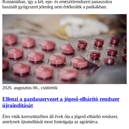
Romániában, így a két, epe- és emésztőrendszeri panaszokra
használt gyógyszert jelenleg nem értékesítik a patikákban.
2026. augusztus 06., csütörtök
Ellenzi a gazdaszervezet a jégeső-elhárító rendszer
újraindítását
Éles viták kereszttüzében áll évek óta a jégeső-elhárító rendszer,
amelynek újraindítását most fontolgatja az agrártárca.