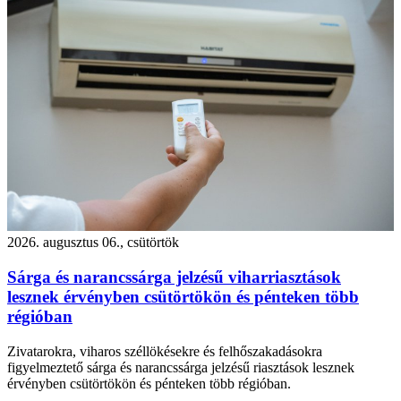
2026. augusztus 06., csütörtök
Sárga és narancssárga jelzésű viharriasztások
lesznek érvényben csütörtökön és pénteken több
régióban
Zivatarokra, viharos széllökésekre és felhőszakadásokra
figyelmeztető sárga és narancssárga jelzésű riasztások lesznek
érvényben csütörtökön és pénteken több régióban.