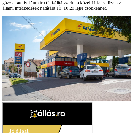
gázolaj ára is. Dumitru Chisăliță szerint a közel 11 lejes dízel az
állami intézkedések hatására 10–10,20 lejre csökkenhet.