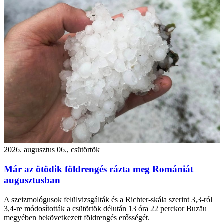
2026. augusztus 06., csütörtök
Már az ötödik földrengés rázta meg Romániát
augusztusban
A szeizmológusok felülvizsgálták és a Richter-skála szerint 3,3-ról
3,4-re módosították a csütörtök délután 13 óra 22 perckor Buzău
megyében bekövetkezett földrengés erősségét.