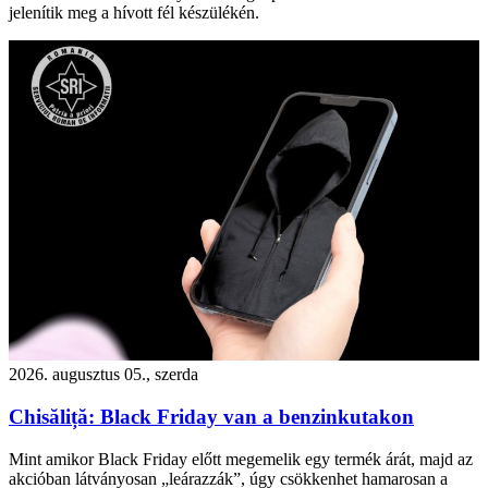
jelenítik meg a hívott fél készülékén.
2026. augusztus 05., szerda
Chisăliță: Black Friday van a benzinkutakon
Mint amikor Black Friday előtt megemelik egy termék árát, majd az
akcióban látványosan „leárazzák”, úgy csökkenhet hamarosan a