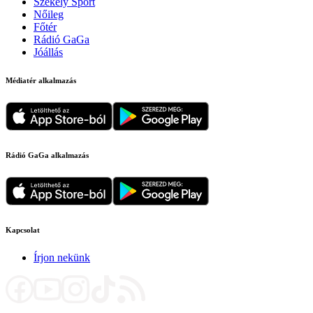
Székely Sport
Nőileg
Főtér
Rádió GaGa
Jóállás
Médiatér alkalmazás
Rádió GaGa alkalmazás
Kapcsolat
Írjon nekünk