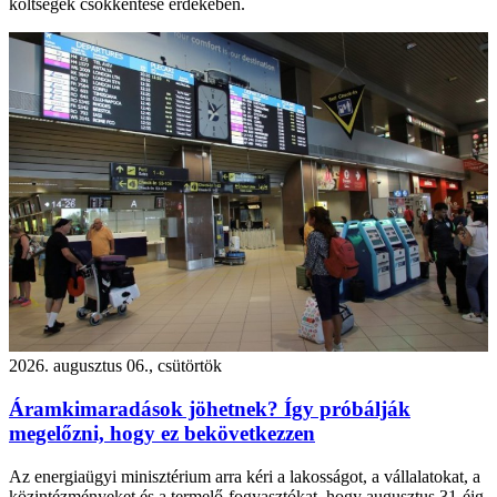
költségek csökkentése érdekében.
2026. augusztus 06., csütörtök
Áramkimaradások jöhetnek? Így próbálják
megelőzni, hogy ez bekövetkezzen
Az energiaügyi minisztérium arra kéri a lakosságot, a vállalatokat, a
közintézményeket és a termelő-fogyasztókat, hogy augusztus 31-éig