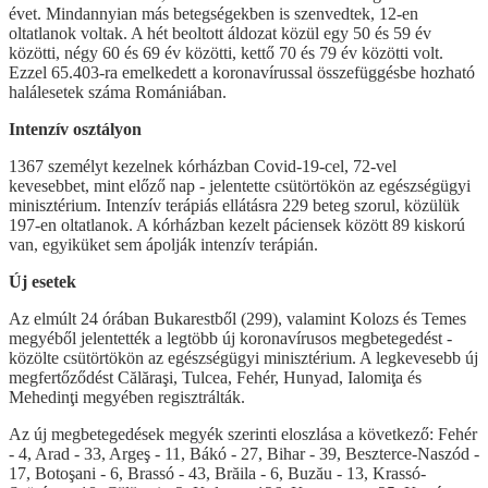
évet. Mindannyian más betegségekben is szenvedtek, 12-en
oltatlanok voltak. A hét beoltott áldozat közül egy 50 és 59 év
közötti, négy 60 és 69 év közötti, kettő 70 és 79 év közötti volt.
Ezzel 65.403-ra emelkedett a koronavírussal összefüggésbe hozható
halálesetek száma Romániában.
Intenzív osztályon
1367 személyt kezelnek kórházban Covid-19-cel, 72-vel
kevesebbet, mint előző nap - jelentette csütörtökön az egészségügyi
minisztérium. Intenzív terápiás ellátásra 229 beteg szorul, közülük
197-en oltatlanok. A kórházban kezelt páciensek között 89 kiskorú
van, egyiküket sem ápolják intenzív terápián.
Új esetek
Az elmúlt 24 órában Bukarestből (299), valamint Kolozs és Temes
megyéből jelentették a legtöbb új koronavírusos megbetegedést -
közölte csütörtökön az egészségügyi minisztérium. A legkevesebb új
megfertőződést Călăraşi, Tulcea, Fehér, Hunyad, Ialomiţa és
Mehedinţi megyében regisztrálták.
Az új megbetegedések megyék szerinti eloszlása a következő: Fehér
- 4, Arad - 33, Argeş - 11, Bákó - 27, Bihar - 39, Beszterce-Naszód -
17, Botoşani - 6, Brassó - 43, Brăila - 6, Buzău - 13, Krassó-