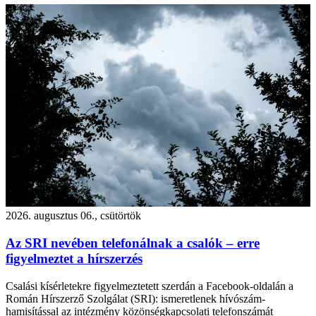
2026. augusztus 06., csütörtök
Az SRI nevében telefonálnak a csalók – erre
figyelmeztet a hírszerzés
Csalási kísérletekre figyelmeztetett szerdán a Facebook-oldalán a
Román Hírszerző Szolgálat (SRI): ismeretlenek hívószám-
hamisítással az intézmény közönségkapcsolati telefonszámát