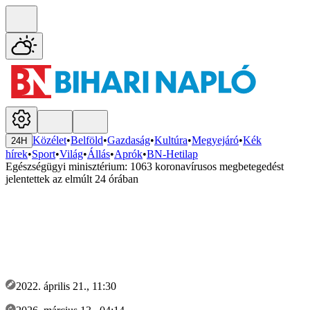
Közélet
•
Belföld
•
Gazdaság
•
Kultúra
•
Megyejáró
•
Kék
24H
hírek
•
Sport
•
Világ
•
Állás
•
Aprók
•
BN-Hetilap
Egészségügyi minisztérium: 1063 koronavírusos megbetegedést
jelentettek az elmúlt 24 órában
2022. április 21., 11:30