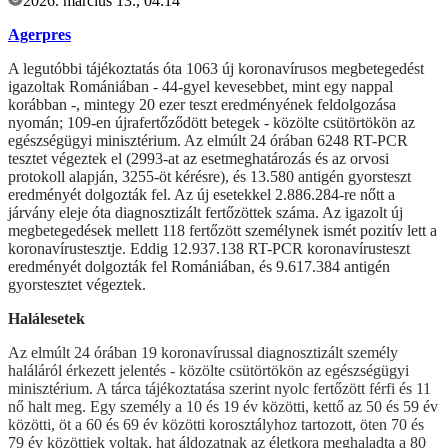
2026. március 13., 04:14
Agerpres
A legutóbbi tájékoztatás óta 1063 új koronavírusos megbetegedést
igazoltak Romániában - 44-gyel kevesebbet, mint egy nappal
korábban -, mintegy 20 ezer teszt eredményének feldolgozása
nyomán; 109-en újrafertőződött betegek - közölte csütörtökön az
egészségügyi minisztérium. Az elmúlt 24 órában 6248 RT-PCR
tesztet végeztek el (2993-at az esetmeghatározás és az orvosi
protokoll alapján, 3255-öt kérésre), és 13.580 antigén gyorsteszt
eredményét dolgozták fel. Az új esetekkel 2.886.284-re nőtt a
járvány eleje óta diagnosztizált fertőzöttek száma. Az igazolt új
megbetegedések mellett 118 fertőzött személynek ismét pozitív lett a
koronavírustesztje. Eddig 12.937.138 RT-PCR koronavírusteszt
eredményét dolgozták fel Romániában, és 9.617.384 antigén
gyorstesztet végeztek.
Halálesetek
Az elmúlt 24 órában 19 koronavírussal diagnosztizált személy
haláláról érkezett jelentés - közölte csütörtökön az egészségügyi
minisztérium. A tárca tájékoztatása szerint nyolc fertőzött férfi és 11
nő halt meg. Egy személy a 10 és 19 év közötti, kettő az 50 és 59 év
közötti, öt a 60 és 69 év közötti korosztályhoz tartozott, öten 70 és
79 év közöttiek voltak, hat áldozatnak az életkora meghaladta a 80