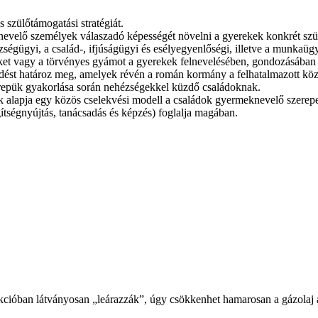
szülőtámogatási stratégiát.
et nevelő személyek válaszadó képességét növelni a gyerekek konkrét szü
zségügyi, a család-, ifjúságügyi és esélyegyenlőségi, illetve a munkaüg
őket vagy a törvényes gyámot a gyerekek felnevelésében, gondozásában 
edést határoz meg, amelyek révén a román kormány a felhatalmazott köz
zerepük gyakorlása során nehézségekkel küzdő családoknak.
lyek alapja egy közös cselekvési modell a családok gyermeknevelő szere
ítségnyújtás, tanácsadás és képzés) foglalja magában.
ióban látványosan „leárazzák”, úgy csökkenhet hamarosan a gázolaj ára 