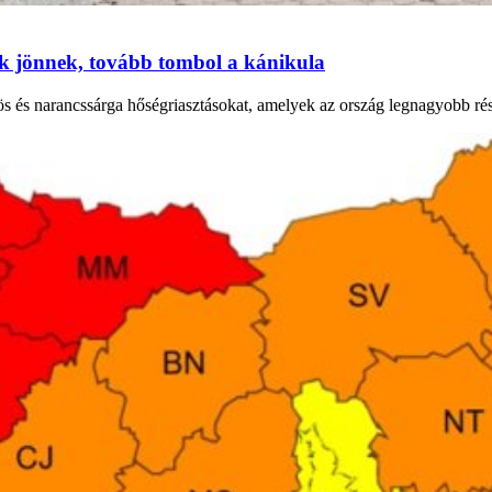
ok jönnek, tovább tombol a kánikula
ös és narancssárga hőségriasztásokat, amelyek az ország legnagyobb ré