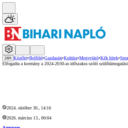
Közélet
•
Belföld
•
Gazdaság
•
Kultúra
•
Megyejáró
•
Kék hírek
•
Spor
24H
Elfogadta a kormány a 2024-2030-as időszakra szóló szülőtámogatási 
2024. október 30., 14:16
2026. március 13., 00:04
Agerpres