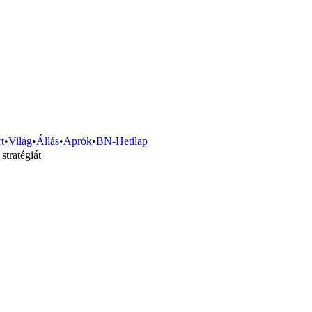
t
•
Világ
•
Állás
•
Aprók
•
BN-Hetilap
stratégiát