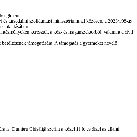
kségleteire.
yi és társadalmi szolidaritási minisztériummal közösen, a 2023/198-as
és oktatásában.
intézményeken keresztül, a köz- és magánszektorból, valamint a civil
pe betöltésének támogatására. A támogatás a gyermeket nevelő
is. Dumitru Chisăliță szerint a közel 11 lejes dízel az állami