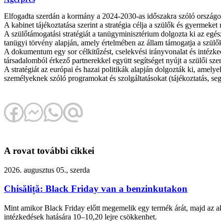
Elfogadta szerdán a kormány a 2024-2030-as időszakra szóló országos 
A kabinet tájékoztatása szerint a stratégia célja a szülők és gyermek
A szülőtámogatási stratégiát a tanügyminisztérium dolgozta ki az egés
tanügyi törvény alapján, amely értelmében az állam támogatja a szül
A dokumentum egy sor célkitűzést, cselekvési irányvonalat és intézk
társadalomból érkező partnerekkel együtt segítséget nyújt a szülői s
A stratégiát az európai és hazai politikák alapján dolgozták ki, ame
személyeknek szóló programokat és szolgáltatásokat (tájékoztatás, seg
A rovat további cikkei
2026. augusztus 05., szerda
Chisăliță: Black Friday van a benzinkutakon
Mint amikor Black Friday előtt megemelik egy termék árát, majd az akc
intézkedések hatására 10–10,20 lejre csökkenhet.