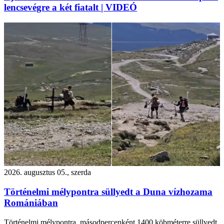
lencsevégre a két fiatalt | VIDEÓ
2026. augusztus 05., szerda
Történelmi mélypontra süllyedt a Duna vízhozama
Romániában
Történelmi mélypontra, másodpercenként 1400 köbméterre süllyedt