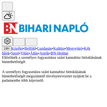
Közélet
•
Belföld
•
Gazdaság
•
Kultúra
•
Megyejáró
•
Kék
24H
hírek
•
Sport
•
Világ
•
Állás
•
Aprók
•
BN-Hetilap
Eltörölnék a személyes fogyasztásra szánt kannabisz birtoklásának
büntethetőségét
A személyes fogyasztásra szánt kannabisz birtoklásának
büntethetőségét megszüntető törvénytervezetet nyújtott be a
parlamentbe több képviselő.