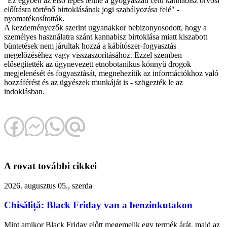
"Ez egyben az első lépés lenne a gyógyászati célú kannabisz orvosi
előírásra történő birtoklásának jogi szabályozása felé" -
nyomatékosították.
A kezdeményezők szerint ugyanakkor bebizonyosodott, hogy a
személyes használatra szánt kannabisz birtoklása miatt kiszabott
büntetések nem járultak hozzá a kábítószer-fogyasztás
megelőzéséhez vagy visszaszorításához. Ezzel szemben
elősegítették az úgynevezett etnobotanikus könnyű drogok
megjelenését és fogyasztását, megnehezítik az információkhoz való
hozzáférést és az ügyészek munkáját is - szögezték le az
indoklásban.
A rovat további cikkei
2026. augusztus 05., szerda
Chisăliță: Black Friday van a benzinkutakon
Mint amikor Black Friday előtt megemelik egy termék árát, majd az