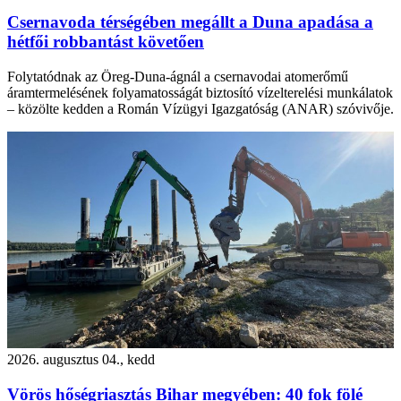
Csernavoda térségében megállt a Duna apadása a
hétfői robbantást követően
Folytatódnak az Öreg-Duna-ágnál a csernavodai atomerőmű
áramtermelésének folyamatosságát biztosító vízelterelési munkálatok
– közölte kedden a Román Vízügyi Igazgatóság (ANAR) szóvivője.
2026. augusztus 04., kedd
Vörös hőségriasztás Bihar megyében: 40 fok fölé