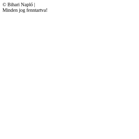
©
Bihari Napló
|
Minden jog fenntartva!