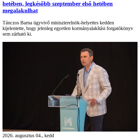
hetében, legkésőbb szeptember első hetében
megalakulhat
Tánczos Barna ügyvivő miniszterelnök-helyettes kedden
kijelentette, hogy jelenleg egyetlen kormányalakítási forgatókönyv
sem zárható ki.
2026. augusztus 04., kedd