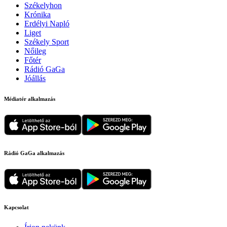
Székelyhon
Krónika
Erdélyi Napló
Liget
Székely Sport
Nőileg
Főtér
Rádió GaGa
Jóállás
Médiatér alkalmazás
Rádió GaGa alkalmazás
Kapcsolat