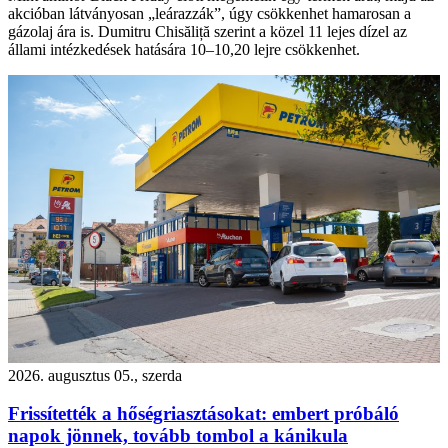
akcióban látványosan „leárazzák”, úgy csökkenhet hamarosan a
gázolaj ára is. Dumitru Chisăliță szerint a közel 11 lejes dízel az
állami intézkedések hatására 10–10,20 lejre csökkenhet.
2026. augusztus 05., szerda
Frissítették a hőségriasztásokat: embert próbáló
napok jönnek, tovább tombol a kánikula