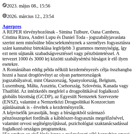
2023. május 08., 15:56
2026. március 12., 23:54
Agerpres
A REPER törvényhozóinak - Simina Tulbure, Oana Cambera,
Cristina Rizea, Andrei Lupu és Daniel Toda - jogszabályjavaslata
szerint nem minősülne bűncselekménynek a személyes fogyasztásra
szánt kannabisz birtoklása legfeljebb 3 grammos mennyiségig, így
ezt nem sújtanák szabadságvesztéssel vagy pénzbüntetéssel. A
tervezet 1000 és 3000 lej közötti szabálysértési bírságot ír elő ilyen
esetekre.
A Romániában eddig példa nélküli kezdeményezés célja összhangba
hozni a hazai drogtörvényt az olyan partnerországok
jogszabályaival, mint Olaszország, Spanyolország, Belgium,
Luxemburg, Málta, Ausztria, Csehország, Szlovénia, Kanada vagy
Thaiföld. Az intézkedés megfelel a drogpolitikával foglalkozó
globális bizottság (GCDP), az Egyesült Nemzetek Szervezete
(ENSZ), valamint a Nemzetközi Drogpolitikai Konzorcium
ajánlásainak is - érveltek a kezdeményezők.
A képviselők javasolják, hogy a bírságokból származó
pénzösszegeket fordítsák a kábítószer-fogyasztás megelőzésével,
valamint orvosi segítségnyújtással, pszichológiai szaktanácsadással
foglalkozó országos programokra.