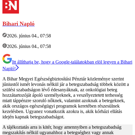
Bihari Napló
2026. június 04., 07:58
2026. június 04., 07:58
Itt állíthatja be, hogy a Google-találatokban elöl legyen a Bihari
Napló!
A Bihar Megyei Egészségbiztosítási Pénztár közleménye szerint
júniustól ismét levonás nélkül jár a betegszabadság többek között a
szülési szabadságon lévő édesanyáknak, az onkológiai beteg
hozzátartozóját ápoló személyeknek, a veszélyeztetett terhesség
miatt táppénzre szoruló nőknek, valamint azoknak a betegeknek,
akik országos egészségügyi programok keretében részesülnek
kezelésben. Ugyanez vonatkozik azokra is, akik kórházi ellátás
idején kapnak betegszabadságot.
A tájékoztatás arra is kitér, hogy amennyiben a betegszabadság
megszakítás nélkül ugyanahhoz a betegséghez vagy annak