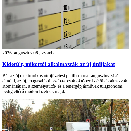
2026. augusztus 08., szombat
Kiderült, mikortól alkalmazzák az új útdíjakat
Bár az új elektronikus útdíjfizetési platform már augusztus 31-én
elindul, az új, magasabb díjszabást csak október 1-jétől alkalmazzák
Romániában, a személyautók és a tehergépjárművek tulajdonosai
pedig eltérő módon fizetnek majd.