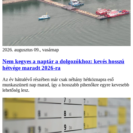
2026. augusztus 09., vasárnap
Nem kegyes a naptár a dolgozókhoz: kevés hosszú
hétvége maradt 2026-ra
Az év hátralévő részében már csak néhány hétköznapra eső
munkaszüneti nap marad, így a hosszabb pihenőkre egyre kevesebb
lehetőség lesz.