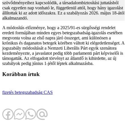
szövődményeihez kapcsolódik, a társadalombiztosítási juttatásból
csak egyetlen nap vonható le, függetlenül attól, hogy hány igazolást
állítottak ki az adott időszakra. Ez a szabályozás 2026. május 18-ától
alkalmazandó.
A módosítás előzménye, hogy a 2025/91-es sürgősségi rendelet
eredeti formájában minden egyes betegszabadság-igazolás esetében
megvonta volna az első napra járó összeget, ami különösen a
krónikus és daganatos betegek körében váltott ki elégedetlenséget. A
jogszabály módosítását a Nemzeti Liberális Párt egyik szenátora
kezdeményezte, a javaslatot pedig több parlamenti párt képviselői is
támogatták. Az elfogadott törvényt az államfő is kihirdette, az új
szabályok pedig június 1-jétől léptek alkalmazásba.
Korábban írtuk
fizetés
betegszabadság
CAS