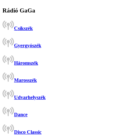
Rádió GaGa
Csíkszék
Gyergyószék
Háromszék
Marosszék
Udvarhelyszék
Dance
Disco Classic