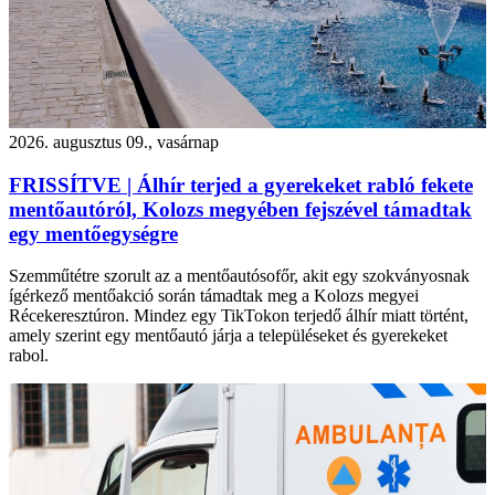
2026. augusztus 09., vasárnap
FRISSÍTVE | Álhír terjed a gyerekeket rabló fekete
mentőautóról, Kolozs megyében fejszével támadtak
egy mentőegységre
Szemműtétre szorult az a mentőautósofőr, akit egy szokványosnak
ígérkező mentőakció során támadtak meg a Kolozs megyei
Récekeresztúron. Mindez egy TikTokon terjedő álhír miatt történt,
amely szerint egy mentőautó járja a településeket és gyerekeket
rabol.