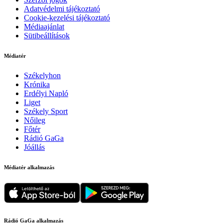
Adatvédelmi tájékoztató
Cookie-kezelési tájékoztató
Médiaajánlat
Sütibeállítások
Médiatér
Székelyhon
Krónika
Erdélyi Napló
Liget
Székely Sport
Nőileg
Főtér
Rádió GaGa
Jóállás
Médiatér alkalmazás
Rádió GaGa alkalmazás