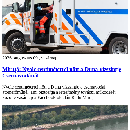
2026. augusztus 09., vasárnap
Miruță: Nyolc centiméterrel nőtt a Duna vízszintje
Csernavodánál
Nyolc centiméterrel nőtt a Duna vízszintje a csernavodai
atomerőműnél, ami biztosítja a létesítmény további működését –
közölte vasárnap a Facebook-oldalán Radu Miruță.