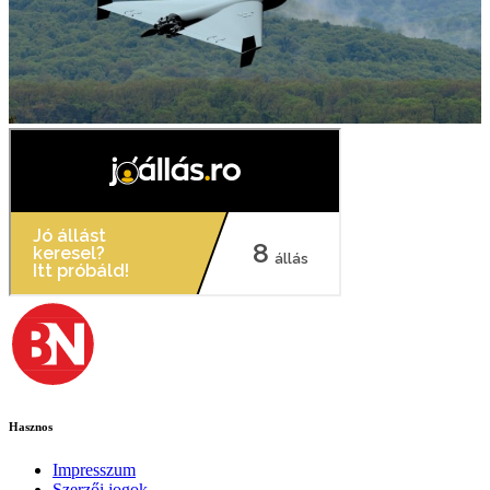
Hasznos
Impresszum
Szerzői jogok