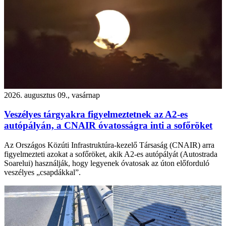
2026. augusztus 09., vasárnap
Veszélyes tárgyakra figyelmeztetnek az A2-es
autópályán, a CNAIR óvatosságra inti a sofőröket
Az Országos Közúti Infrastruktúra-kezelő Társaság (CNAIR) arra
figyelmezteti azokat a sofőröket, akik A2-es autópályát (Autostrada
Soarelui) használják, hogy legyenek óvatosak az úton előforduló
veszélyes „csapdákkal”.