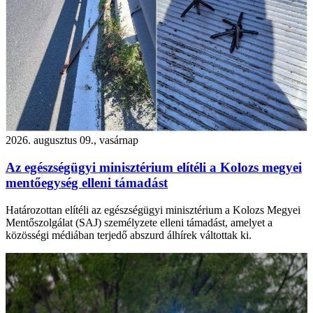
2026. augusztus 09., vasárnap
Az egészségügyi minisztérium elítéli a Kolozs megyei
mentőegység elleni támadást
Határozottan elítéli az egészségügyi minisztérium a Kolozs Megyei
Mentőszolgálat (SAJ) személyzete elleni támadást, amelyet a
közösségi médiában terjedő abszurd álhírek váltottak ki.