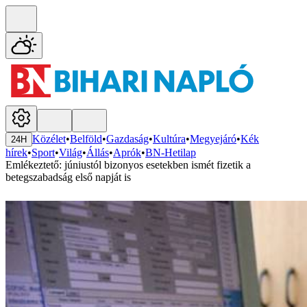
Közélet
•
Belföld
•
Gazdaság
•
Kultúra
•
Megyejáró
•
Kék
24H
hírek
•
Sport
•
Világ
•
Állás
•
Aprók
•
BN-Hetilap
Emlékeztető: júniustól bizonyos esetekben ismét fizetik a
betegszabadság első napját is