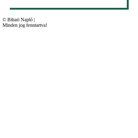
©
Bihari Napló
|
Minden jog fenntartva!