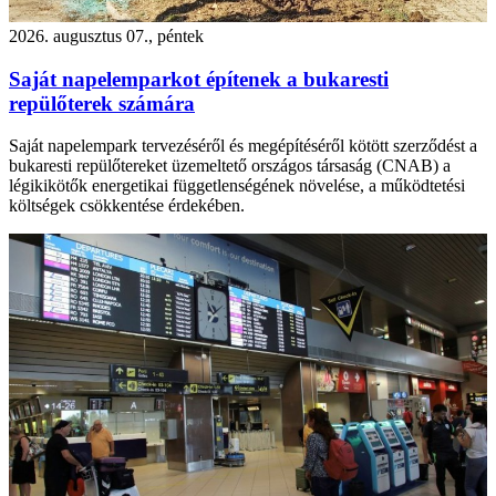
2026. augusztus 07., péntek
Saját napelemparkot építenek a bukaresti
repülőterek számára
Saját napelempark tervezéséről és megépítéséről kötött szerződést a
bukaresti repülőtereket üzemeltető országos társaság (CNAB) a
légikikötők energetikai függetlenségének növelése, a működtetési
költségek csökkentése érdekében.