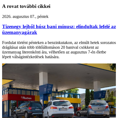
A rovat további cikkei
2026. augusztus 07., péntek
Tizenegy lejből húsz bani mínusz: elindultak lefelé az
üzemanyagárak
Fordulat történt pénteken a benzinkutakon, az elmúlt hetek sorozatos
drágításai után több töltőállomáson 20 banival csökkent az
üzemanyag literenkénti ára, vélhetően az augusztus 7-én életbe
lépett válságintézkedések hatására.