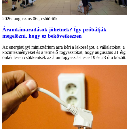
2026. augusztus 06., csütörtök
Áramkimaradások jöhetnek? Így próbálják
megelőzni, hogy ez bekövetkezzen
Az energiaügyi minisztérium arra kéri a lakosságot, a vállalatokat, a
közintézményeket és a termelő-fogyasztókat, hogy augusztus 31-éig
önkéntesen csökkentsék az áramfogyasztást este 19 és 23 óra között.