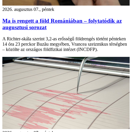
2026. augusztus 07., péntek
Ma is rengett a föld Romániában – folytatódik az
augusztusi sorozat
A Richter-skála szerint 3,2-as erősségű földrengés történt pénteken
14 óra 23 perckor Buzău megyében, Vrancea szeizmikus térségben
– közölte az országos földfizikai intézet (INCDFP).