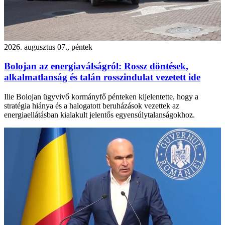
2026. augusztus 07., péntek
Bolojan az energiaválságról: Rossz döntések,
alkalmatlanság és talán rosszindulat vezetett ide
Ilie Bolojan ügyvivő kormányfő pénteken kijelentette, hogy a
stratégia hiánya és a halogatott beruházások vezettek az
energiaellátásban kialakult jelentős egyensúlytalanságokhoz.