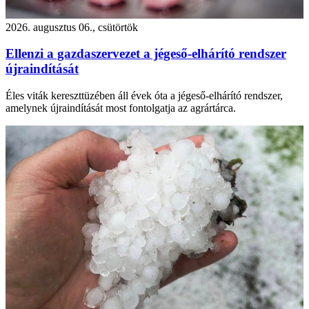
2026. augusztus 06., csütörtök
Ellenzi a gazdaszervezet a jégeső-elhárító rendszer
újraindítását
Éles viták kereszttüzében áll évek óta a jégeső-elhárító rendszer,
amelynek újraindítását most fontolgatja az agrártárca.