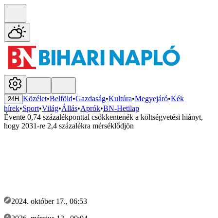
Közélet
•
Belföld
•
Gazdaság
•
Kultúra
•
Megyejáró
•
Kék
24H
hírek
•
Sport
•
Világ
•
Állás
•
Aprók
•
BN-Hetilap
Évente 0,74 százalékponttal csökkentenék a költségvetési hiányt,
hogy 2031-re 2,4 százalékra mérséklődjön
2024. október 17., 06:53