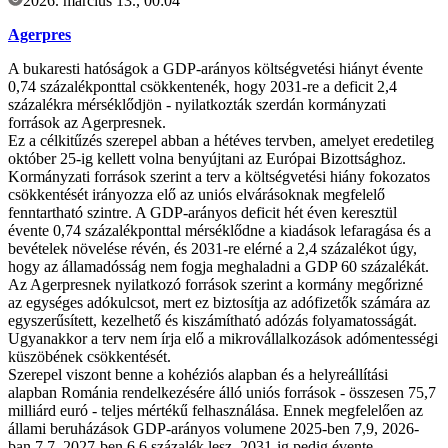
2026. március 13., 00:04
Agerpres
A bukaresti hatóságok a GDP-arányos költségvetési hiányt évente
0,74 százalékponttal csökkentenék, hogy 2031-re a deficit 2,4
százalékra mérséklődjön - nyilatkozták szerdán kormányzati
források az Agerpresnek.
Ez a célkitűzés szerepel abban a hétéves tervben, amelyet eredetileg
október 25-ig kellett volna benyújtani az Európai Bizottsághoz.
Kormányzati források szerint a terv a költségvetési hiány fokozatos
csökkentését irányozza elő az uniós elvárásoknak megfelelő
fenntartható szintre. A GDP-arányos deficit hét éven keresztül
évente 0,74 százalékponttal mérséklődne a kiadások lefaragása és a
bevételek növelése révén, és 2031-re elérné a 2,4 százalékot úgy,
hogy az államadósság nem fogja meghaladni a GDP 60 százalékát.
Az Agerpresnek nyilatkozó források szerint a kormány megőrizné
az egységes adókulcsot, mert ez biztosítja az adófizetők számára az
egyszerűsített, kezelhető és kiszámítható adózás folyamatosságát.
Ugyanakkor a terv nem írja elő a mikrovállalkozások adómentességi
küszöbének csökkentését.
Szerepel viszont benne a kohéziós alapban és a helyreállítási
alapban Románia rendelkezésére álló uniós források - összesen 75,7
milliárd euró - teljes mértékű felhasználása. Ennek megfelelően az
állami beruházások GDP-arányos volumene 2025-ben 7,9, 2026-
ban 7,7, 2027-ben 6,6 százalék lesz, 2031-ig pedig évente