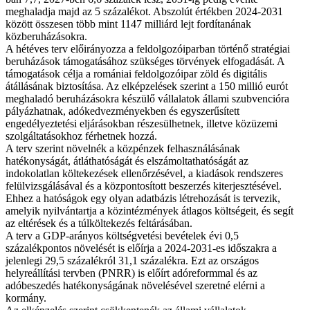
meghaladja majd az 5 százalékot. Abszolút értékben 2024-2031
között összesen több mint 1147 milliárd lejt fordítanának
közberuházásokra.
A hétéves terv előirányozza a feldolgozóiparban történő stratégiai
beruházások támogatásához szükséges törvények elfogadását. A
támogatások célja a romániai feldolgozóipar zöld és digitális
átállásának biztosítása. Az elképzelések szerint a 150 millió eurót
meghaladó beruházásokra készülő vállalatok állami szubvencióra
pályázhatnak, adókedvezményekben és egyszerűsített
engedélyeztetési eljárásokban részesülhetnek, illetve közüzemi
szolgáltatásokhoz férhetnek hozzá.
A terv szerint növelnék a közpénzek felhasználásának
hatékonyságát, átláthatóságát és elszámoltathatóságát az
indokolatlan költekezések ellenőrzésével, a kiadások rendszeres
felülvizsgálásával és a központosított beszerzés kiterjesztésével.
Ehhez a hatóságok egy olyan adatbázis létrehozását is tervezik,
amelyik nyilvántartja a közintézmények átlagos költségeit, és segít
az eltérések és a túlköltekezés feltárásában.
A terv a GDP-arányos költségvetési bevételek évi 0,5
százalékpontos növelését is előírja a 2024-2031-es időszakra a
jelenlegi 29,5 százalékról 31,1 százalékra. Ezt az országos
helyreállítási tervben (PNRR) is előírt adóreformmal és az
adóbeszedés hatékonyságának növelésével szeretné elérni a
kormány.