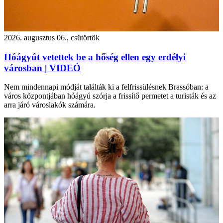
2026. augusztus 06., csütörtök
Hóágyút vetettek be a hőség ellen egy erdélyi
városban | VIDEÓ
Nem mindennapi módját találták ki a felfrissülésnek Brassóban: a
város központjában hóágyú szórja a frissítő permetet a turisták és az
arra járó városlakók számára.