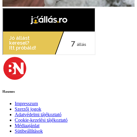
Hasznos
Impresszum
Szerzői jogok
Adatvédelmi tájékoztató
Cookie-kezelési tájékoztató
Médiaajánlat
Sütibeállítások