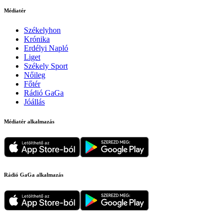
Médiatér
Székelyhon
Krónika
Erdélyi Napló
Liget
Székely Sport
Nőileg
Főtér
Rádió GaGa
Jóállás
Médiatér alkalmazás
Rádió GaGa alkalmazás