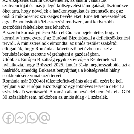
Az elképzelés szerint csökkentenék az állami vállalatok
szubvencióját és más jellegű költségvetési támogatását, ösztönözve
őket arra, hogy növeljék a hatékonyságukat és teremtsék meg az
önálló működéshez szükséges bevételeket. Emellett bevezetnének
egy központosított közbeszerzési rendszert, ami kedvezőbb
szerződési feltételeket tesz lehetővé.
A szerdai kormányülésen Marcel Ciolacu bejelentette, hogy a
kormány 'megegyezett' az Európai Bizottsággal a deficitcsökkentési
tervről. A miniszterelnök elmondta: az uniós testület szakértői
elfogadták, hogy Románia a következő hét évben masszív
beruházásokat szeretne végrehajtani a gazdaságban.
Utóbb az Európai Bizottság egyik szóvivője a Reuternek azt
nyilatkozta, hogy Brüsszel 2025. január 31-ig meghosszabbítja azt a
határidőt, ameddig Bukarest benyújthatja a költségvetési hiány
csökkentésére vonatkozó tervét.
Románia már 2020-től túlzottdeficit-eljárás alatt áll, ezért be kell
nyújtania az Európai Bizottsághoz egy többéves tervet a deficit 3
százalék alá szorításáról. A román állam bevételei nem érik el a GDP
30 százalékát sem, miközben az uniós átlag 41 százalék.