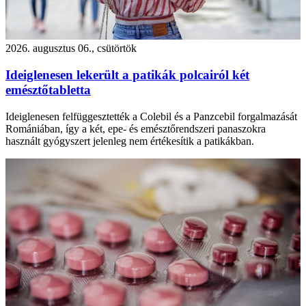
2026. augusztus 06., csütörtök
Ideiglenesen lekerült a patikák polcairól két
emésztőtabletta
Ideiglenesen felfüggesztették a Colebil és a Panzcebil forgalmazását
Romániában, így a két, epe- és emésztőrendszeri panaszokra
használt gyógyszert jelenleg nem értékesítik a patikákban.