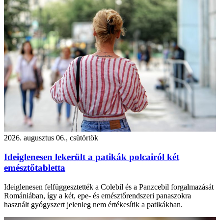
2026. augusztus 06., csütörtök
Ideiglenesen lekerült a patikák polcairól két
emésztőtabletta
Ideiglenesen felfüggesztették a Colebil és a Panzcebil forgalmazását
Romániában, így a két, epe- és emésztőrendszeri panaszokra
használt gyógyszert jelenleg nem értékesítik a patikákban.