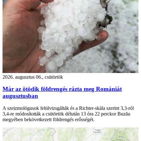
2026. augusztus 06., csütörtök
Már az ötödik földrengés rázta meg Romániát
augusztusban
A szeizmológusok felülvizsgálták és a Richter-skála szerint 3,3-ról
3,4-re módosították a csütörtök délután 13 óra 22 perckor Buzău
megyében bekövetkezett földrengés erősségét.