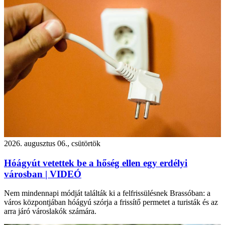
2026. augusztus 06., csütörtök
Hóágyút vetettek be a hőség ellen egy erdélyi
városban | VIDEÓ
Nem mindennapi módját találták ki a felfrissülésnek Brassóban: a
város központjában hóágyú szórja a frissítő permetet a turisták és az
arra járó városlakók számára.