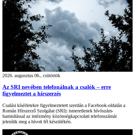
2026. augusztus 06., csütörtök
Az SRI nevében telefonálnak a csalók – erre
figyelmeztet a hírszerzés
Csalási kísérletekre figyelmeztetett szerdán a Facebook-oldalán a
Román Hírszerző Szolgálat (SRI): ismeretlenek hívószám-
hamisítással az intézmény közönségkapcsolati telefonszámát
jelenítik meg a hívott fél készülékén.