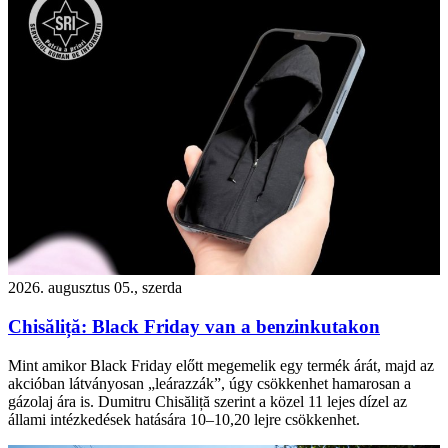
2026. augusztus 05., szerda
Chisăliță: Black Friday van a benzinkutakon
Mint amikor Black Friday előtt megemelik egy termék árát, majd az
akcióban látványosan „leárazzák”, úgy csökkenhet hamarosan a
gázolaj ára is. Dumitru Chisăliță szerint a közel 11 lejes dízel az
állami intézkedések hatására 10–10,20 lejre csökkenhet.