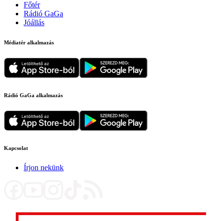
Főtér
Rádió GaGa
Jóállás
Médiatér alkalmazás
Rádió GaGa alkalmazás
Kapcsolat
Írjon nekünk