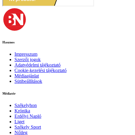
Hasznos
Impresszum
Szerzői jogok
Adatvédelmi tájékoztató
Cookie-kezelési tájékoztató
Médiaajánlat
Sütibeállítások
Médiatér
Székelyhon
Krónika
Erdélyi Napló
Liget
Székely Sport
Nőileg