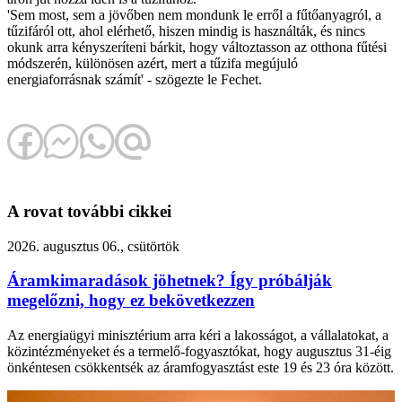
'Sem most, sem a jövőben nem mondunk le erről a fűtőanyagról, a
tűzifáról ott, ahol elérhető, hiszen mindig is használták, és nincs
okunk arra kényszeríteni bárkit, hogy változtasson az otthona fűtési
módszerén, különösen azért, mert a tűzifa megújuló
energiaforrásnak számít' - szögezte le Fechet.
A rovat további cikkei
2026. augusztus 06., csütörtök
Áramkimaradások jöhetnek? Így próbálják
megelőzni, hogy ez bekövetkezzen
Az energiaügyi minisztérium arra kéri a lakosságot, a vállalatokat, a
közintézményeket és a termelő-fogyasztókat, hogy augusztus 31-éig
önkéntesen csökkentsék az áramfogyasztást este 19 és 23 óra között.