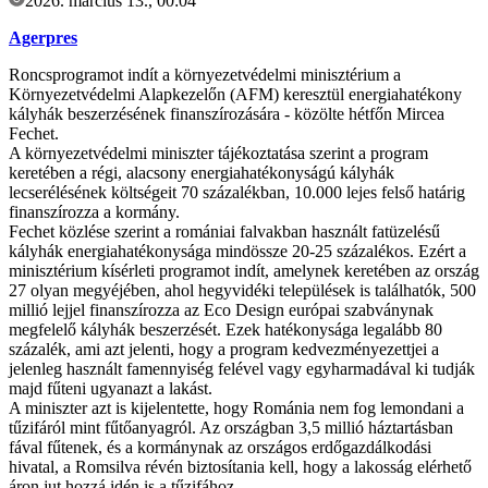
2026. március 13., 00:04
Agerpres
Roncsprogramot indít a környezetvédelmi minisztérium a
Környezetvédelmi Alapkezelőn (AFM) keresztül energiahatékony
kályhák beszerzésének finanszírozására - közölte hétfőn Mircea
Fechet.
A környezetvédelmi miniszter tájékoztatása szerint a program
keretében a régi, alacsony energiahatékonyságú kályhák
lecserélésének költségeit 70 százalékban, 10.000 lejes felső határig
finanszírozza a kormány.
Fechet közlése szerint a romániai falvakban használt fatüzelésű
kályhák energiahatékonysága mindössze 20-25 százalékos. Ezért a
minisztérium kísérleti programot indít, amelynek keretében az ország
27 olyan megyéjében, ahol hegyvidéki települések is találhatók, 500
millió lejjel finanszírozza az Eco Design európai szabványnak
megfelelő kályhák beszerzését. Ezek hatékonysága legalább 80
százalék, ami azt jelenti, hogy a program kedvezményezettjei a
jelenleg használt famennyiség felével vagy egyharmadával ki tudják
majd fűteni ugyanazt a lakást.
A miniszter azt is kijelentette, hogy Románia nem fog lemondani a
tűzifáról mint fűtőanyagról. Az országban 3,5 millió háztartásban
fával fűtenek, és a kormánynak az országos erdőgazdálkodási
hivatal, a Romsilva révén biztosítania kell, hogy a lakosság elérhető
áron jut hozzá idén is a tűzifához.