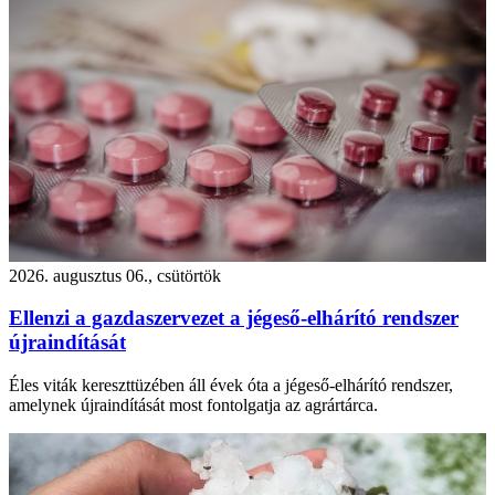
2026. augusztus 06., csütörtök
Ellenzi a gazdaszervezet a jégeső-elhárító rendszer
újraindítását
Éles viták kereszttüzében áll évek óta a jégeső-elhárító rendszer,
amelynek újraindítását most fontolgatja az agrártárca.