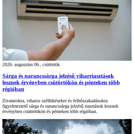
2026. augusztus 06., csütörtök
Sárga és narancssárga jelzésű viharriasztások
lesznek érvényben csütörtökön és pénteken több
régióban
Zivatarokra, viharos széllökésekre és felhőszakadásokra
figyelmeztető sárga és narancssárga jelzésű riasztások lesznek
érvényben csütörtökön és pénteken több régióban.