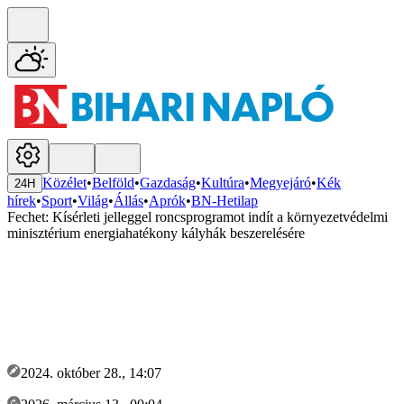
Közélet
•
Belföld
•
Gazdaság
•
Kultúra
•
Megyejáró
•
Kék
24H
hírek
•
Sport
•
Világ
•
Állás
•
Aprók
•
BN-Hetilap
Fechet: Kísérleti jelleggel roncsprogramot indít a környezetvédelmi
minisztérium energiahatékony kályhák beszerelésére
2024. október 28., 14:07