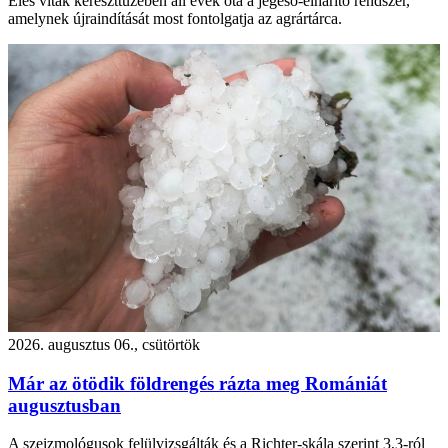
Éles viták kereszttüzében áll évek óta a jégeső-elhárító rendszer,
amelynek újraindítását most fontolgatja az agrártárca.
2026. augusztus 06., csütörtök
Már az ötödik földrengés rázta meg Romániát
augusztusban
A szeizmológusok felülvizsgálták és a Richter-skála szerint 3,3-ról