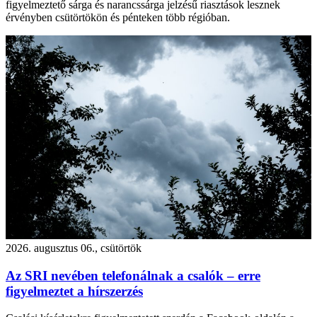
figyelmeztető sárga és narancssárga jelzésű riasztások lesznek
érvényben csütörtökön és pénteken több régióban.
2026. augusztus 06., csütörtök
Az SRI nevében telefonálnak a csalók – erre
figyelmeztet a hírszerzés