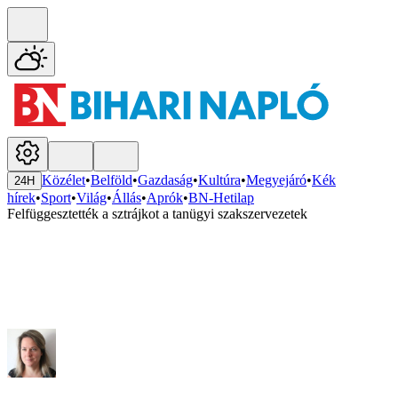
Közélet
•
Belföld
•
Gazdaság
•
Kultúra
•
Megyejáró
•
Kék
24H
hírek
•
Sport
•
Világ
•
Állás
•
Aprók
•
BN-Hetilap
Felfüggesztették a sztrájkot a tanügyi szakszervezetek