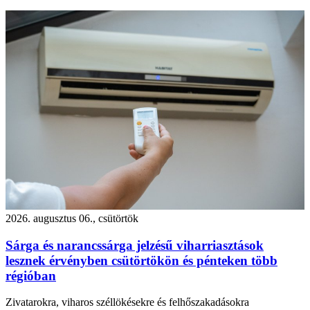
2026. augusztus 06., csütörtök
Sárga és narancssárga jelzésű viharriasztások
lesznek érvényben csütörtökön és pénteken több
régióban
Zivatarokra, viharos széllökésekre és felhőszakadásokra