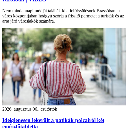
Nem mindennapi módját találták ki a felfrissülésnek Brassóban: a
város központjában hóágyú szórja a frissítő permetet a turisták és az
arra járó városlakók számára.
2026. augusztus 06., csütörtök
Ideiglenesen lekerült a patikák polcairól két
emésztőtabletta