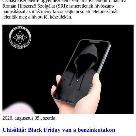
Csalási kísérletekre figyelmeztetett szerdán a Facebook-oldalán a
Román Hírszerző Szolgálat (SRI): ismeretlenek hívószám-
hamisítással az intézmény közönségkapcsolati telefonszámát
jelenítik meg a hívott fél készülékén.
2026. augusztus 05., szerda
Chisăliță: Black Friday van a benzinkutakon