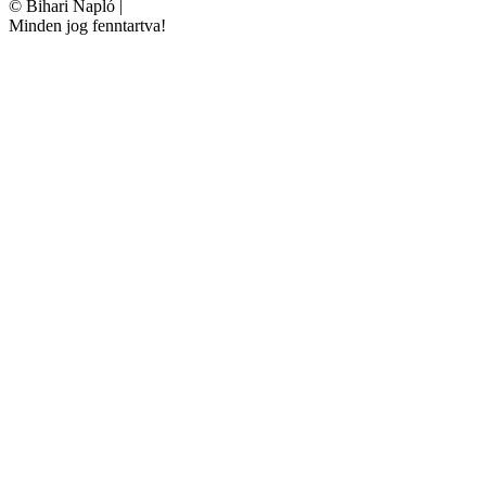
©
Bihari Napló
|
Minden jog fenntartva!