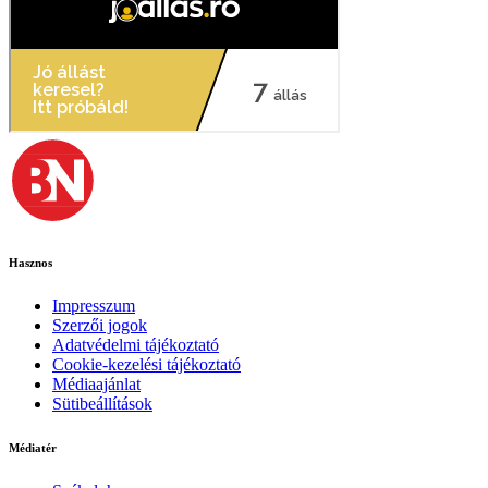
Hasznos
Impresszum
Szerzői jogok
Adatvédelmi tájékoztató
Cookie-kezelési tájékoztató
Médiaajánlat
Sütibeállítások
Médiatér