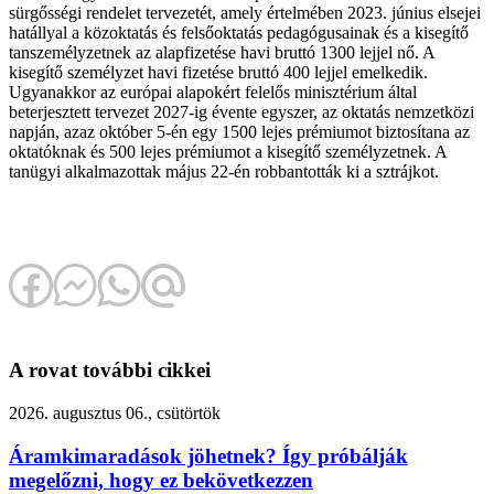
sürgősségi rendelet tervezetét, amely értelmében 2023. június elsejei
hatállyal a közoktatás és felsőoktatás pedagógusainak és a kisegítő
tanszemélyzetnek az alapfizetése havi bruttó 1300 lejjel nő. A
kisegítő személyzet havi fizetése bruttó 400 lejjel emelkedik.
Ugyanakkor az európai alapokért felelős minisztérium által
beterjesztett tervezet 2027-ig évente egyszer, az oktatás nemzetközi
napján, azaz október 5-én egy 1500 lejes prémiumot biztosítana az
oktatóknak és 500 lejes prémiumot a kisegítő személyzetnek. A
tanügyi alkalmazottak május 22-én robbantották ki a sztrájkot.
A rovat további cikkei
2026. augusztus 06., csütörtök
Áramkimaradások jöhetnek? Így próbálják
megelőzni, hogy ez bekövetkezzen