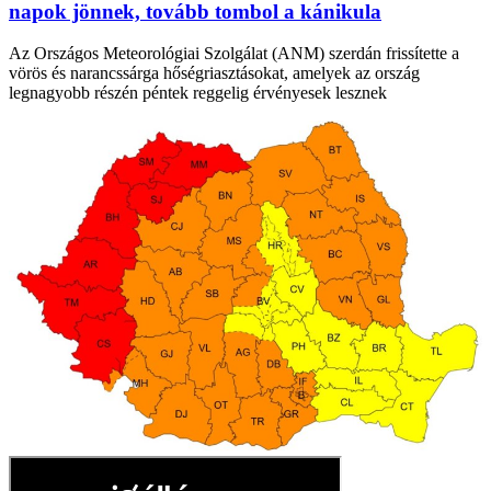
napok jönnek, tovább tombol a kánikula
Az Országos Meteorológiai Szolgálat (ANM) szerdán frissítette a
vörös és narancssárga hőségriasztásokat, amelyek az ország
legnagyobb részén péntek reggelig érvényesek lesznek