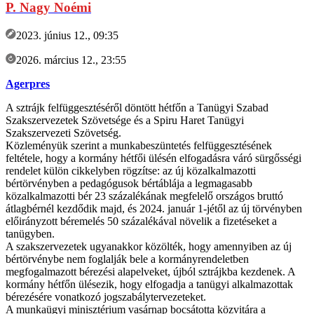
P. Nagy Noémi
2023. június 12., 09:35
2026. március 12., 23:55
Agerpres
A sztrájk felfüggesztéséről döntött hétfőn a Tanügyi Szabad
Szakszervezetek Szövetsége és a Spiru Haret Tanügyi
Szakszervezeti Szövetség.
Közleményük szerint a munkabeszüntetés felfüggesztésének
feltétele, hogy a kormány hétfői ülésén elfogadásra váró sürgősségi
rendelet külön cikkelyben rögzítse: az új közalkalmazotti
bértörvényben a pedagógusok bértáblája a legmagasabb
közalkalmazotti bér 23 százalékának megfelelő országos bruttó
átlagbérnél kezdődik majd, és 2024. január 1-jétől az új törvényben
előirányzott béremelés 50 százalékával növelik a fizetéseket a
tanügyben.
A szakszervezetek ugyanakkor közölték, hogy amennyiben az új
bértörvénybe nem foglalják bele a kormányrendeletben
megfogalmazott bérezési alapelveket, újból sztrájkba kezdenek. A
kormány hétfőn ülésezik, hogy elfogadja a tanügyi alkalmazottak
bérezésére vonatkozó jogszabálytervezeteket.
A munkaügyi minisztérium vasárnap bocsátotta közvitára a