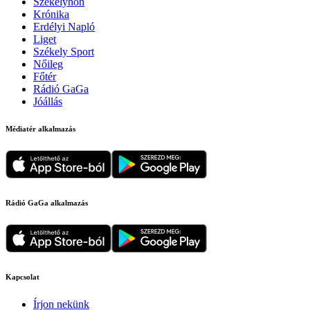
Székelyhon
Krónika
Erdélyi Napló
Liget
Székely Sport
Nőileg
Főtér
Rádió GaGa
Jóállás
Médiatér alkalmazás
Rádió GaGa alkalmazás
Kapcsolat
Írjon nekünk