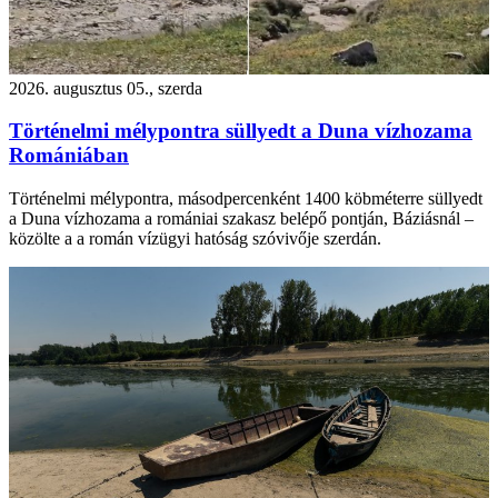
2026. augusztus 05., szerda
Történelmi mélypontra süllyedt a Duna vízhozama
Romániában
Történelmi mélypontra, másodpercenként 1400 köbméterre süllyedt
a Duna vízhozama a romániai szakasz belépő pontján, Báziásnál –
közölte a a román vízügyi hatóság szóvivője szerdán.