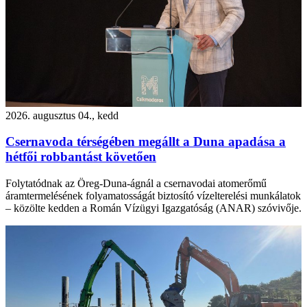
2026. augusztus 04., kedd
Csernavoda térségében megállt a Duna apadása a
hétfői robbantást követően
Folytatódnak az Öreg-Duna-ágnál a csernavodai atomerőmű
áramtermelésének folyamatosságát biztosító vízelterelési munkálatok
– közölte kedden a Román Vízügyi Igazgatóság (ANAR) szóvivője.