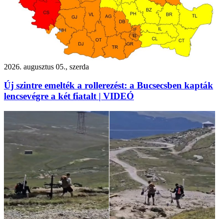
2026. augusztus 05., szerda
Új szintre emelték a rollerezést: a Bucsecsben kapták
lencsevégre a két fiatalt | VIDEÓ