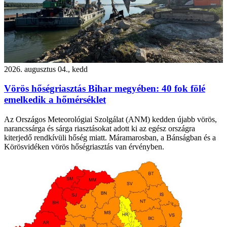
2026. augusztus 04., kedd
Vörös hőségriasztás Bihar megyében: 40 fok fölé
emelkedik a hőmérséklet
Az Országos Meteorológiai Szolgálat (ANM) kedden újabb vörös,
narancssárga és sárga riasztásokat adott ki az egész országra
kiterjedő rendkívüli hőség miatt. Máramarosban, a Bánságban és a
Körösvidéken vörös hőségriasztás van érvényben.