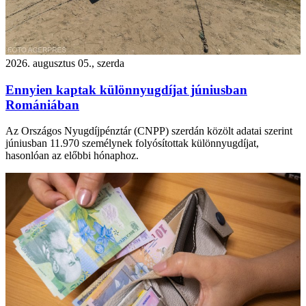
2026. augusztus 05., szerda
Ennyien kaptak különnyugdíjat júniusban
Romániában
Az Országos Nyugdíjpénztár (CNPP) szerdán közölt adatai szerint
júniusban 11.970 személynek folyósítottak különnyugdíjat,
hasonlóan az előbbi hónaphoz.