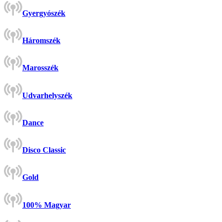
Gyergyószék
Háromszék
Marosszék
Udvarhelyszék
Dance
Disco Classic
Gold
100% Magyar