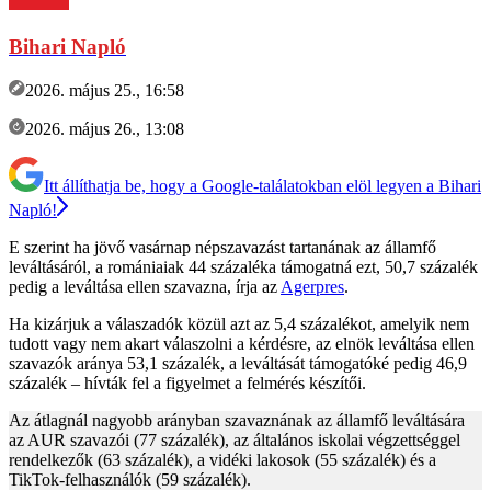
Bihari Napló
2026. május 25., 16:58
2026. május 26., 13:08
Itt állíthatja be, hogy a Google-találatokban elöl legyen a Bihari
Napló!
E szerint ha jövő vasárnap népszavazást tartanának az államfő
leváltásáról, a romániaiak 44 százaléka támogatná ezt, 50,7 százalék
pedig a leváltása ellen szavazna, írja az
Agerpres
.
Ha kizárjuk a válaszadók közül azt az 5,4 százalékot, amelyik nem
tudott vagy nem akart válaszolni a kérdésre, az elnök leváltása ellen
szavazók aránya 53,1 százalék, a leváltását támogatóké pedig 46,9
százalék – hívták fel a figyelmet a felmérés készítői.
Az átlagnál nagyobb arányban szavaznának az államfő leváltására
az AUR szavazói (77 százalék), az általános iskolai végzettséggel
rendelkezők (63 százalék), a vidéki lakosok (55 százalék) és a
TikTok-felhasználók (59 százalék).