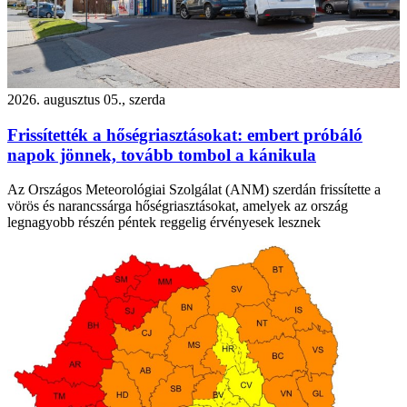
2026. augusztus 05., szerda
Frissítették a hőségriasztásokat: embert próbáló
napok jönnek, tovább tombol a kánikula
Az Országos Meteorológiai Szolgálat (ANM) szerdán frissítette a
vörös és narancssárga hőségriasztásokat, amelyek az ország
legnagyobb részén péntek reggelig érvényesek lesznek