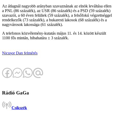
Az átlagnál nagyobb arányban szavaznának az elnök leváltása ellen
a PNL (86 százalék), az USR (86 százalék) és a PSD (59 százalék)
szavazói, a 60 éven felüliek (59 százalék), a felsőfokú végzettséggel
rendelkezők (73 százalék), a bukaresti lakosok (68 százalék) és a
nagyvárosok lakossága (61 százalék).
A telefonos közvélemény-kutatás május 11. és 14. között készült
1100 fős mintán, hibahatára ± 3 százalék.
Nicușor Dan
felmérés
Rádió GaGa
Csíkszék