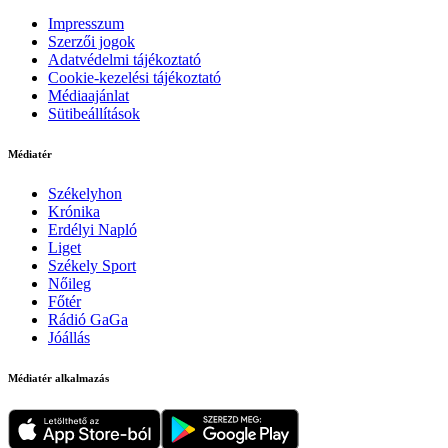
Impresszum
Szerzői jogok
Adatvédelmi tájékoztató
Cookie-kezelési tájékoztató
Médiaajánlat
Sütibeállítások
Médiatér
Székelyhon
Krónika
Erdélyi Napló
Liget
Székely Sport
Nőileg
Főtér
Rádió GaGa
Jóállás
Médiatér alkalmazás