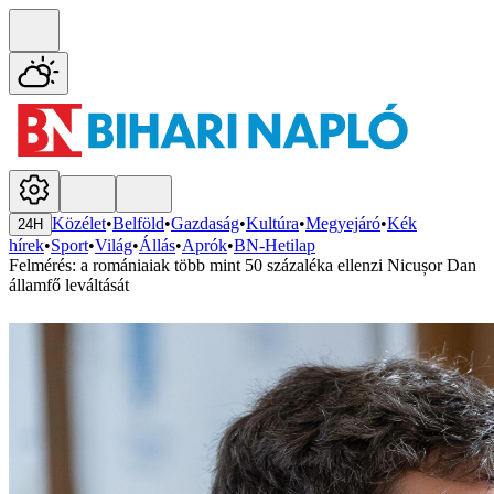
Közélet
•
Belföld
•
Gazdaság
•
Kultúra
•
Megyejáró
•
Kék
24H
hírek
•
Sport
•
Világ
•
Állás
•
Aprók
•
BN-Hetilap
Felmérés: a romániaiak több mint 50 százaléka ellenzi Nicușor Dan
államfő leváltását