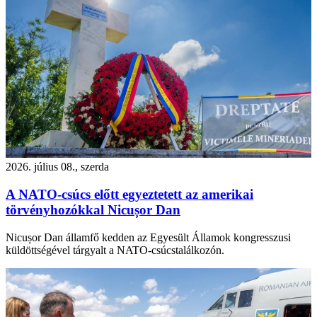
2026. július 08., szerda
A NATO-csúcs előtt egyeztetett az amerikai
törvényhozókkal Nicușor Dan
Nicușor Dan államfő kedden az Egyesült Államok kongresszusi
küldöttségével tárgyalt a NATO-csúcstalálkozón.