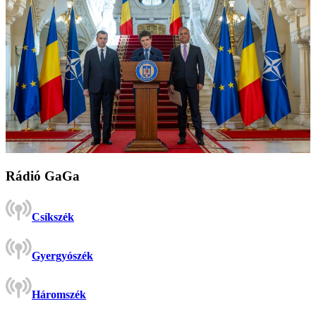
Rádió GaGa
Csíkszék
Gyergyószék
Háromszék