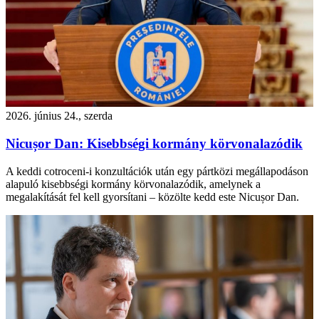
2026. június 24., szerda
Nicușor Dan: Kisebbségi kormány körvonalazódik
A keddi cotroceni-i konzultációk után egy pártközi megállapodáson
alapuló kisebbségi kormány körvonalazódik, amelynek a
megalakítását fel kell gyorsítani – közölte kedd este Nicușor Dan.