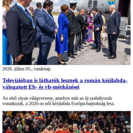
2026. július 05., vasárnap
Televízióban is láthatók lesznek a román kézilabda-
válogatott Eb- és vb-mérkőzései
Az első olyan világverseny, amelyre már az új szabályozás
vonatkozik, a 2026-os női kézilabda Európa-bajnokság lesz.