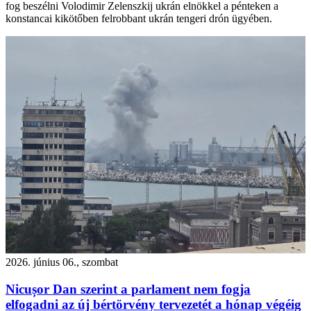
fog beszélni Volodimir Zelenszkij ukrán elnökkel a pénteken a
konstancai kikötőben felrobbant ukrán tengeri drón ügyében.
2026. június 06., szombat
Nicușor Dan szerint a parlament nem fogja
elfogadni az új bértörvény tervezetét a hónap végéig