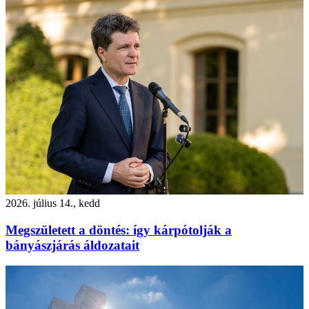
2026. július 14., kedd
Megszületett a döntés: így kárpótolják a
bányászjárás áldozatait