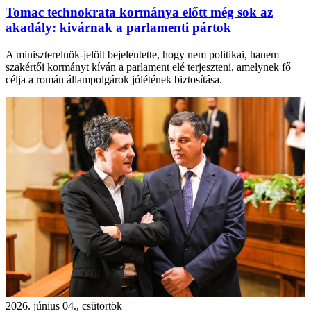
Tomac technokrata kormánya előtt még sok az
akadály: kivárnak a parlamenti pártok
A miniszterelnök-jelölt bejelentette, hogy nem politikai, hanem
szakértői kormányt kíván a parlament elé terjeszteni, amelynek fő
célja a román állampolgárok jólétének biztosítása.
2026. június 04., csütörtök