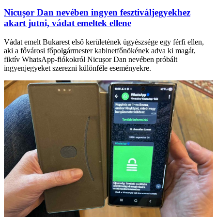
Nicușor Dan nevében ingyen fesztiváljegyekhez
akart jutni, vádat emeltek ellene
Vádat emelt Bukarest első kerületének ügyészsége egy férfi ellen,
aki a fővárosi főpolgármester kabinetfőnökének adva ki magát,
fiktív WhatsApp-fiókokról Nicușor Dan nevében próbált
ingyenjegyeket szerezni különféle eseményekre.