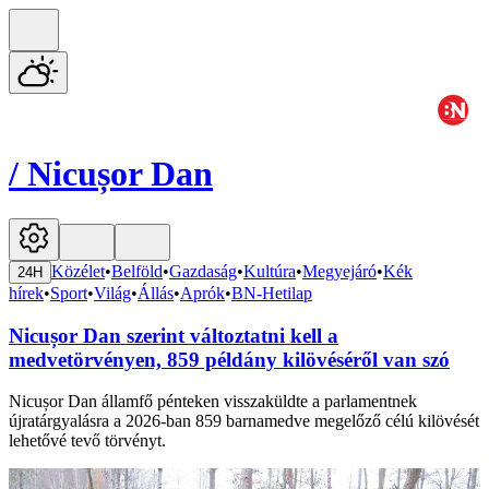
/
Nicușor Dan
Közélet
•
Belföld
•
Gazdaság
•
Kultúra
•
Megyejáró
•
Kék
24H
hírek
•
Sport
•
Világ
•
Állás
•
Aprók
•
BN-Hetilap
Nicușor Dan szerint változtatni kell a
medvetörvényen, 859 példány kilövéséről van szó
Nicușor Dan államfő pénteken visszaküldte a parlamentnek
újratárgyalásra a 2026-ban 859 barnamedve megelőző célú kilövését
lehetővé tevő törvényt.