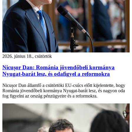
2026. június 18., csütörtök
Nicușor Dan: Románia jövendőbeli kormánya
Nyugat-barát lesz, és odafigyel a reformokra
Nicușor Dan államfő a csütörtöki EU-csúcs előtt kijelentette, hogy
Románia jövendőbeli kormánya Nyugat-barát lesz, és nagyon oda
fog figyelni az ország pénzügyeire és a reformokra.