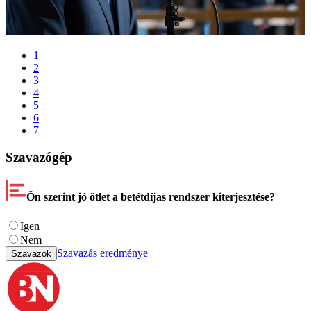
1
2
3
4
5
6
7
Szavazógép
Ön szerint jó ötlet a betétdíjas rendszer kiterjesztése?
Igen
Nem
Szavazás eredménye
Szavazok