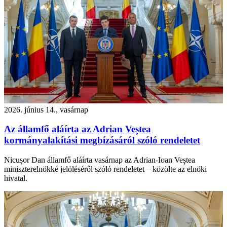
2026. június 14., vasárnap
Az államfő aláírta az Adrian Veștea
kormányalakítási megbízásáról szóló rendeletet
Nicușor Dan államfő aláírta vasárnap az Adrian-Ioan Veștea
miniszterelnökké jelöléséről szóló rendeletet – közölte az elnöki
hivatal.