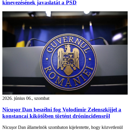
kinevezésének javaslatát a PSD
2026. június 06., szombat
Nicușor Dan beszélni fog Volodimir Zelenszkijjel a
konstancai kikötőben történt drónincidensről
Nicușor Dan államelnök szombaton kijelentette, hogy közvetlenül