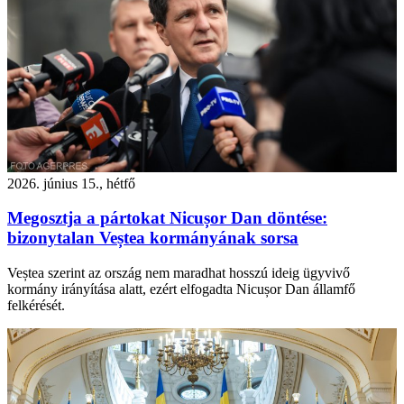
2026. június 15., hétfő
Megosztja a pártokat Nicușor Dan döntése:
bizonytalan Veștea kormányának sorsa
Veștea szerint az ország nem maradhat hosszú ideig ügyvivő
kormány irányítása alatt, ezért elfogadta Nicușor Dan államfő
felkérését.