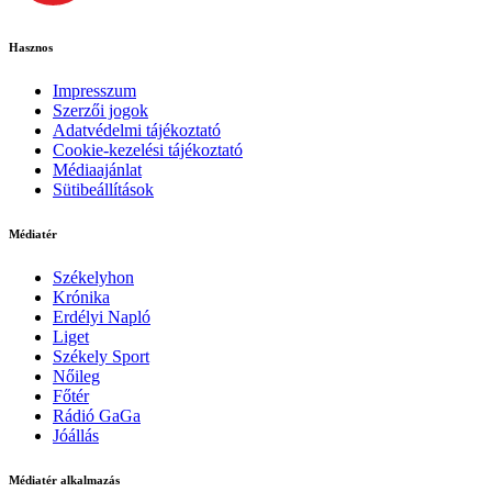
Hasznos
Impresszum
Szerzői jogok
Adatvédelmi tájékoztató
Cookie-kezelési tájékoztató
Médiaajánlat
Sütibeállítások
Médiatér
Székelyhon
Krónika
Erdélyi Napló
Liget
Székely Sport
Nőileg
Főtér
Rádió GaGa
Jóállás
Médiatér alkalmazás