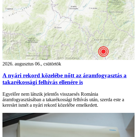
2026. augusztus 06., csütörtök
A nyári rekord közelébe nőtt az áramfogyasztás a
takarékossági felhívás ellenére is
Egyelőre nem látszik jelentős visszaesés Románia
áramfogyasztásában a takarékossági felhívás után, szerda este a
kereslet ismét a nyári rekord közelébe emelkedett.