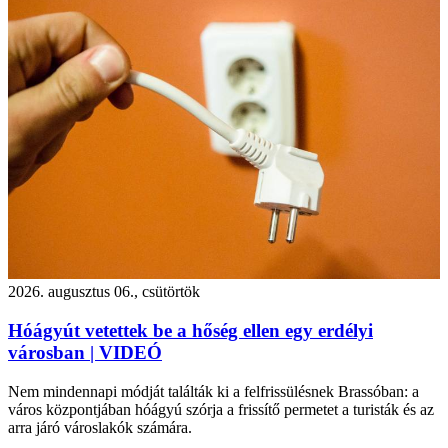
2026. augusztus 06., csütörtök
Hóágyút vetettek be a hőség ellen egy erdélyi
városban | VIDEÓ
Nem mindennapi módját találták ki a felfrissülésnek Brassóban: a
város központjában hóágyú szórja a frissítő permetet a turisták és az
arra járó városlakók számára.