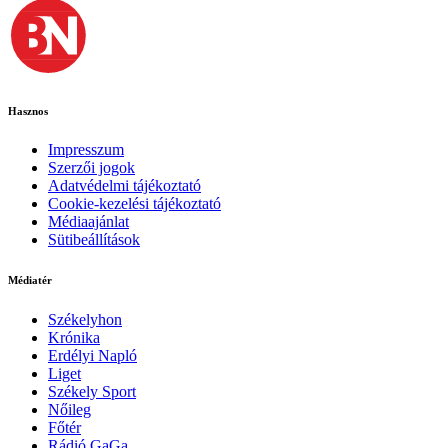
Hasznos
Impresszum
Szerzői jogok
Adatvédelmi tájékoztató
Cookie-kezelési tájékoztató
Médiaajánlat
Sütibeállítások
Médiatér
Székelyhon
Krónika
Erdélyi Napló
Liget
Székely Sport
Nőileg
Főtér
Rádió GaGa