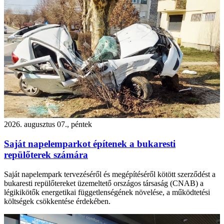
2026. augusztus 07., péntek
Saját napelemparkot építenek a bukaresti
repülőterek számára
Saját napelempark tervezéséről és megépítéséről kötött szerződést a
bukaresti repülőtereket üzemeltető országos társaság (CNAB) a
légikikötők energetikai függetlenségének növelése, a működtetési
költségek csökkentése érdekében.