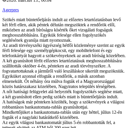
2026. március 13., 00:04
Agerpres
Szökés miatt büntetőeljárás indult az előzetes letartóztatásban levő
két férfi ellen, akik péntek délután megszöktek a rendőrök elől,
miközben az aradi bíróságra kísérték őket vizsgálati fogságuk
meghosszabbítására. Egyikük felesége ellen fogolyszökés
segítésének gyanúja miatt nyomoznak.
Az aradi törvényszéki ügyészség hétfői közleménye szerint az egyik
férfi felesége egy személygépkocsit, egy mobiltelefont és egy
telefonkártyát hagyott a szökevényeknek az aradi bíróság közelében.
A két gyanúsított férfit előzetes letartóztatásuk meghosszabbítására
szállították október 4-én, pénteken az aradi törvényszékre. A
fogvatartottaknak a járműről való leszálláskor sikerült megszökniük.
Egyiküket azonnal elfogták a rendőrök, a másik azonban
elmenekült. Őt néhány óra múlva fogták el a Magyarországgal
közös határszakasz közelében, Nagyiratos település térségében.
A nőt hatósági felügyelet alá helyezték fogolyszökés segítése miatt,
a két gyanúsított ellen pedig szökés miatt is büntetőeljárás indult.
A hatóságok már pénteken közölték, hogy a szökevények a világosi
robbantásos bankautomata-rablás gyanúsítottjai.
Mindkettőjüket a bankautomata-rablás után egy héttel, július 12-én
fogták el a nagylaki határátkelő közelében.
Az egyik világosi bankautomatát július 5-én robbantották fel, a
tettesek elvittek az ATM-ből 200 ezer lejt.