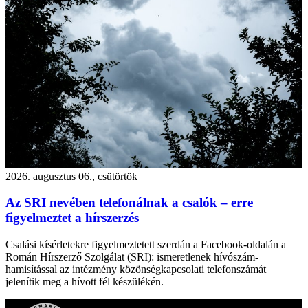
2026. augusztus 06., csütörtök
Az SRI nevében telefonálnak a csalók – erre
figyelmeztet a hírszerzés
Csalási kísérletekre figyelmeztetett szerdán a Facebook-oldalán a
Román Hírszerző Szolgálat (SRI): ismeretlenek hívószám-
hamisítással az intézmény közönségkapcsolati telefonszámát
jelenítik meg a hívott fél készülékén.