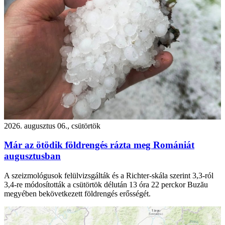
2026. augusztus 06., csütörtök
Már az ötödik földrengés rázta meg Romániát
augusztusban
A szeizmológusok felülvizsgálták és a Richter-skála szerint 3,3-ról
3,4-re módosították a csütörtök délután 13 óra 22 perckor Buzău
megyében bekövetkezett földrengés erősségét.