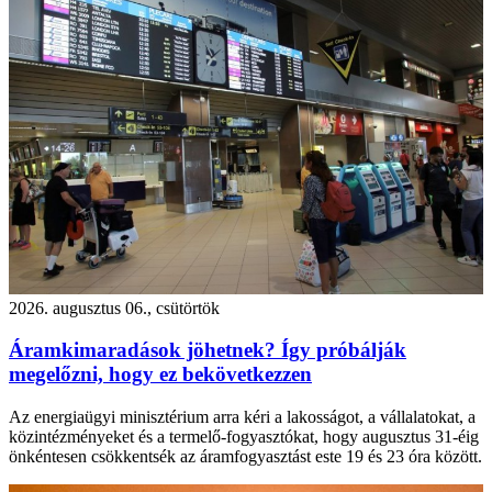
2026. augusztus 06., csütörtök
Áramkimaradások jöhetnek? Így próbálják
megelőzni, hogy ez bekövetkezzen
Az energiaügyi minisztérium arra kéri a lakosságot, a vállalatokat, a
közintézményeket és a termelő-fogyasztókat, hogy augusztus 31-éig
önkéntesen csökkentsék az áramfogyasztást este 19 és 23 óra között.