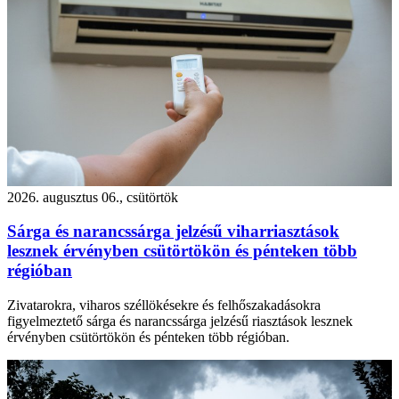
2026. augusztus 06., csütörtök
Sárga és narancssárga jelzésű viharriasztások
lesznek érvényben csütörtökön és pénteken több
régióban
Zivatarokra, viharos széllökésekre és felhőszakadásokra
figyelmeztető sárga és narancssárga jelzésű riasztások lesznek
érvényben csütörtökön és pénteken több régióban.