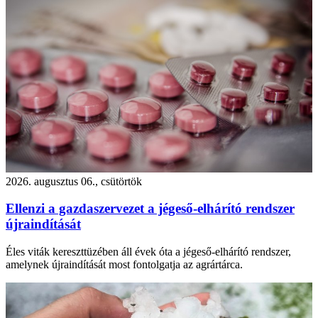
2026. augusztus 06., csütörtök
Ellenzi a gazdaszervezet a jégeső-elhárító rendszer
újraindítását
Éles viták kereszttüzében áll évek óta a jégeső-elhárító rendszer,
amelynek újraindítását most fontolgatja az agrártárca.