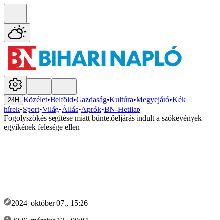
Közélet
•
Belföld
•
Gazdaság
•
Kultúra
•
Megyejáró
•
Kék
24H
hírek
•
Sport
•
Világ
•
Állás
•
Aprók
•
BN-Hetilap
Fogolyszökés segítése miatt büntetőeljárás indult a szökevények
egyikének felesége ellen
2024. október 07., 15:26