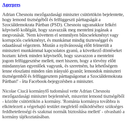
Agerpres
Adrian Chesnoiu mezőgazdasági miniszter csütörtökön bejelentette,
hogy lemond tisztségéből és felfüggeszti párttagságát a
Szociáldemokrata Pártban (PSD). Chesnoiu ugyanakkor felkéri
képviselő kollégáit, hogy szavazzák meg mentelmi jogának a
megvonását. 'Nem követtem el semmilyen bűncselekményt vagy
korrupciós cselekményt, és munkámat mindig tisztességgel és
odaadással végeztem. Miután a nyilvánosság előtt felmerült a
miniszteri munkámmal kapcsolatos gyanú, a következő döntéseket
hoztam: kérek minden képviselőt, hogy szavazzon a mentelmi
jogom felfüggesztése mellett, mert hiszem, hogy a törvény előtt
mindannyian egyenlőek vagyunk, és szeretném, ha lehetőségem
lenne eloszlatni minden rám irányuló gyanút; lemondok miniszteri
tisztségemből és felfüggesztem párttagságomat a Szociáldemokrata
Pártban!' - írta Facebook-bejegyzésben a miniszter.
Nicolae Ciucă kormányfő tudomásul vette Adrian Chesnoiu
mezőgazdasági miniszter bejelentését, miszerint lemond tisztségéből
- közölte csütörtökön a kormány. 'Románia kormánya továbbra is
elkötelezett a végrehajtó testület megfelelő működéséhez szükséges
feddhetetlenségi és szakmai normák biztosítása mellett' - olvasható a
kormány tájékoztatásában.