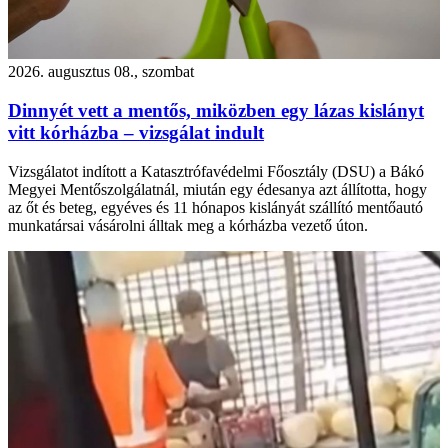
2026. augusztus 08., szombat
Dinnyét vett a mentős, miközben egy lázas kislányt
vitt kórházba – vizsgálat indult
Vizsgálatot indított a Katasztrófavédelmi Főosztály (DSU) a Bákó
Megyei Mentőszolgálatnál, miután egy édesanya azt állította, hogy
az őt és beteg, egyéves és 11 hónapos kislányát szállító mentőautó
munkatársai vásárolni álltak meg a kórházba vezető úton.