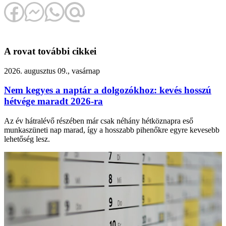
A rovat további cikkei
2026. augusztus 09., vasárnap
Nem kegyes a naptár a dolgozókhoz: kevés hosszú
hétvége maradt 2026-ra
Az év hátralévő részében már csak néhány hétköznapra eső
munkaszüneti nap marad, így a hosszabb pihenőkre egyre kevesebb
lehetőség lesz.