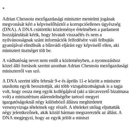
*
Adrian Chesnoiu mezőgazdasági miniszter mentelmi jogának
megvonását kéri a képviselőháztól a korrupcióellenes ügyészség
(DNA). A DNA csütörtöki közleménye értelmében a parlament
hozzájárulását kérik, hogy hivatali visszaélés és nem a
nyilvánosságnak szánt információk felfedésére való felbujtás
gyanújával elindítsák a bűnvádi eljárást egy képviselő ellen, aki
miniszteri tisztséget tölt be.
A vádhatóság nevet nem említ a közleményben, a nyomozáshoz
közel álló források szerint azonban Adrian Chesnoiu mezőgazdasági
miniszterről van szó.
A DNA szerint idén február 9-e és április 11-e között a miniszter
utasította egyik beosztottját, aki több vizsgabizottságnak is a tagja
volt, hogy ossza meg egyik kollégájával (aki a tárcavezető bizalmasa
volt) a minisztérium alárendeltségébe tartozó megyei
igazgatóságoknál négy különböző állásra meghirdetett
versenyvizsga tételeinek egy részét. A tételeket utólag eljuttatták
négy jelentkezőnek, akik közül hárman megszerezték az állást. A
DNA megjegyzi, hogy az egyik jelölt a miniszt