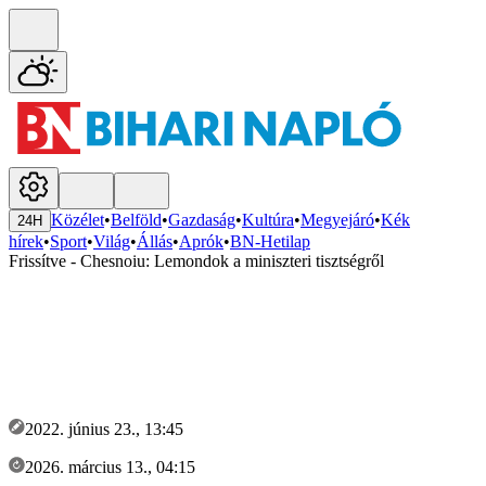
Közélet
•
Belföld
•
Gazdaság
•
Kultúra
•
Megyejáró
•
Kék
24H
hírek
•
Sport
•
Világ
•
Állás
•
Aprók
•
BN-Hetilap
Frissítve - Chesnoiu: Lemondok a miniszteri tisztségről
2022. június 23., 13:45
2026. március 13., 04:15