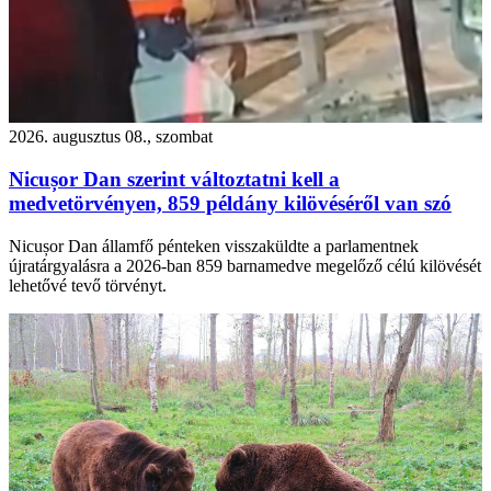
2026. augusztus 08., szombat
Nicușor Dan szerint változtatni kell a
medvetörvényen, 859 példány kilövéséről van szó
Nicușor Dan államfő pénteken visszaküldte a parlamentnek
újratárgyalásra a 2026-ban 859 barnamedve megelőző célú kilövését
lehetővé tevő törvényt.