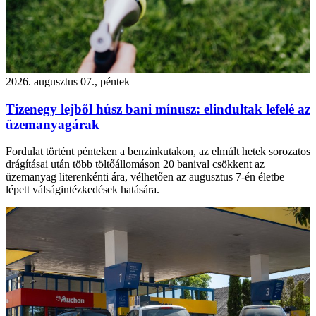
2026. augusztus 07., péntek
Tizenegy lejből húsz bani mínusz: elindultak lefelé az
üzemanyagárak
Fordulat történt pénteken a benzinkutakon, az elmúlt hetek sorozatos
drágításai után több töltőállomáson 20 banival csökkent az
üzemanyag literenkénti ára, vélhetően az augusztus 7-én életbe
lépett válságintézkedések hatására.