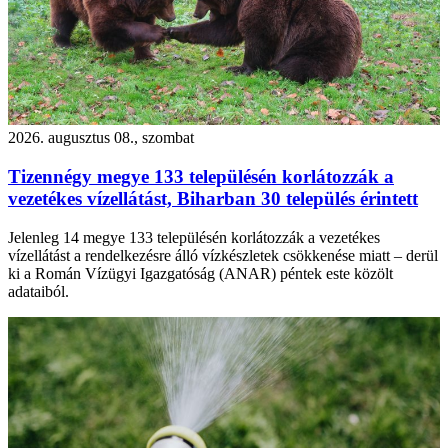
2026. augusztus 08., szombat
Tizennégy megye 133 településén korlátozzák a
vezetékes vízellátást, Biharban 30 település érintett
Jelenleg 14 megye 133 településén korlátozzák a vezetékes
vízellátást a rendelkezésre álló vízkészletek csökkenése miatt – derül
ki a Román Vízügyi Igazgatóság (ANAR) péntek este közölt
adataiból.