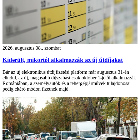
2026. augusztus 08., szombat
Kiderült, mikortól alkalmazzák az új útdíjakat
Bár az új elektronikus útdíjfizetési platform már augusztus 31-én
elindul, az új, magasabb díjszabást csak október 1-jétől alkalmazzák
Romániában, a személyautók és a tehergépjárművek tulajdonosai
pedig eltérő módon fizetnek majd.