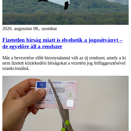
2026. augusztus 08., szombat
Fizetetlen bírság miatt is elvehetik a jogosítványt –
de egyelőre áll a rendszer
Már a bevezetése előtt bizonytalanná vált az új rendszer, amely a ki
nem fizetett közlekedési bírságokat a vezetési jog felfüggesztésével
szankcionálná.