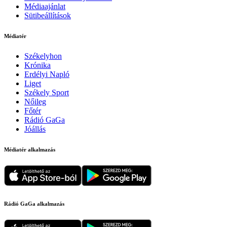
Médiaajánlat
Sütibeállítások
Médiatér
Székelyhon
Krónika
Erdélyi Napló
Liget
Székely Sport
Nőileg
Főtér
Rádió GaGa
Jóállás
Médiatér alkalmazás
Rádió GaGa alkalmazás