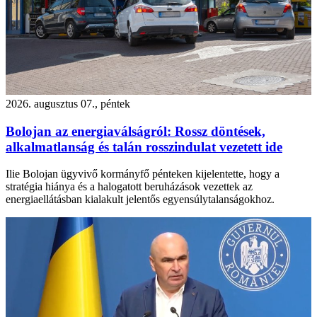
2026. augusztus 07., péntek
Bolojan az energiaválságról: Rossz döntések,
alkalmatlanság és talán rosszindulat vezetett ide
Ilie Bolojan ügyvivő kormányfő pénteken kijelentette, hogy a
stratégia hiánya és a halogatott beruházások vezettek az
energiaellátásban kialakult jelentős egyensúlytalanságokhoz.