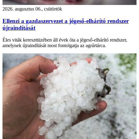
2026. augusztus 06., csütörtök
Ellenzi a gazdaszervezet a jégeső-elhárító rendszer
újraindítását
Éles viták kereszttüzében áll évek óta a jégeső-elhárító rendszer,
amelynek újraindítását most fontolgatja az agrártárca.