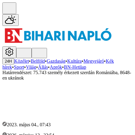
Közélet
•
Belföld
•
Gazdaság
•
Kultúra
•
Megyejáró
•
Kék
24H
hírek
•
Sport
•
Világ
•
Állás
•
Aprók
•
BN-Hetilap
Határrendészet: 75.743 személy érkezett szerdán Romániába, 8648-
en ukránok
2023. május 04., 07:43