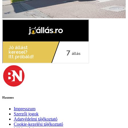
Hasznos
Impresszum
Szerzői jogok
Adatvédelmi tájékoztató
Cookie-kezelési tájékoztató