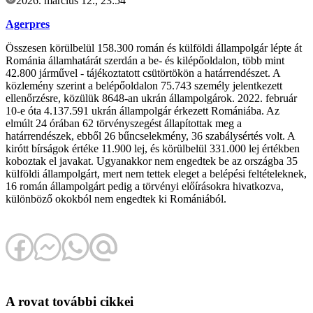
2026. március 12., 23:54
Agerpres
Összesen körülbelül 158.300 román és külföldi állampolgár lépte át
Románia államhatárát szerdán a be- és kilépőoldalon, több mint
42.800 járművel - tájékoztatott csütörtökön a határrendészet. A
közlemény szerint a belépőoldalon 75.743 személy jelentkezett
ellenőrzésre, közülük 8648-an ukrán állampolgárok. 2022. február
10-e óta 4.137.591 ukrán állampolgár érkezett Romániába. Az
elmúlt 24 órában 62 törvényszegést állapítottak meg a
határrendészek, ebből 26 bűncselekmény, 36 szabálysértés volt. A
kirótt bírságok értéke 11.900 lej, és körülbelül 331.000 lej értékben
koboztak el javakat. Ugyanakkor nem engedtek be az országba 35
külföldi állampolgárt, mert nem tettek eleget a belépési feltételeknek,
16 román állampolgárt pedig a törvényi előírásokra hivatkozva,
különböző okokból nem engedtek ki Romániából.
A rovat további cikkei