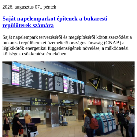
2026. augusztus 07., péntek
Saját napelemparkot építenek a bukaresti
repülőterek számára
Saját napelempark tervezéséről és megépítéséről kötött szerződést a
bukaresti repülőtereket üzemeltető országos társaság (CNAB) a
légikikötők energetikai függetlenségének növelése, a működtetési
költségek csökkentése érdekében.