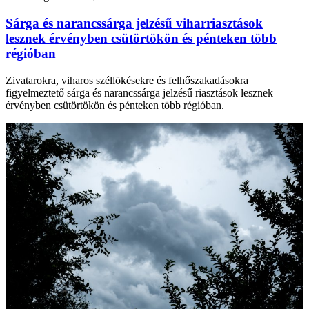
Sárga és narancssárga jelzésű viharriasztások
lesznek érvényben csütörtökön és pénteken több
régióban
Zivatarokra, viharos széllökésekre és felhőszakadásokra
figyelmeztető sárga és narancssárga jelzésű riasztások lesznek
érvényben csütörtökön és pénteken több régióban.