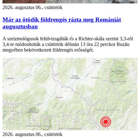
2026. augusztus 06., csütörtök
Már az ötödik földrengés rázta meg Romániát
augusztusban
A szeizmológusok felülvizsgálták és a Richter-skála szerint 3,3-ról
3,4-re módosították a csütörtök délután 13 óra 22 perckor Buzău
megyében bekövetkezett földrengés erősségét.
2026. augusztus 06., csütörtök