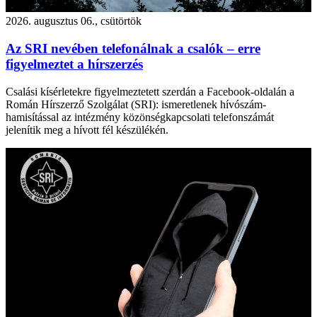
2026. augusztus 06., csütörtök
Az SRI nevében telefonálnak a csalók – erre
figyelmeztet a hírszerzés
Csalási kísérletekre figyelmeztetett szerdán a Facebook-oldalán a
Román Hírszerző Szolgálat (SRI): ismeretlenek hívószám-
hamisítással az intézmény közönségkapcsolati telefonszámát
jelenítik meg a hívott fél készülékén.