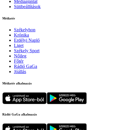
Médiaajánlat
Sütibeállítások
Médiatér
Székelyhon
Krónika
Erdélyi Napló
Liget
Székely Sport
Nőileg
Főtér
Rádió GaGa
Jóállás
Médiatér alkalmazás
Rádió GaGa alkalmazás