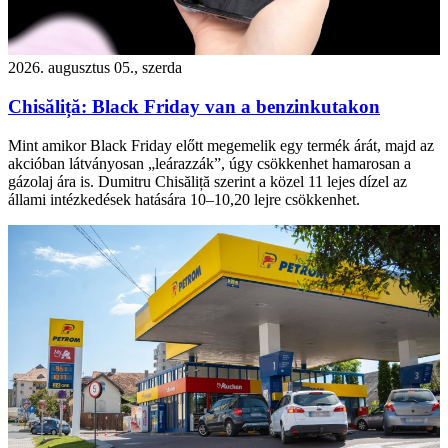
2026. augusztus 05., szerda
Chisăliță: Black Friday van a benzinkutakon
Mint amikor Black Friday előtt megemelik egy termék árát, majd az
akcióban látványosan „leárazzák”, úgy csökkenhet hamarosan a
gázolaj ára is. Dumitru Chisăliță szerint a közel 11 lejes dízel az
állami intézkedések hatására 10–10,20 lejre csökkenhet.