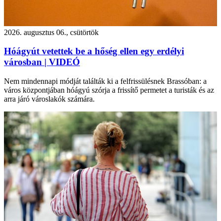
2026. augusztus 06., csütörtök
Hóágyút vetettek be a hőség ellen egy erdélyi
városban | VIDEÓ
Nem mindennapi módját találták ki a felfrissülésnek Brassóban: a
város központjában hóágyú szórja a frissítő permetet a turisták és az
arra járó városlakók számára.