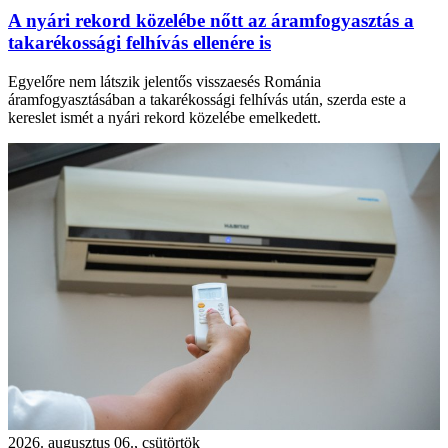
A nyári rekord közelébe nőtt az áramfogyasztás a
takarékossági felhívás ellenére is
Egyelőre nem látszik jelentős visszaesés Románia
áramfogyasztásában a takarékossági felhívás után, szerda este a
kereslet ismét a nyári rekord közelébe emelkedett.
2026. augusztus 06., csütörtök