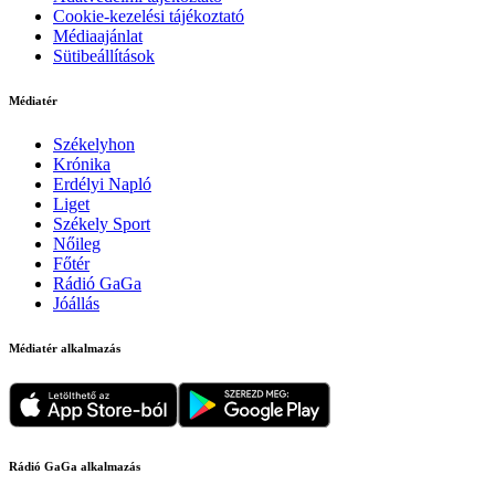
Cookie-kezelési tájékoztató
Médiaajánlat
Sütibeállítások
Médiatér
Székelyhon
Krónika
Erdélyi Napló
Liget
Székely Sport
Nőileg
Főtér
Rádió GaGa
Jóállás
Médiatér alkalmazás
Rádió GaGa alkalmazás