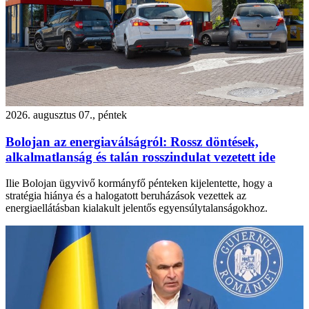
2026. augusztus 07., péntek
Bolojan az energiaválságról: Rossz döntések,
alkalmatlanság és talán rosszindulat vezetett ide
Ilie Bolojan ügyvivő kormányfő pénteken kijelentette, hogy a
stratégia hiánya és a halogatott beruházások vezettek az
energiaellátásban kialakult jelentős egyensúlytalanságokhoz.