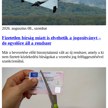
2026. augusztus 08., szombat
Fizetetlen bírság miatt is elvehetik a jogosítványt –
de egyelőre áll a rendszer
Már a bevezetése előtt bizonytalanná vált az új rendszer, amely a ki
nem fizetett közlekedési bírságokat a vezetési jog felfüggesztésével
szankcionálná.