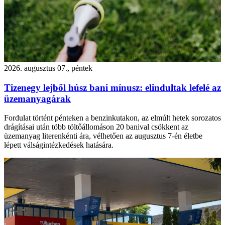
2026. augusztus 07., péntek
Tizenegy lejből húsz bani mínusz: elindultak lefelé az
üzemanyagárak
Fordulat történt pénteken a benzinkutakon, az elmúlt hetek sorozatos
drágításai után több töltőállomáson 20 banival csökkent az
üzemanyag literenkénti ára, vélhetően az augusztus 7-én életbe
lépett válságintézkedések hatására.