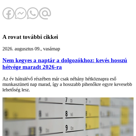
A rovat további cikkei
2026. augusztus 09., vasárnap
Nem kegyes a naptár a dolgozókhoz: kevés hosszú
hétvége maradt 2026-ra
Az év hátralévő részében már csak néhány hétköznapra eső
munkaszüneti nap marad, így a hosszabb pihenőkre egyre kevesebb
lehetőség lesz.