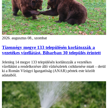
2026. augusztus 08., szombat
Tizennégy megye 133 településén korlátozzák a
vezetékes vízellátást, Biharban 30 település érintett
Jelenleg 14 megye 133 településén korlátozzák a vezetékes
vízellátást a rendelkezésre álló vízkészletek csökkenése miatt – derül
ki a Román Vízügyi Igazgatóság (ANAR) péntek este közölt
adataiból.