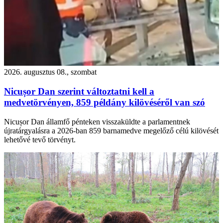
2026. augusztus 08., szombat
Nicușor Dan szerint változtatni kell a
medvetörvényen, 859 példány kilövéséről van szó
Nicușor Dan államfő pénteken visszaküldte a parlamentnek
újratárgyalásra a 2026-ban 859 barnamedve megelőző célú kilövését
lehetővé tevő törvényt.