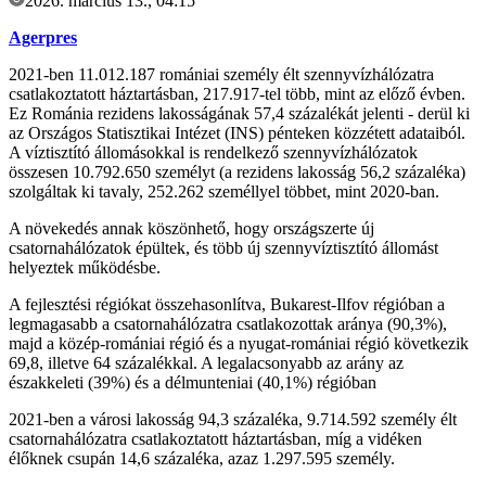
2026. március 13., 04:15
Agerpres
2021-ben 11.012.187 romániai személy élt szennyvízhálózatra
csatlakoztatott háztartásban, 217.917-tel több, mint az előző évben.
Ez Románia rezidens lakosságának 57,4 százalékát jelenti - derül ki
az Országos Statisztikai Intézet (INS) pénteken közzétett adataiból.
A víztisztító állomásokkal is rendelkező szennyvízhálózatok
összesen 10.792.650 személyt (a rezidens lakosság 56,2 százaléka)
szolgáltak ki tavaly, 252.262 személlyel többet, mint 2020-ban.
A növekedés annak köszönhető, hogy országszerte új
csatornahálózatok épültek, és több új szennyvíztisztító állomást
helyeztek működésbe.
A fejlesztési régiókat összehasonlítva, Bukarest-Ilfov régióban a
legmagasabb a csatornahálózatra csatlakozottak aránya (90,3%),
majd a közép-romániai régió és a nyugat-romániai régió következik
69,8, illetve 64 százalékkal. A legalacsonyabb az arány az
északkeleti (39%) és a délmunteniai (40,1%) régióban
2021-ben a városi lakosság 94,3 százaléka, 9.714.592 személy élt
csatornahálózatra csatlakoztatott háztartásban, míg a vidéken
élőknek csupán 14,6 százaléka, azaz 1.297.595 személy.