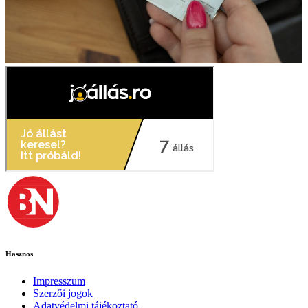
Hasznos
Impresszum
Szerzői jogok
Adatvédelmi tájékoztató