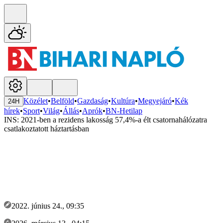
Közélet
•
Belföld
•
Gazdaság
•
Kultúra
•
Megyejáró
•
Kék
24H
hírek
•
Sport
•
Világ
•
Állás
•
Aprók
•
BN-Hetilap
INS: 2021-ben a rezidens lakosság 57,4%-a élt csatornahálózatra
csatlakoztatott háztartásban
2022. június 24., 09:35