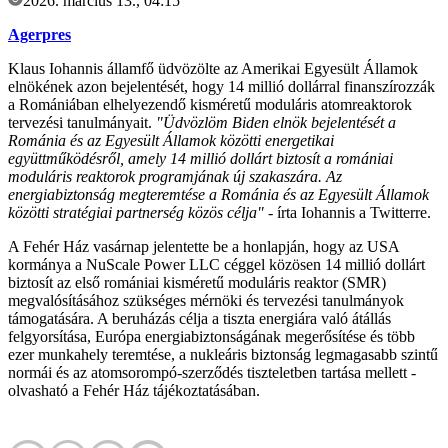
2026. március 13., 04:15
Agerpres
Klaus Iohannis államfő üdvözölte az Amerikai Egyesült Államok
elnökének azon bejelentését, hogy 14 millió dollárral finanszírozzák
a Romániában elhelyezendő kisméretű moduláris atomreaktorok
tervezési tanulmányait.
"Üdvözlöm Biden elnök bejelentését a
Románia és az Egyesült Államok közötti energetikai
együttműködésről, amely 14 millió dollárt biztosít a romániai
moduláris reaktorok programjának új szakaszára. Az
energiabiztonság megteremtése a Románia és az Egyesült Államok
közötti stratégiai partnerség közös célja"
- írta Iohannis a Twitterre.
A Fehér Ház vasárnap jelentette be a honlapján, hogy az USA
kormánya a NuScale Power LLC céggel közösen 14 millió dollárt
biztosít az első romániai kisméretű moduláris reaktor (SMR)
megvalósításához szükséges mérnöki és tervezési tanulmányok
támogatására. A beruházás célja a tiszta energiára való átállás
felgyorsítása, Európa energiabiztonságának megerősítése és több
ezer munkahely teremtése, a nukleáris biztonság legmagasabb szintű
normái és az atomsorompó-szerződés tiszteletben tartása mellett -
olvasható a Fehér Ház tájékoztatásában.