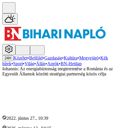
Közélet
•
Belföld
•
Gazdaság
•
Kultúra
•
Megyejáró
•
Kék
24H
hírek
•
Sport
•
Világ
•
Állás
•
Aprók
•
BN-Hetilap
Iohannis: Az energiabiztonság megteremtése a Románia és az
Egyesült Államok közötti stratégiai partnerség közös célja
2022. június 27., 10:39