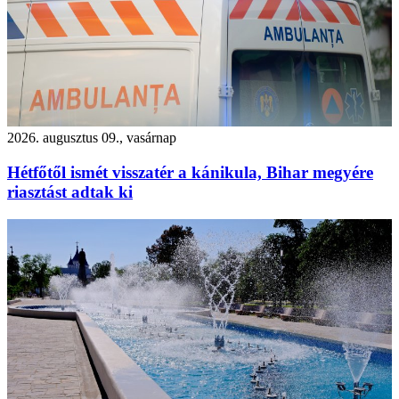
2026. augusztus 09., vasárnap
Hétfőtől ismét visszatér a kánikula, Bihar megyére
riasztást adtak ki