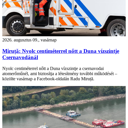
2026. augusztus 09., vasárnap
Miruță: Nyolc centiméterrel nőtt a Duna vízszintje
Csernavodánál
Nyolc centiméterrel nőtt a Duna vízszintje a csernavodai
atomerőműnél, ami biztosítja a létesítmény további működését –
közölte vasárnap a Facebook-oldalán Radu Miruță.