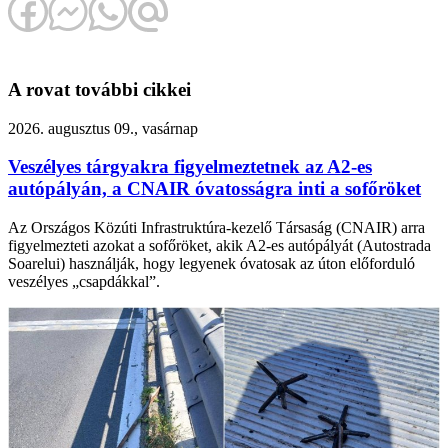
A rovat további cikkei
2026. augusztus 09., vasárnap
Veszélyes tárgyakra figyelmeztetnek az A2-es
autópályán, a CNAIR óvatosságra inti a sofőröket
Az Országos Közúti Infrastruktúra-kezelő Társaság (CNAIR) arra
figyelmezteti azokat a sofőröket, akik A2-es autópályát (Autostrada
Soarelui) használják, hogy legyenek óvatosak az úton előforduló
veszélyes „csapdákkal”.