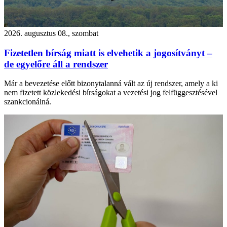
2026. augusztus 08., szombat
Fizetetlen bírság miatt is elvehetik a jogosítványt –
de egyelőre áll a rendszer
Már a bevezetése előtt bizonytalanná vált az új rendszer, amely a ki
nem fizetett közlekedési bírságokat a vezetési jog felfüggesztésével
szankcionálná.