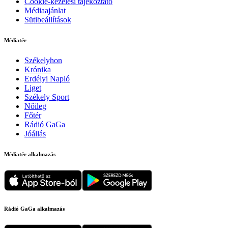
Cookie-kezelési tájékoztató
Médiaajánlat
Sütibeállítások
Médiatér
Székelyhon
Krónika
Erdélyi Napló
Liget
Székely Sport
Nőileg
Főtér
Rádió GaGa
Jóállás
Médiatér alkalmazás
Rádió GaGa alkalmazás