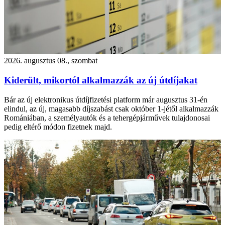
2026. augusztus 08., szombat
Kiderült, mikortól alkalmazzák az új útdíjakat
Bár az új elektronikus útdíjfizetési platform már augusztus 31-én
elindul, az új, magasabb díjszabást csak október 1-jétől alkalmazzák
Romániában, a személyautók és a tehergépjárművek tulajdonosai
pedig eltérő módon fizetnek majd.