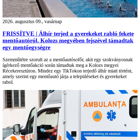
2026. augusztus 09., vasárnap
FRISSÍTVE | Álhír terjed a gyerekeket rabló fekete
mentőautóról, Kolozs megyében fejszével támadtak
egy mentőegységre
Szemműtétre szorult az a mentőautósofőr, akit egy szokványosnak
ígérkező mentőakció során támadtak meg a Kolozs megyei
Récekeresztúron. Mindez egy TikTokon terjedő álhír miatt történt,
amely szerint egy mentőautó járja a településeket és gyerekeket
rabol.