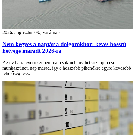
2026. augusztus 09., vasárnap
Nem kegyes a naptár a dolgozókhoz: kevés hosszú
hétvége maradt 2026-ra
Az év hátralévő részében már csak néhány hétköznapra eső
munkaszüneti nap marad, így a hosszabb pihenőkre egyre kevesebb
lehetőség lesz.