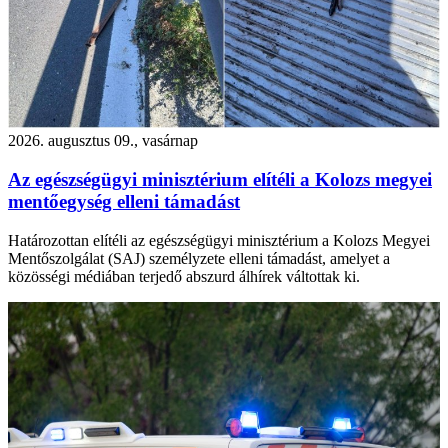
2026. augusztus 09., vasárnap
Az egészségügyi minisztérium elítéli a Kolozs megyei
mentőegység elleni támadást
Határozottan elítéli az egészségügyi minisztérium a Kolozs Megyei
Mentőszolgálat (SAJ) személyzete elleni támadást, amelyet a
közösségi médiában terjedő abszurd álhírek váltottak ki.