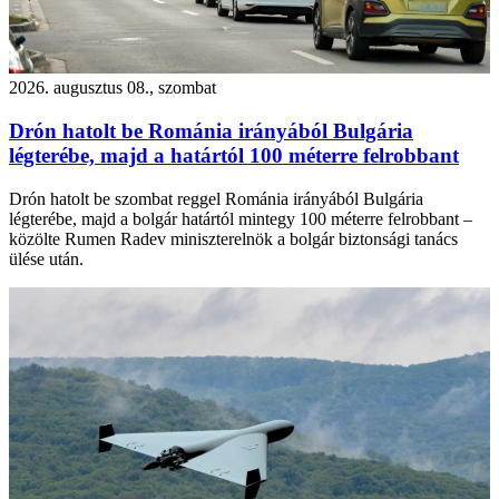
2026. augusztus 08., szombat
Drón hatolt be Románia irányából Bulgária
légterébe, majd a határtól 100 méterre felrobbant
Drón hatolt be szombat reggel Románia irányából Bulgária
légterébe, majd a bolgár határtól mintegy 100 méterre felrobbant –
közölte Rumen Radev miniszterelnök a bolgár biztonsági tanács
ülése után.