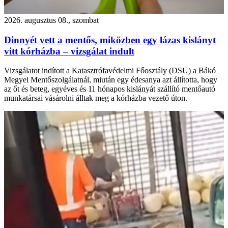
2026. augusztus 08., szombat
Dinnyét vett a mentős, miközben egy lázas kislányt
vitt kórházba – vizsgálat indult
Vizsgálatot indított a Katasztrófavédelmi Főosztály (DSU) a Bákó
Megyei Mentőszolgálatnál, miután egy édesanya azt állította, hogy
az őt és beteg, egyéves és 11 hónapos kislányát szállító mentőautó
munkatársai vásárolni álltak meg a kórházba vezető úton.