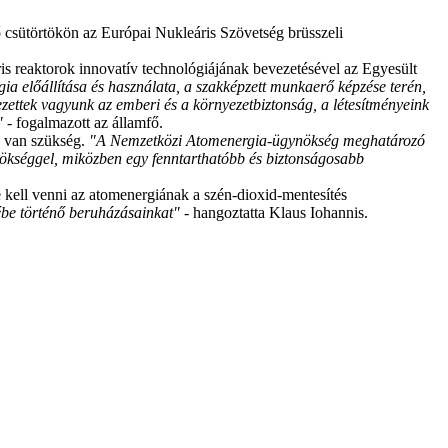
ő csütörtökön az Európai Nukleáris Szövetség brüsszeli
ris reaktorok innovatív technológiájának bevezetésével az Egyesült
ia előállítása és használata, a szakképzett munkaerő képzése terén,
zettek vagyunk az emberi és a környezetbiztonság, a létesítményeink
"
- fogalmazott az államfő.
re van szükség.
"A Nemzetközi Atomenergia-ügynökség meghatározó
nökséggel, miközben egy fenntarthatóbb és biztonságosabb
 kell venni az atomenergiának a szén-dioxid-mentesítés
sébe történő beruházásainkat"
- hangoztatta Klaus Iohannis.