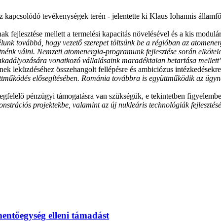
 kapcsolódó tevékenységek terén - jelentette ki Klaus Iohannis államf
 fejlesztése mellett a termelési kapacitás növelésével és a kis modulá
lunk továbbá, hogy vezető szerepet töltsünk be a régióban az atomenerg
nénk válni. Nemzeti atomenergia-programunk fejlesztése során elkötele
gakadályozására vonatkozó vállalásaink maradéktalan betartása mellett
elynek leküzdéséhez összehangolt fellépésre és ambiciózus intézkedések
gyüttműködés elősegítésében. Románia továbbra is együttműködik az ügy
egfelelő pénzügyi támogatásra van szükségük, e tekintetben figyelembe
nstrációs projektekbe, valamint az új nukleáris technológiák fejleszté
mentőegység elleni támadást