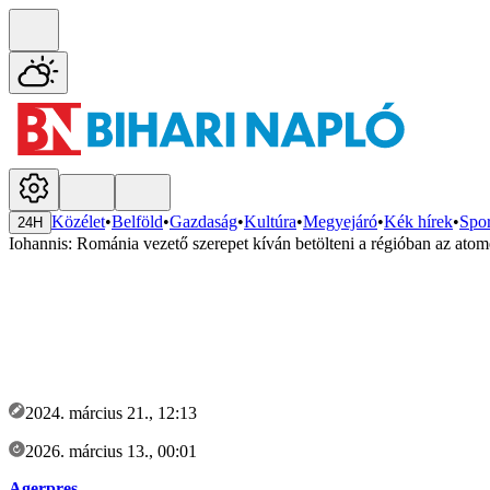
Közélet
•
Belföld
•
Gazdaság
•
Kultúra
•
Megyejáró
•
Kék hírek
•
Spor
24H
Iohannis: Románia vezető szerepet kíván betölteni a régióban az at
2024. március 21., 12:13
2026. március 13., 00:01
Agerpres