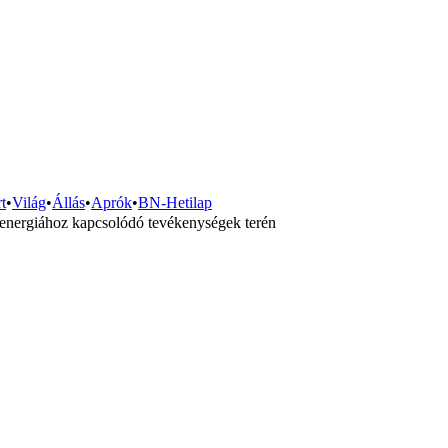
t
•
Világ
•
Állás
•
Aprók
•
BN-Hetilap
omenergiához kapcsolódó tevékenységek terén