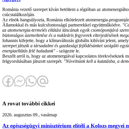
Románia vezető szerepet kíván betölteni a régióban az atomenergiához
csúcstalálkozóján.
Az elnök hangsúlyozta, Románia elkötelezett atomenergia-programjának
Államokkal és más kulcsfontosságú partnerekkel együttműködve.
"Cé
az atomenergia-termelés ellátási láncának egyik csomópontjává szeret
biztonságos üzemeltetése és a nukleáris fegyverek elterjedésének me
Iohannis kifejette, hogy a klímaváltozás globális kihívást jelent, am
szerepet játszik a társadalmi és gazdasági fejlődésünket szolgáló e
energiaellátás felé haladunk"
- szögezte le.
Beszélt arról is, hogy az atomenergiával kapcsolatos törekvéseknek m
felgyorsításában játszott szerepét.
"Növelnünk kell a kutatásba, a demo
A rovat további cikkei
2026. augusztus 09., vasárnap
Az egészségügyi minisztérium elítéli a Kolozs megyei 