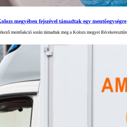
 Kolozs megyében fejszével támadtak egy mentőegységre
rkező mentőakció során támadtak meg a Kolozs megyei Récekeresztúron.