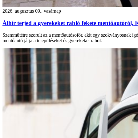
2026. augusztus 09., vasárnap
Álhír terjed a gyerekeket rabló fekete mentőautóról,
Szemműtétre szorult az a mentőautósofőr, akit egy szokványosnak ígé
mentőautó járja a településeket és gyerekeket rabol.