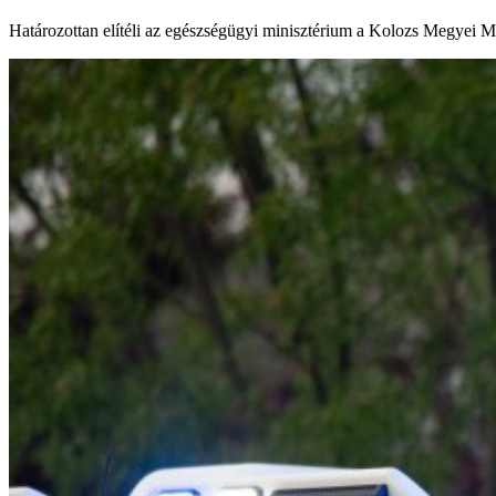
Határozottan elítéli az egészségügyi minisztérium a Kolozs Megyei Me