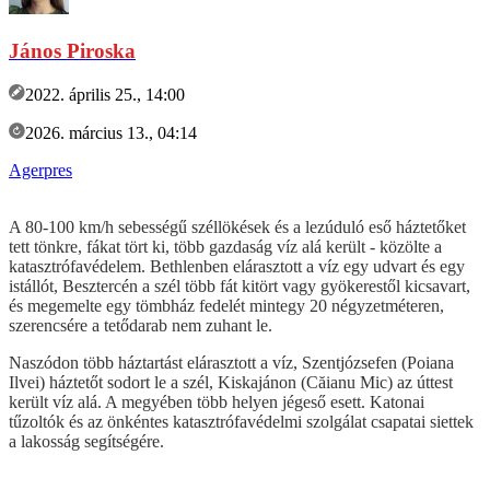
János Piroska
2022. április 25., 14:00
2026. március 13., 04:14
Agerpres
A 80-100 km/h sebességű széllökések és a lezúduló eső háztetőket
tett tönkre, fákat tört ki, több gazdaság víz alá került - közölte a
katasztrófavédelem. Bethlenben elárasztott a víz egy udvart és egy
istállót, Besztercén a szél több fát kitört vagy gyökerestől kicsavart,
és megemelte egy tömbház fedelét mintegy 20 négyzetméteren,
szerencsére a tetődarab nem zuhant le.
Naszódon több háztartást elárasztott a víz, Szentjózsefen (Poiana
Ilvei) háztetőt sodort le a szél, Kiskajánon (Căianu Mic) az úttest
került víz alá. A megyében több helyen jégeső esett. Katonai
tűzoltók és az önkéntes katasztrófavédelmi szolgálat csapatai siettek
a lakosság segítségére.