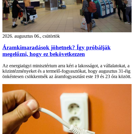
2026. augusztus 06., csütörtök
Áramkimaradások jöhetnek? Így próbálják
megelőzni, hogy ez bekövetkezzen
Az energiaügyi minisztérium arra kéri a lakosságot, a vállalatokat, a
közintézményeket és a termelő-fogyasztókat, hogy augusztus 31-éig
önkéntesen csökkentsék az áramfogyasztást este 19 és 23 óra között.