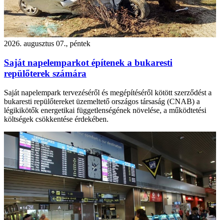
2026. augusztus 07., péntek
Saját napelemparkot építenek a bukaresti
repülőterek számára
Saját napelempark tervezéséről és megépítéséről kötött szerződést a
bukaresti repülőtereket üzemeltető országos társaság (CNAB) a
légikikötők energetikai függetlenségének növelése, a működtetési
költségek csökkentése érdekében.