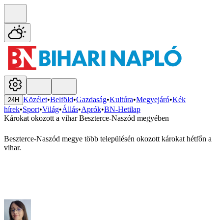
Közélet
•
Belföld
•
Gazdaság
•
Kultúra
•
Megyejáró
•
Kék
24H
hírek
•
Sport
•
Világ
•
Állás
•
Aprók
•
BN-Hetilap
Károkat okozott a vihar Beszterce-Naszód megyében
Beszterce-Naszód megye több településén okozott károkat hétfőn a
vihar.