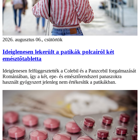
2026. augusztus 06., csütörtök
Ideiglenesen lekerült a patikák polcairól két
emésztőtabletta
Ideiglenesen felfüggesztették a Colebil és a Panzcebil forgalmazását
Romániában, így a két, epe- és emésztőrendszeri panaszokra
használt gyógyszert jelenleg nem értékesítik a patikákban.