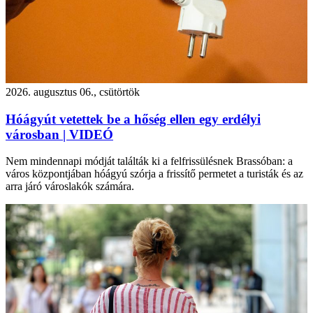
2026. augusztus 06., csütörtök
Hóágyút vetettek be a hőség ellen egy erdélyi
városban | VIDEÓ
Nem mindennapi módját találták ki a felfrissülésnek Brassóban: a
város központjában hóágyú szórja a frissítő permetet a turisták és az
arra járó városlakók számára.