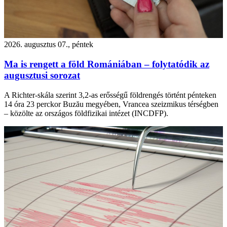
2026. augusztus 07., péntek
Ma is rengett a föld Romániában – folytatódik az
augusztusi sorozat
A Richter-skála szerint 3,2-as erősségű földrengés történt pénteken
14 óra 23 perckor Buzău megyében, Vrancea szeizmikus térségben
– közölte az országos földfizikai intézet (INCDFP).