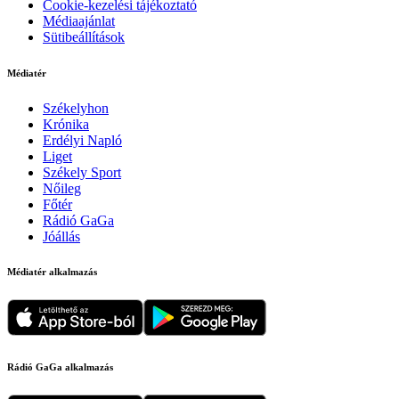
Cookie-kezelési tájékoztató
Médiaajánlat
Sütibeállítások
Médiatér
Székelyhon
Krónika
Erdélyi Napló
Liget
Székely Sport
Nőileg
Főtér
Rádió GaGa
Jóállás
Médiatér alkalmazás
Rádió GaGa alkalmazás