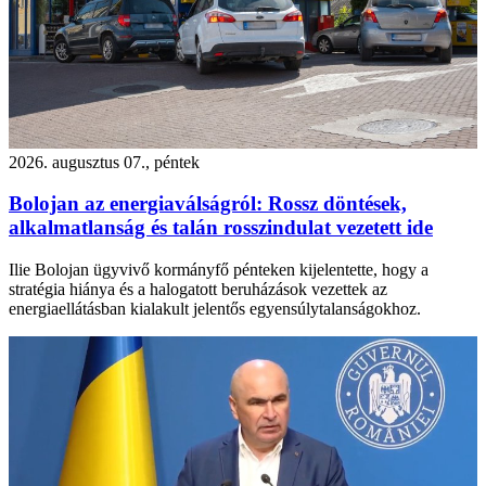
2026. augusztus 07., péntek
Bolojan az energiaválságról: Rossz döntések,
alkalmatlanság és talán rosszindulat vezetett ide
Ilie Bolojan ügyvivő kormányfő pénteken kijelentette, hogy a
stratégia hiánya és a halogatott beruházások vezettek az
energiaellátásban kialakult jelentős egyensúlytalanságokhoz.