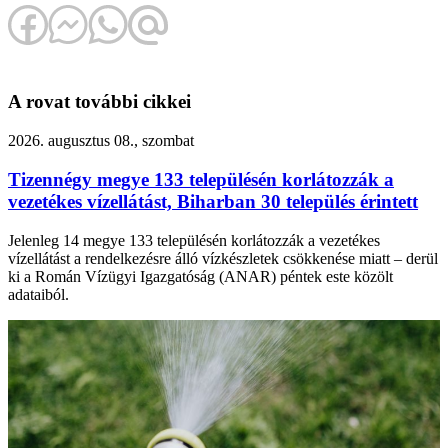
A rovat további cikkei
2026. augusztus 08., szombat
Tizennégy megye 133 településén korlátozzák a
vezetékes vízellátást, Biharban 30 település érintett
Jelenleg 14 megye 133 településén korlátozzák a vezetékes
vízellátást a rendelkezésre álló vízkészletek csökkenése miatt – derül
ki a Román Vízügyi Igazgatóság (ANAR) péntek este közölt
adataiból.