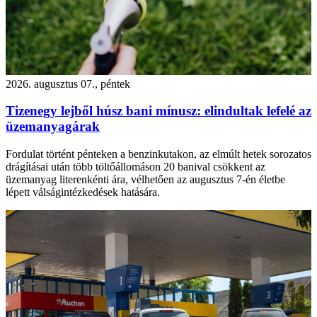
2026. augusztus 07., péntek
Tizenegy lejből húsz bani mínusz: elindultak lefelé az
üzemanyagárak
Fordulat történt pénteken a benzinkutakon, az elmúlt hetek sorozatos
drágításai után több töltőállomáson 20 banival csökkent az
üzemanyag literenkénti ára, vélhetően az augusztus 7-én életbe
lépett válságintézkedések hatására.