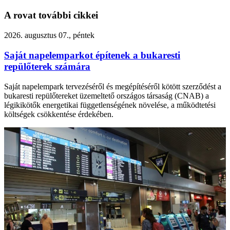
A rovat további cikkei
2026. augusztus 07., péntek
Saját napelemparkot építenek a bukaresti
repülőterek számára
Saját napelempark tervezéséről és megépítéséről kötött szerződést a
bukaresti repülőtereket üzemeltető országos társaság (CNAB) a
légikikötők energetikai függetlenségének növelése, a működtetési
költségek csökkentése érdekében.