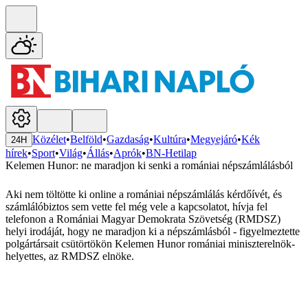
Közélet
•
Belföld
•
Gazdaság
•
Kultúra
•
Megyejáró
•
Kék
24H
hírek
•
Sport
•
Világ
•
Állás
•
Aprók
•
BN-Hetilap
Kelemen Hunor: ne maradjon ki senki a romániai népszámlálásból
Aki nem töltötte ki online a romániai népszámlálás kérdőívét, és
számlálóbiztos sem vette fel még vele a kapcsolatot, hívja fel
telefonon a Romániai Magyar Demokrata Szövetség (RMDSZ)
helyi irodáját, hogy ne maradjon ki a népszámlásból - figyelmeztette
polgártársait csütörtökön Kelemen Hunor romániai miniszterelnök-
helyettes, az RMDSZ elnöke.