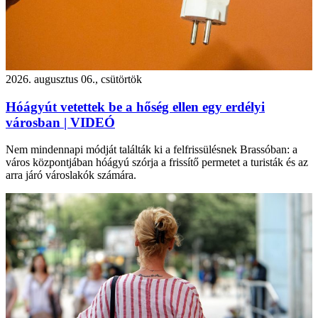
2026. augusztus 06., csütörtök
Hóágyút vetettek be a hőség ellen egy erdélyi
városban | VIDEÓ
Nem mindennapi módját találták ki a felfrissülésnek Brassóban: a
város központjában hóágyú szórja a frissítő permetet a turisták és az
arra járó városlakók számára.