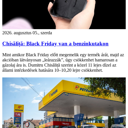
2026. augusztus 05., szerda
Chisăliță: Black Friday van a benzinkutakon
Mint amikor Black Friday előtt megemelik egy termék árát, majd az
akcióban látványosan „leárazzák”, úgy csökkenhet hamarosan a
gázolaj ára is. Dumitru Chisăliță szerint a közel 11 lejes dízel az
állami intézkedések hatására 10–10,20 lejre csökkenhet.