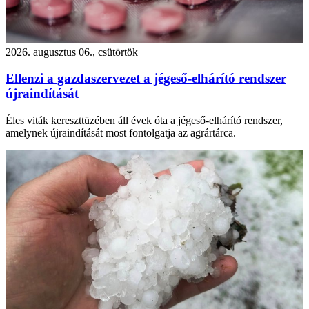
2026. augusztus 06., csütörtök
Ellenzi a gazdaszervezet a jégeső-elhárító rendszer
újraindítását
Éles viták kereszttüzében áll évek óta a jégeső-elhárító rendszer,
amelynek újraindítását most fontolgatja az agrártárca.