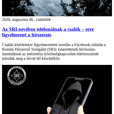
2026. augusztus 06., csütörtök
Az SRI nevében telefonálnak a csalók – erre
figyelmeztet a hírszerzés
Csalási kísérletekre figyelmeztetett szerdán a Facebook-oldalán a
Román Hírszerző Szolgálat (SRI): ismeretlenek hívószám-
hamisítással az intézmény közönségkapcsolati telefonszámát
jelenítik meg a hívott fél készülékén.