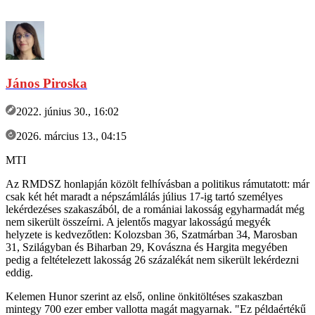
János Piroska
2022. június 30., 16:02
2026. március 13., 04:15
MTI
Az RMDSZ honlapján közölt felhívásban a politikus rámutatott: már
csak két hét maradt a népszámlálás július 17-ig tartó személyes
lekérdezéses szakaszából, de a romániai lakosság egyharmadát még
nem sikerült összeírni. A jelentős magyar lakosságú megyék
helyzete is kedvezőtlen: Kolozsban 36, Szatmárban 34, Marosban
31, Szilágyban és Biharban 29, Kovászna és Hargita megyében
pedig a feltételezett lakosság 26 százalékát nem sikerült lekérdezni
eddig.
Kelemen Hunor szerint az első, online önkitöltéses szakaszban
mintegy 700 ezer ember vallotta magát magyarnak. "Ez példaértékű