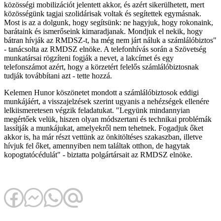
közösségi mobilizációt jelentett akkor, és azért sikerülhetett, mert
közösségünk tagjai szolidárisak voltak és segítettek egymásnak.
Most is az a dolgunk, hogy segítsünk: ne hagyjuk, hogy rokonaink,
barátaink és ismerőseink kimaradjanak. Mondjuk el nekik, hogy
bátran hívják az RMDSZ-t, ha még nem járt náluk a számlálóbiztos"
- tanácsolta az RMDSZ elnöke. A telefonhívás során a Szövetség
munkatársai rögzíteni fogják a nevet, a lakcímet és egy
telefonszámot azért, hogy a körzetért felelős számlálóbiztosnak
tudják továbbítani azt - tette hozzá.
Kelemen Hunor köszönetet mondott a számlálóbiztosok eddigi
munkájáért, a visszajelzések szerint ugyanis a nehézségek ellenére
lelkiismeretesen végzik feladatukat. "Legyünk mindannyian
megértőek velük, hiszen olyan módszertani és technikai problémák
lassítják a munkájukat, amelyekről nem tehetnek. Fogadjuk őket
akkor is, ha már részt vettünk az önkitöltéses szakaszban, illetve
hívjuk fel őket, amennyiben nem találtak otthon, de hagytak
kopogtatócédulát" - biztatta polgártársait az RMDSZ elnöke.