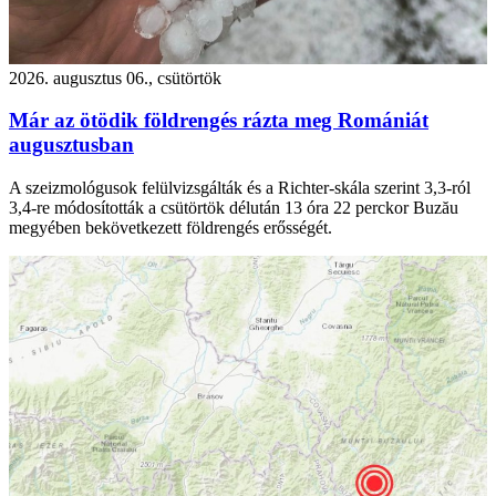
2026. augusztus 06., csütörtök
Már az ötödik földrengés rázta meg Romániát
augusztusban
A szeizmológusok felülvizsgálták és a Richter-skála szerint 3,3-ról
3,4-re módosították a csütörtök délután 13 óra 22 perckor Buzău
megyében bekövetkezett földrengés erősségét.