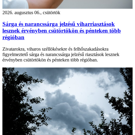
2026. augusztus 06., csütörtök
Sárga és narancssárga jelzésű viharriasztások
lesznek érvényben csütörtökön és pénteken több
régióban
Zivatarokra, viharos széllökésekre és felhőszakadásokra
figyelmeztető sárga és narancssárga jelzésű riasztások lesznek
érvényben csütörtökön és pénteken több régióban.