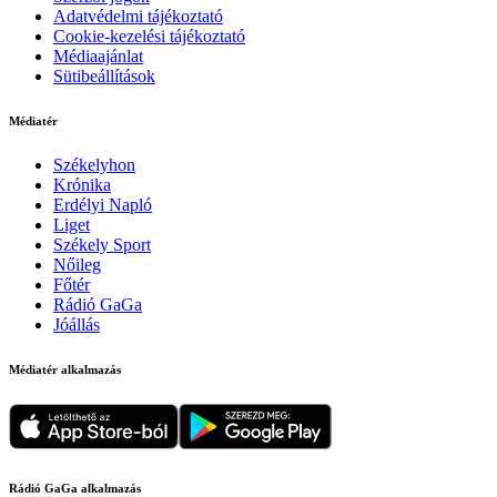
Adatvédelmi tájékoztató
Cookie-kezelési tájékoztató
Médiaajánlat
Sütibeállítások
Médiatér
Székelyhon
Krónika
Erdélyi Napló
Liget
Székely Sport
Nőileg
Főtér
Rádió GaGa
Jóállás
Médiatér alkalmazás
Rádió GaGa alkalmazás