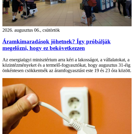
2026. augusztus 06., csütörtök
Áramkimaradások jöhetnek? Így próbálják
megelőzni, hogy ez bekövetkezzen
Az energiaügyi minisztérium arra kéri a lakosságot, a vállalatokat, a
közintézményeket és a termelő-fogyasztókat, hogy augusztus 31-éig
önkéntesen csökkentsék az áramfogyasztást este 19 és 23 óra között.