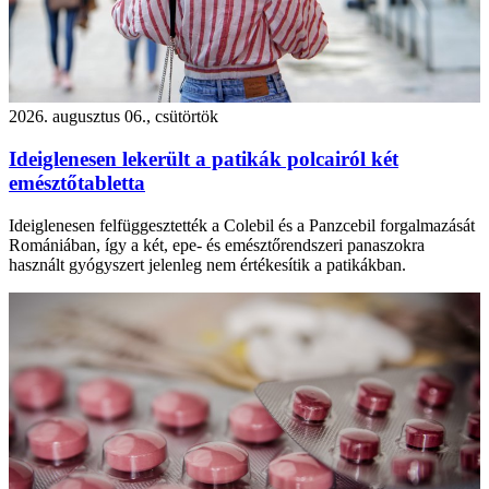
2026. augusztus 06., csütörtök
Ideiglenesen lekerült a patikák polcairól két
emésztőtabletta
Ideiglenesen felfüggesztették a Colebil és a Panzcebil forgalmazását
Romániában, így a két, epe- és emésztőrendszeri panaszokra
használt gyógyszert jelenleg nem értékesítik a patikákban.