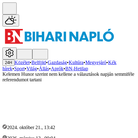
Közélet
•
Belföld
•
Gazdaság
•
Kultúra
•
Megyejáró
•
Kék
24H
hírek
•
Sport
•
Világ
•
Állás
•
Aprók
•
BN-Hetilap
Kelemen Hunor szerint nem kellene a választások napján semmiféle
referendumot tartani
2024. október 21., 13:42