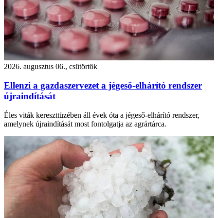
2026. augusztus 06., csütörtök
Ellenzi a gazdaszervezet a jégeső-elhárító rendszer
újraindítását
Éles viták kereszttüzében áll évek óta a jégeső-elhárító rendszer,
amelynek újraindítását most fontolgatja az agrártárca.