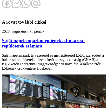
A rovat további cikkei
2026. augusztus 07., péntek
Saját napelemparkot építenek a bukaresti
repülőterek számára
Saját napelempark tervezéséről és megépítéséről kötött szerződést a
bukaresti repülőtereket üzemeltető országos társaság (CNAB) a
légikikötők energetikai függetlenségének növelése, a működtetési
költségek csökkentése érdekében.