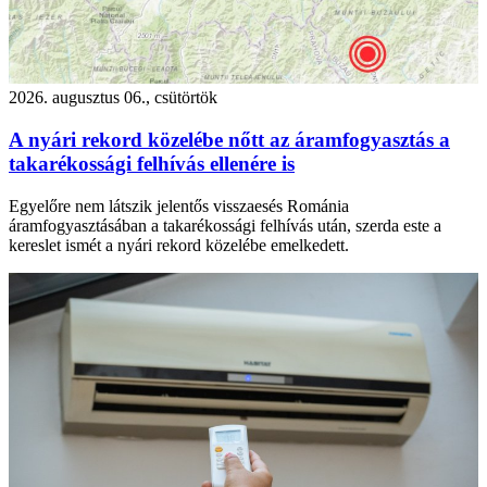
2026. augusztus 06., csütörtök
A nyári rekord közelébe nőtt az áramfogyasztás a
takarékossági felhívás ellenére is
Egyelőre nem látszik jelentős visszaesés Románia
áramfogyasztásában a takarékossági felhívás után, szerda este a
kereslet ismét a nyári rekord közelébe emelkedett.