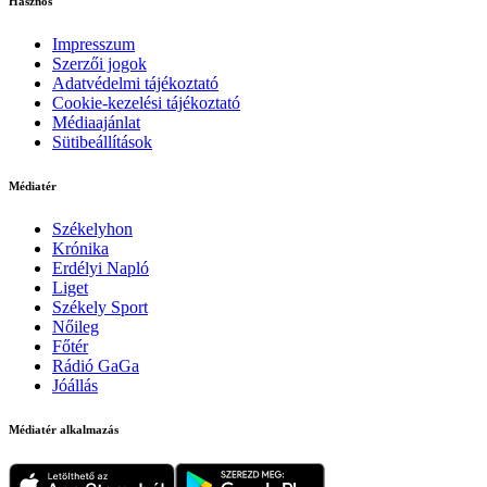
Hasznos
Impresszum
Szerzői jogok
Adatvédelmi tájékoztató
Cookie-kezelési tájékoztató
Médiaajánlat
Sütibeállítások
Médiatér
Székelyhon
Krónika
Erdélyi Napló
Liget
Székely Sport
Nőileg
Főtér
Rádió GaGa
Jóállás
Médiatér alkalmazás