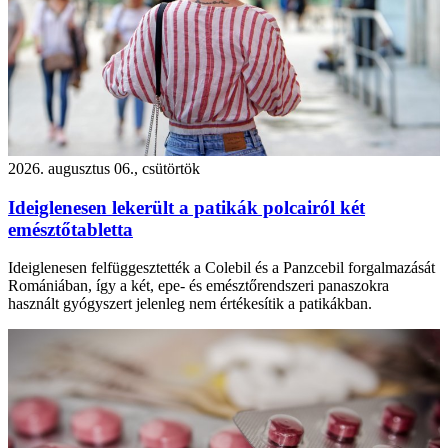
2026. augusztus 06., csütörtök
Ideiglenesen lekerült a patikák polcairól két
emésztőtabletta
Ideiglenesen felfüggesztették a Colebil és a Panzcebil forgalmazását
Romániában, így a két, epe- és emésztőrendszeri panaszokra
használt gyógyszert jelenleg nem értékesítik a patikákban.