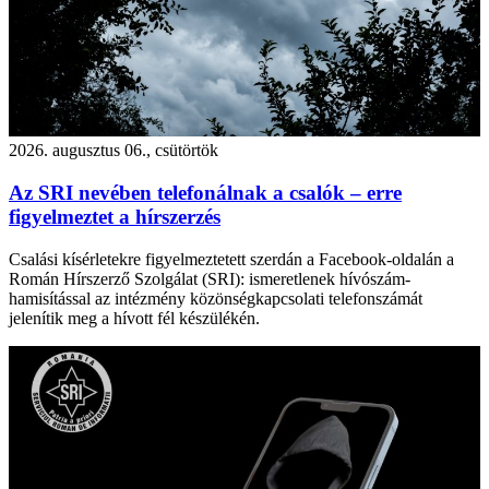
2026. augusztus 06., csütörtök
Az SRI nevében telefonálnak a csalók – erre
figyelmeztet a hírszerzés
Csalási kísérletekre figyelmeztetett szerdán a Facebook-oldalán a
Román Hírszerző Szolgálat (SRI): ismeretlenek hívószám-
hamisítással az intézmény közönségkapcsolati telefonszámát
jelenítik meg a hívott fél készülékén.