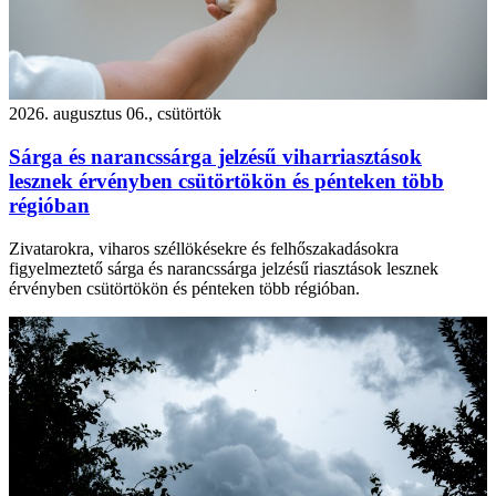
2026. augusztus 06., csütörtök
Sárga és narancssárga jelzésű viharriasztások
lesznek érvényben csütörtökön és pénteken több
régióban
Zivatarokra, viharos széllökésekre és felhőszakadásokra
figyelmeztető sárga és narancssárga jelzésű riasztások lesznek
érvényben csütörtökön és pénteken több régióban.