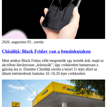
2026. augusztus 05., szerda
Chisăliță: Black Friday van a benzinkutakon
Mint amikor Black Friday előtt megemelik egy termék árát, majd az
akcióban látványosan „leárazzák”, úgy csökkenhet hamarosan a
gázolaj ára is. Dumitru Chisăliță szerint a közel 11 lejes dízel az
állami intézkedések hatására 10–10,20 lejre csökkenhet.