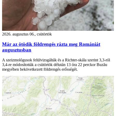
2026. augusztus 06., csütörtök
Már az ötödik földrengés rázta meg Romániát
augusztusban
A szeizmológusok felülvizsgálták és a Richter-skála szerint 3,3-ról
3,4-re módosították a csütörtök délután 13 óra 22 perckor Buzău
megyében bekövetkezett földrengés erősségét.