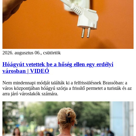
2026. augusztus 06., csütörtök
Hóágyút vetettek be a hőség ellen egy erdélyi
városban | VIDEÓ
Nem mindennapi módját találták ki a felfrissülésnek Brassóban: a
város központjában hóágyú szórja a frissítő permetet a turisták és az
arra járó városlakók számára.