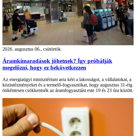
2026. augusztus 06., csütörtök
Áramkimaradások jöhetnek? Így próbálják
megelőzni, hogy ez bekövetkezzen
Az energiaügyi minisztérium arra kéri a lakosságot, a vállalatokat, a
közintézményeket és a termelő-fogyasztókat, hogy augusztus 31-éig
önkéntesen csökkentsék az áramfogyasztást este 19 és 23 óra között.