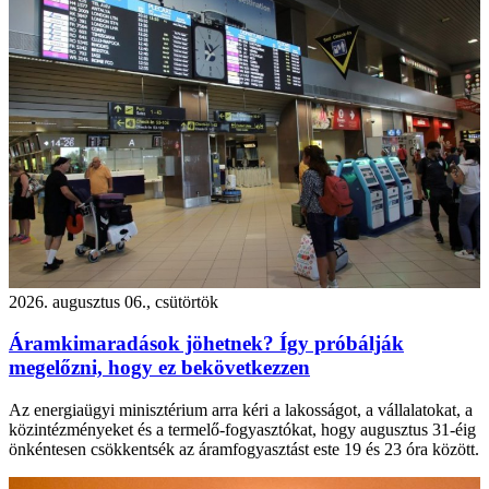
2026. augusztus 06., csütörtök
Áramkimaradások jöhetnek? Így próbálják
megelőzni, hogy ez bekövetkezzen
Az energiaügyi minisztérium arra kéri a lakosságot, a vállalatokat, a
közintézményeket és a termelő-fogyasztókat, hogy augusztus 31-éig
önkéntesen csökkentsék az áramfogyasztást este 19 és 23 óra között.