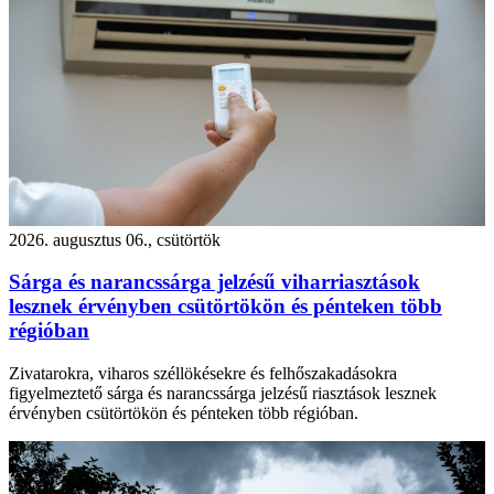
2026. augusztus 06., csütörtök
Sárga és narancssárga jelzésű viharriasztások
lesznek érvényben csütörtökön és pénteken több
régióban
Zivatarokra, viharos széllökésekre és felhőszakadásokra
figyelmeztető sárga és narancssárga jelzésű riasztások lesznek
érvényben csütörtökön és pénteken több régióban.