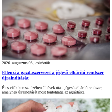
2026. augusztus 06., csütörtök
Ellenzi a gazdaszervezet a jégeső-elhárító rendszer
újraindítását
Éles viták kereszttüzében áll évek óta a jégeső-elhárító rendszer,
amelynek újraindítását most fontolgatja az agrártárca.