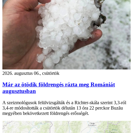
2026. augusztus 06., csütörtök
Már az ötödik földrengés rázta meg Romániát
augusztusban
A szeizmológusok felülvizsgálták és a Richter-skála szerint 3,3-ról
3,4-re módosították a csütörtök délután 13 óra 22 perckor Buzău
megyében bekövetkezett földrengés erősségét.