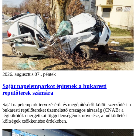
2026. augusztus 07., péntek
Saját napelemparkot építenek a bukaresti
repülőterek számára
Saját napelempark tervezéséről és megépítéséről kötött szerződést a
bukaresti repülőtereket üzemeltető országos társaság (CNAB) a
légikikötők energetikai függetlenségének növelése, a működtetési
költségek csökkentése érdekében.