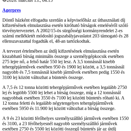
2026. március 13., 04:15
Agerpres
Döntő házként elfogadta szerdán a képviselőház az úthasználati díj
kifizetésének elmulasztása esetén kiróható bírságok emeléséről szóló
törvénytervezetet. A 2002/15-ös sürgősségi kormányrendelet 2-es
számú mellékletét módosító jogszabályjavaslatot 203 támogató és 28
ellenszavazattal fogadták el, 48-an tartózkodtak.
A tervezet értelmében az útdíj kifizetésének elmulasztása esetén
kiszabható bírság minimális összege a személygépkocsik esetében
275 lejre nő, a felső határ 550 lej lesz. A 3,5 tonnásnál kisebb
tehergépjárművek esetében 950 és 1900 lej között, a 3,5 tonnásnál
nagyobb és 7,5 tonnásnál kisebb járművek esetében pedig 1550 és
3100 lej között változhat a büntetés összege.
A 7,5 és 12 tonna közötti tehergépjárművek esetében legalább 2750
lej és legtöbb 5500 lej lehet a bírság összege, míg a 12 tonnásnál
nagyobbak esetében 3550 és 7100 lej közötti büntetés róható ki. A
12 tonna feletti és legalább négytengelyes tehergépjárművek
esetében 5950 és 11.900 lej között változhat a bírság összege.
A 9 és 23 közötti férőhelyes személyszállító járművek esetében 1550
és 3100, a 23 férőhelyesnél nagyobb személyszállító járművek
esetében 2750 és 5500 lej közötti összegű büntetés jár az útdíj