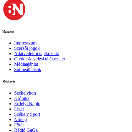
Hasznos
Impresszum
Szerzői jogok
Adatvédelmi tájékoztató
Cookie-kezelési tájékoztató
Médiaajánlat
Sütibeállítások
Médiatér
Székelyhon
Krónika
Erdélyi Napló
Liget
Székely Sport
Nőileg
Főtér
Rádió GaGa