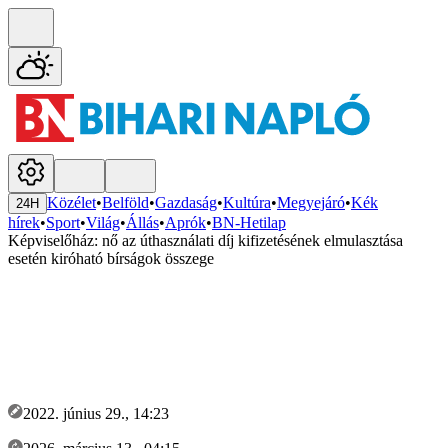
Közélet
•
Belföld
•
Gazdaság
•
Kultúra
•
Megyejáró
•
Kék
24H
hírek
•
Sport
•
Világ
•
Állás
•
Aprók
•
BN-Hetilap
Képviselőház: nő az úthasználati díj kifizetésének elmulasztása
esetén kiróható bírságok összege
2022. június 29., 14:23