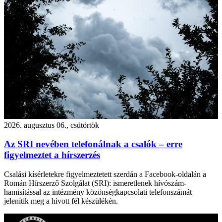
2026. augusztus 06., csütörtök
Az SRI nevében telefonálnak a csalók – erre
figyelmeztet a hírszerzés
Csalási kísérletekre figyelmeztetett szerdán a Facebook-oldalán a
Román Hírszerző Szolgálat (SRI): ismeretlenek hívószám-
hamisítással az intézmény közönségkapcsolati telefonszámát
jelenítik meg a hívott fél készülékén.