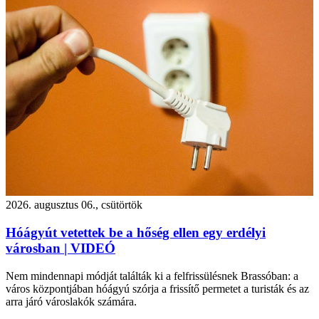
2026. augusztus 06., csütörtök
Hóágyút vetettek be a hőség ellen egy erdélyi
városban | VIDEÓ
Nem mindennapi módját találták ki a felfrissülésnek Brassóban: a
város központjában hóágyú szórja a frissítő permetet a turisták és az
arra járó városlakók számára.