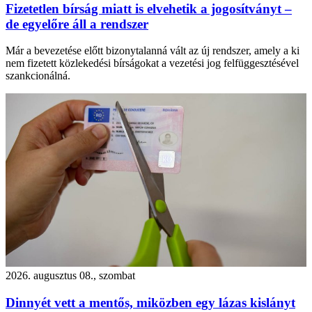
Fizetetlen bírság miatt is elvehetik a jogosítványt –
de egyelőre áll a rendszer
Már a bevezetése előtt bizonytalanná vált az új rendszer, amely a ki
nem fizetett közlekedési bírságokat a vezetési jog felfüggesztésével
szankcionálná.
2026. augusztus 08., szombat
Dinnyét vett a mentős, miközben egy lázas kislányt