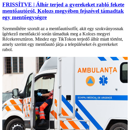
FRISSÍTVE | Álhír terjed a gyerekeket rabló fekete
mentőautóról, Kolozs megyében fejszével támadtak
egy mentőegységre
Szemműtétre szorult az a mentőautósofőr, akit egy szokványosnak
ígérkező mentőakció során támadtak meg a Kolozs megyei
Récekeresztúron. Mindez egy TikTokon terjedő álhír miatt történt,
amely szerint egy mentőautó járja a településeket és gyerekeket
rabol.