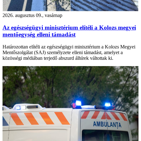
2026. augusztus 09., vasárnap
Az egészségügyi minisztérium elítéli a Kolozs megyei
mentőegység elleni támadást
Határozottan elítéli az egészségügyi minisztérium a Kolozs Megyei
Mentőszolgálat (SAJ) személyzete elleni támadást, amelyet a
közösségi médiában terjedő abszurd álhírek váltottak ki.