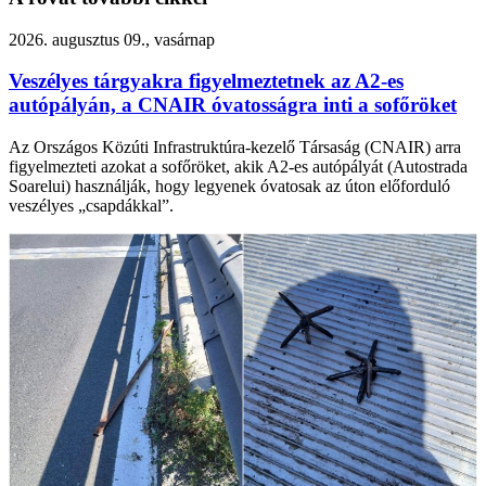
2026. augusztus 09., vasárnap
Veszélyes tárgyakra figyelmeztetnek az A2-es
autópályán, a CNAIR óvatosságra inti a sofőröket
Az Országos Közúti Infrastruktúra-kezelő Társaság (CNAIR) arra
figyelmezteti azokat a sofőröket, akik A2-es autópályát (Autostrada
Soarelui) használják, hogy legyenek óvatosak az úton előforduló
veszélyes „csapdákkal”.