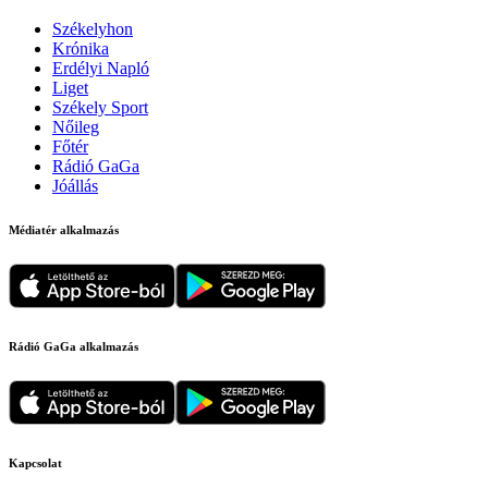
Székelyhon
Krónika
Erdélyi Napló
Liget
Székely Sport
Nőileg
Főtér
Rádió GaGa
Jóállás
Médiatér alkalmazás
Rádió GaGa alkalmazás
Kapcsolat