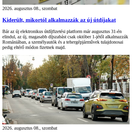
2026. augusztus 08., szombat
Kiderült, mikortól alkalmazzák az új útdíjakat
Bár az új elektronikus útdíjfizetési platform már augusztus 31-én
elindul, az új, magasabb díjszabást csak október 1-jétől alkalmazzák
Romániában, a személyautók és a tehergépjárművek tulajdonosai
pedig eltérő módon fizetnek majd.
2026. augusztus 08., szombat