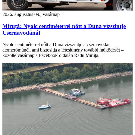
2026. augusztus 09., vasárnap
Miruță: Nyolc centiméterrel nőtt a Duna vízszintje
Csernavodánál
Nyolc centiméterrel nőtt a Duna vízszintje a csernavodai
atomerőműnél, ami biztosítja a létesítmény további működését –
közölte vasárnap a Facebook-oldalán Radu Miruță.