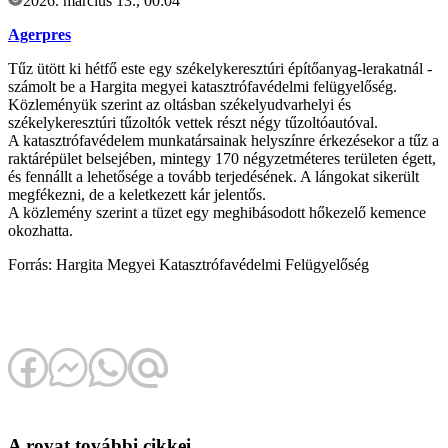
2026. március 13., 00:04
Agerpres
Tűz ütött ki hétfő este egy székelykeresztúri építőanyag-lerakatnál -
számolt be a Hargita megyei katasztrófavédelmi felügyelőség.
Közleményük szerint az oltásban székelyudvarhelyi és
székelykeresztúri tűzoltók vettek részt négy tűzoltóautóval.
A katasztrófavédelem munkatársainak helyszínre érkezésekor a tűz a
raktárépület belsejében, mintegy 170 négyzetméteres területen égett,
és fennállt a lehetősége a tovább terjedésének. A lángokat sikerült
megfékezni, de a keletkezett kár jelentős.
A közlemény szerint a tüzet egy meghibásodott hőkezelő kemence
okozhatta.
Forrás: Hargita Megyei Katasztrófavédelmi Felügyelőség
A rovat további cikkei