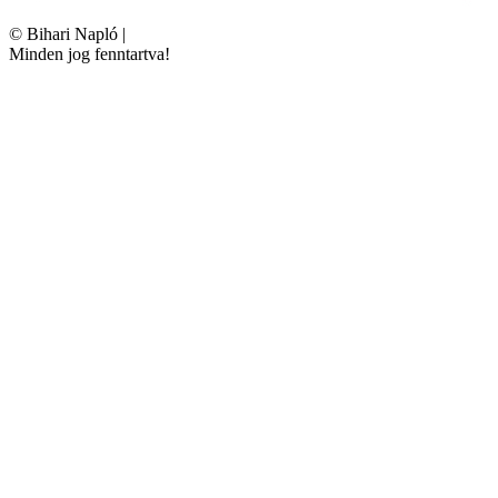
©
Bihari Napló
|
Minden jog fenntartva!