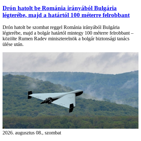
Drón hatolt be Románia irányából Bulgária
légterébe, majd a határtól 100 méterre felrobbant
Drón hatolt be szombat reggel Románia irányából Bulgária
légterébe, majd a bolgár határtól mintegy 100 méterre felrobbant –
közölte Rumen Radev miniszterelnök a bolgár biztonsági tanács
ülése után.
2026. augusztus 08., szombat