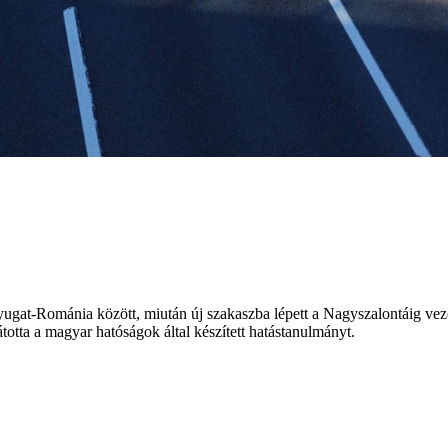
yugat-Románia között, miután új szakaszba lépett a Nagyszalontáig ve
otta a magyar hatóságok által készített hatástanulmányt.