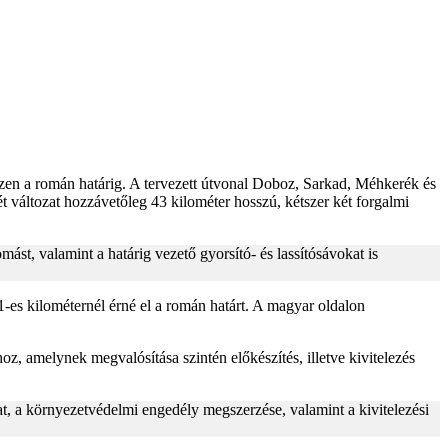
zen a román határig. A tervezett útvonal Doboz, Sarkad, Méhkerék és
 változat hozzávetőleg 43 kilométer hosszú, kétszer két forgalmi
st, valamint a határig vezető gyorsító- és lassítósávokat is
es kilométernél érné el a román határt. A magyar oldalon
, amelynek megvalósítása szintén előkészítés, illetve kivitelezés
at, a környezetvédelmi engedély megszerzése, valamint a kivitelezési