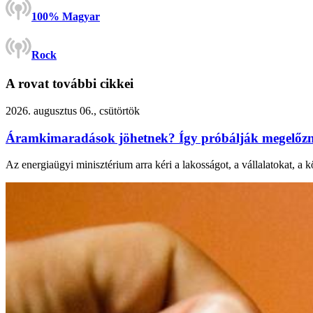
100% Magyar
Rock
A rovat további cikkei
2026. augusztus 06., csütörtök
Áramkimaradások jöhetnek? Így próbálják megelőzni
Az energiaügyi minisztérium arra kéri a lakosságot, a vállalatokat, a