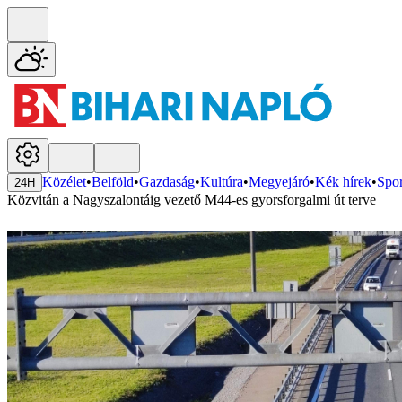
Közélet
•
Belföld
•
Gazdaság
•
Kultúra
•
Megyejáró
•
Kék hírek
•
Spor
24H
Közvitán a Nagyszalontáig vezető M44-es gyorsforgalmi út terve