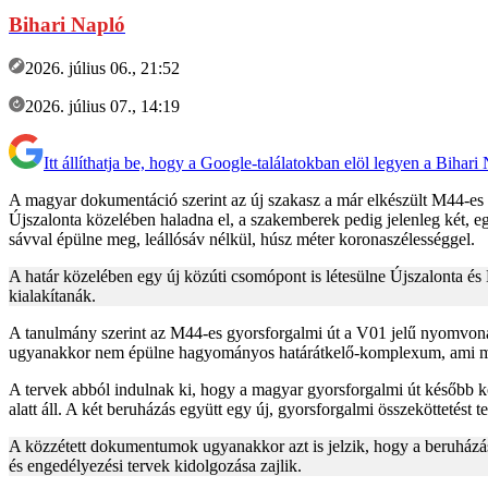
Bihari Napló
2026. július 06., 21:52
2026. július 07., 14:19
Itt állíthatja be, hogy a Google-találatokban elöl legyen a Bihari
A magyar dokumentáció szerint az új szakasz a már elkészült M44-es 
Újszalonta közelében haladna el, a szakemberek pedig jelenleg két, e
sávval épülne meg, leállósáv nélkül, húsz méter koronaszélességgel.
A határ közelében egy új közúti csomópont is létesülne Újszalonta és 
kialakítanák.
A tanulmány szerint az M44-es gyorsforgalmi út a V01 jelű nyomvonal
ugyanakkor nem épülne hagyományos határátkelő-komplexum, ami meg
A tervek abból indulnak ki, hogy a magyar gyorsforgalmi út később k
alatt áll. A két beruházás együtt egy új, gyorsforgalmi összekötteté
A közzétett dokumentumok ugyanakkor azt is jelzik, hogy a beruházás 
és engedélyezési tervek kidolgozása zajlik.