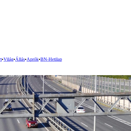
t
•
Világ
•
Állás
•
Aprók
•
BN-Hetilap