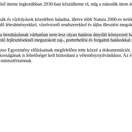
 első üteme legkorábban 2030-ban készülhetne el, míg a második ütem á
nák és vízfolyások közelében haladna, illetve több Natura 2000-es terüle
 létesítményekkel, vízelvezető rendszerekkel és tájba illesztési megol
 a beruházásnak várhatóan nem lesz olyan határon átnyúló környezeti 
ló fejlesztéseknél megszokott zaj-, porterhelési és forgalmi hatásokkal
oo Egyezmény előírásainak megfelelően tette közzé a dokumentációt. 
kosságának is lehetőséget kell biztosítani a véleménynyilvánításra. A
a minisztériumnak.