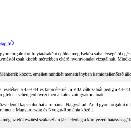
 Napló!
gyorsforgalmi út folytatásaként épülne meg Békéscsaba térségétől egés
gymástól csak kisebb mértékben eltérő nyomvonalat vizsgálnak. Mindkét
Méhkerék között, emellett mindkét menetirányban kamionellenőrző állomá
 esetében a 43+044-es kilométernél, a V02 változatnál pedig a 43+431-
felel a schengeni övezetben alkalmazott gyakorlatnak.
özvetlenül kapcsolódhat a romániai Nagyvárad–Arad gyorsforgalmi úthoz
st teremtene Magyarország és Nyugat-Románia között.
még az előkészítési szakaszban jár. Jelenleg a környezeti hatásvizsgál