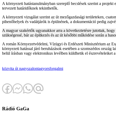
A környezeti hatástanulmányban szereplő becslések szerint a projekt
tervezett határidőknek tekinthetők.
A környezeti vizsgálat szerint az út mezőgazdasági területeken, csator
pihenőhelyek és vadátjárók is épülnének, a dokumentáció pedig zajvédő
A magyar szakértők ugyanakkor arra a következtetésre jutottak, hogy
szükségessé, bár az építkezés és az út későbbi működése során a hason
A román Környezetvédelmi, Vízügyi és Erdészeti Minisztérium az Esp
környezeti hatással járó beruházások esetében a szomszédos ország la
belül írásban vagy elektronikus levélben küldhetik el észrevételeiket 
közvita
út
nagyszalonta
gyorsforgalmi
Rádió GaGa