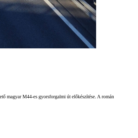
zető magyar M44-es gyorsforgalmi út előkészítése. A román