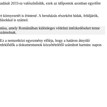
tadását 2033-ra valószínűsítik, ezek az időpontok azonban egyelőre
t környezetét is érintené. A beruházás részeként hidak, felüljárók,
dásokkal is számol.
hatása, amely Romániában különleges védelmi intézkedéseket tenne
 számolnak.
Ez a nemzetközi egyezmény előírja, hogy a határon átnyúló
z érdeklődők a dokumentumok közzétételétől számított harminc napon