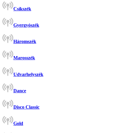
Csíkszék
Gyergyószék
Háromszék
Marosszék
Udvarhelyszék
Dance
Disco Classic
Gold