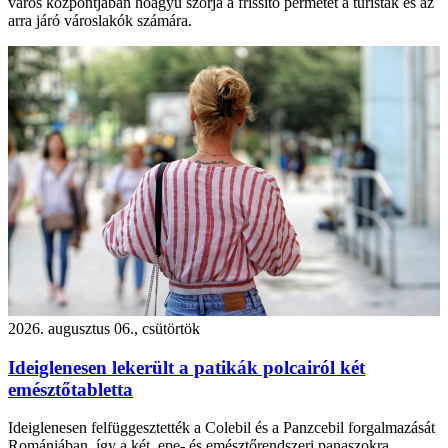
város központjában hóágyú szórja a frissítő permetet a turisták és az
arra járó városlakók számára.
2026. augusztus 06., csütörtök
Ideiglenesen lekerült a patikák polcairól két
emésztőtabletta
Ideiglenesen felfüggesztették a Colebil és a Panzcebil forgalmazását
Romániában, így a két, epe- és emésztőrendszeri panaszokra