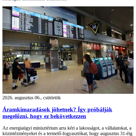
2026. augusztus 06., csütörtök
Áramkimaradások jöhetnek? Így próbálják
megelőzni, hogy ez bekövetkezzen
Az energiaügyi minisztérium arra kéri a lakosságot, a vállalatokat, a
közintézményeket és a termelő-fogyasztókat, hogy augusztus 31-éig