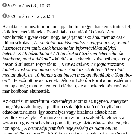
2023. május 08., 10:39
2026. március 12., 23:54
Az oktatási minisztérium honlapját hétfőn reggel hackerek törték fel,
akik üzenetet küldtek a Romániában tanuló diákoknak. Arra
buzdították a gyerekeket, hogy ne járjanak iskolába, mert az csak
időpocsékolás.
„A romániai oktatási rendszer nagyon rossz, semmi
hasznosat nem tanít, csak haszontalan információkat súlykol
belétek. Kit hibáztathatunk? A tanárokat? Szó sem lehet róla, ők
butábbak, mint a diákok”
- küldték a hackerek az üzenetben, amely
hasonló stílusban folytatódik.
„Kedves diákok, ne foglalkozzatok
többet az iskolával, időpocsékolás. Amit az iskolában 10 év alatt
megtanultok, azt 10 hónap alatt ingyen megtanulhatjátok a Youtube-
on”
- fejeződött be az üzenet. Délután 1.30 óra körül a minisztérium
honlapja még mindig nem volt elérhető, de a hackerek közleményét
már korábban eltűntették.
Az oktatási minisztérium közleményt adott ki az ügyben, amelyben
hangsúlyozzák, hogy a platform csak tájékoztató célú nyilvános
adatokat tartalmaz, így személyes vagy bizalmas adatok nem
kerültek veszélybe. A minisztérium szerint a szakértők felmérik a
www.edu.gov.ro sebezhető pontjait, hogy biztonságosabbá tegyék a
honlapot.
„A biztonsági felmérés befejezéséig az oldal offline
üzemmódban marad”
- közölte a szaktárca, amely azt is leszögezi,