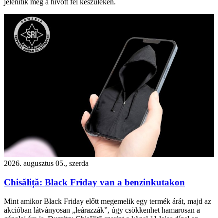
jelenítik meg a hívott fél készülékén.
2026. augusztus 05., szerda
Chisăliță: Black Friday van a benzinkutakon
Mint amikor Black Friday előtt megemelik egy termék árát, majd az
akcióban látványosan „leárazzák”, úgy csökkenhet hamarosan a