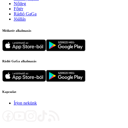
Nőileg
Főtér
Rádió GaGa
Jóállás
Médiatér alkalmazás
Rádió GaGa alkalmazás
Kapcsolat
Írjon nekünk