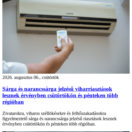
2026. augusztus 06., csütörtök
Sárga és narancssárga jelzésű viharriasztások
lesznek érvényben csütörtökön és pénteken több
régióban
Zivatarokra, viharos széllökésekre és felhőszakadásokra
figyelmeztető sárga és narancssárga jelzésű riasztások lesznek
érvényben csütörtökön és pénteken több régióban.