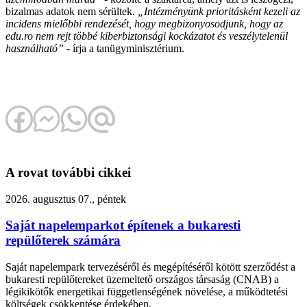
bizalmas adatok nem sérültek.
„Intézményünk prioritásként kezeli az
incidens mielőbbi rendezését, hogy megbizonyosodjunk, hogy az
edu.ro nem rejt többé kiberbiztonsági kockázatot és veszélytelenül
használható”
- írja a tanügyminisztérium.
A rovat további cikkei
2026. augusztus 07., péntek
Saját napelemparkot építenek a bukaresti
repülőterek számára
Saját napelempark tervezéséről és megépítéséről kötött szerződést a
bukaresti repülőtereket üzemeltető országos társaság (CNAB) a
légikikötők energetikai függetlenségének növelése, a működtetési
költségek csökkentése érdekében.