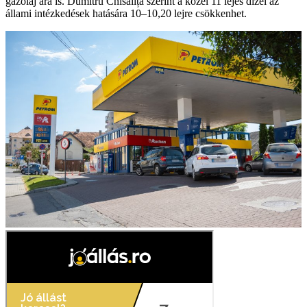
gázolaj ára is. Dumitru Chisăliță szerint a közel 11 lejes dízel az
állami intézkedések hatására 10–10,20 lejre csökkenhet.