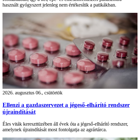
használt gyógyszert jelenleg nem értékesítik a patikákban.
2026. augusztus 06., csütörtök
Ellenzi a gazdaszervezet a jégeső-elhárító rendszer
újraindítását
Éles viták kereszttüzében áll évek óta a jégeső-elhárító rendszer,
amelynek újraindítását most fontolgatja az agrártárca.