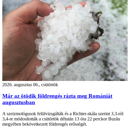
2026. augusztus 06., csütörtök
Már az ötödik földrengés rázta meg Romániát
augusztusban
A szeizmológusok felülvizsgálták és a Richter-skála szerint 3,3-ról
3,4-re módosították a csütörtök délután 13 óra 22 perckor Buzău
megyében bekövetkezett földrengés erősségét.