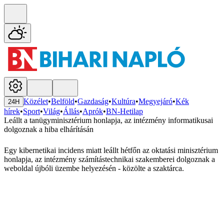
Közélet
•
Belföld
•
Gazdaság
•
Kultúra
•
Megyejáró
•
Kék
24H
hírek
•
Sport
•
Világ
•
Állás
•
Aprók
•
BN-Hetilap
Leállt a tanügyminisztérium honlapja, az intézmény informatikusai
dolgoznak a hiba elhárításán
Egy kibernetikai incidens miatt leállt hétfőn az oktatási minisztérium
honlapja, az intézmény számítástechnikai szakemberei dolgoznak a
weboldal újbóli üzembe helyezésén - közölte a szaktárca.