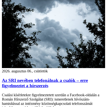
2026. augusztus 06., csütörtök
Az SRI nevében telefonálnak a csalók – erre
figyelmeztet a hírszerzés
Csalási kísérletekre figyelmeztetett szerdán a Facebook-oldalán a
Román Hírszerző Szolgálat (SRI): ismeretlenek hívószám-
hamisítással az intézmény közönségkapcsolati telefonszámát