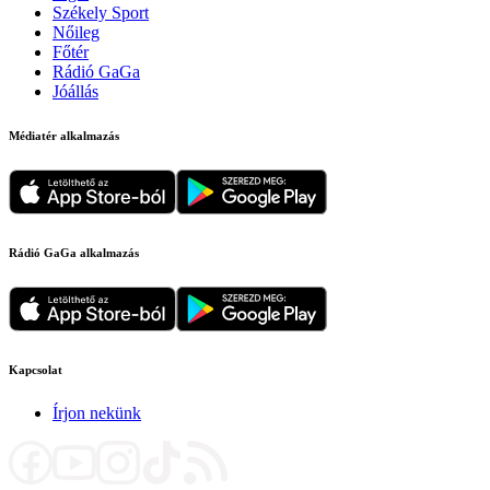
Székely Sport
Nőileg
Főtér
Rádió GaGa
Jóállás
Médiatér alkalmazás
Rádió GaGa alkalmazás
Kapcsolat
Írjon nekünk