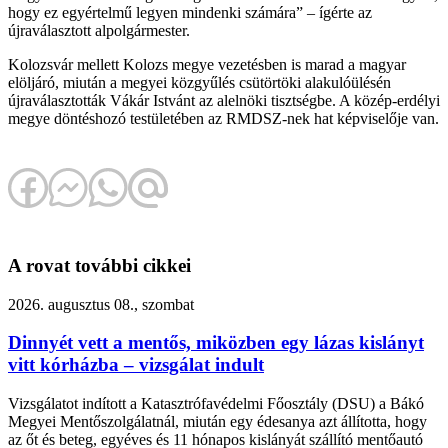
hogy ez egyértelmű legyen mindenki számára” – ígérte az
újraválasztott alpolgármester.
Kolozsvár mellett Kolozs megye vezetésben is marad a magyar
elöljáró, miután a megyei közgyűlés csütörtöki alakulóülésén
újraválasztották Vákár Istvánt az alelnöki tisztségbe. A közép-erdélyi
megye döntéshozó testületében az RMDSZ-nek hat képviselője van.
A rovat további cikkei
2026. augusztus 08., szombat
Dinnyét vett a mentős, miközben egy lázas kislányt
vitt kórházba – vizsgálat indult
Vizsgálatot indított a Katasztrófavédelmi Főosztály (DSU) a Bákó
Megyei Mentőszolgálatnál, miután egy édesanya azt állította, hogy
az őt és beteg, egyéves és 11 hónapos kislányát szállító mentőautó