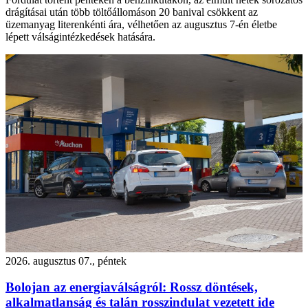
drágításai után több töltőállomáson 20 banival csökkent az
üzemanyag literenkénti ára, vélhetően az augusztus 7-én életbe
lépett válságintézkedések hatására.
2026. augusztus 07., péntek
Bolojan az energiaválságról: Rossz döntések,
alkalmatlanság és talán rosszindulat vezetett ide