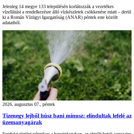
Jelenleg 14 megye 133 településén korlátozzák a vezetékes
vízellátást a rendelkezésre álló vízkészletek csökkenése miatt – derül
ki a Román Vízügyi Igazgatóság (ANAR) péntek este közölt
adataiból.
2026. augusztus 07., péntek
Tizenegy lejből húsz bani mínusz: elindultak lefelé az
üzemanyagárak
Fordulat történt pénteken a benzinkutakon, az elmúlt hetek sorozatos