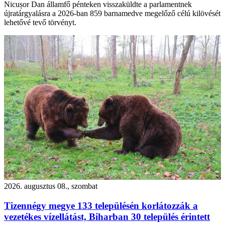
Nicușor Dan államfő pénteken visszaküldte a parlamentnek
újratárgyalásra a 2026-ban 859 barnamedve megelőző célú kilövését
lehetővé tevő törvényt.
2026. augusztus 08., szombat
Tizennégy megye 133 településén korlátozzák a
vezetékes vízellátást, Biharban 30 település érintett