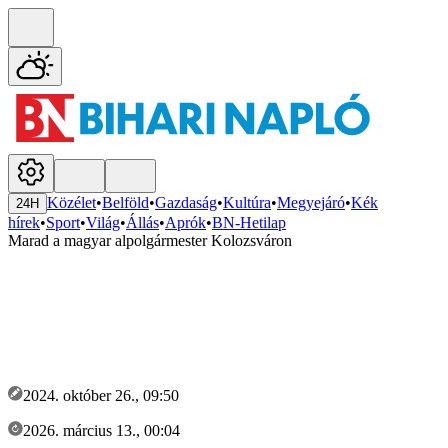
Közélet
•
Belföld
•
Gazdaság
•
Kultúra
•
Megyejáró
•
Kék
24H
hírek
•
Sport
•
Világ
•
Állás
•
Aprók
•
BN-Hetilap
Marad a magyar alpolgármester Kolozsváron
2024. október 26., 09:50
2026. március 13., 00:04