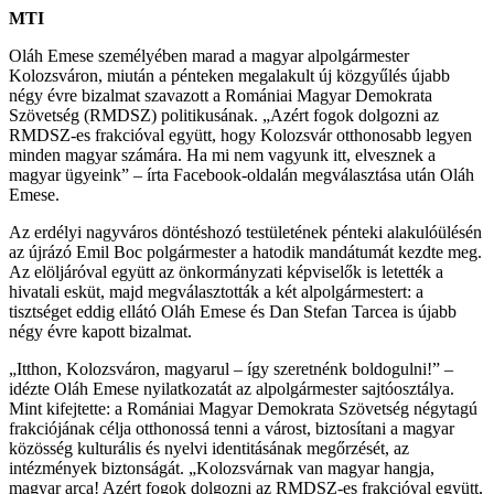
MTI
Oláh Emese személyében marad a magyar alpolgármester
Kolozsváron, miután a pénteken megalakult új közgyűlés újabb
négy évre bizalmat szavazott a Romániai Magyar Demokrata
Szövetség (RMDSZ) politikusának. „Azért fogok dolgozni az
RMDSZ-es frakcióval együtt, hogy Kolozsvár otthonosabb legyen
minden magyar számára. Ha mi nem vagyunk itt, elvesznek a
magyar ügyeink” – írta Facebook-oldalán megválasztása után Oláh
Emese.
Az erdélyi nagyváros döntéshozó testületének pénteki alakulóülésén
az újrázó Emil Boc polgármester a hatodik mandátumát kezdte meg.
Az elöljáróval együtt az önkormányzati képviselők is letették a
hivatali esküt, majd megválasztották a két alpolgármestert: a
tisztséget eddig ellátó Oláh Emese és Dan Stefan Tarcea is újabb
négy évre kapott bizalmat.
„Itthon, Kolozsváron, magyarul – így szeretnénk boldogulni!” –
idézte Oláh Emese nyilatkozatát az alpolgármester sajtóosztálya.
Mint kifejtette: a Romániai Magyar Demokrata Szövetség négytagú
frakciójának célja otthonossá tenni a várost, biztosítani a magyar
közösség kulturális és nyelvi identitásának megőrzését, az
intézmények biztonságát. „Kolozsvárnak van magyar hangja,
magyar arca! Azért fogok dolgozni az RMDSZ-es frakcióval együtt,