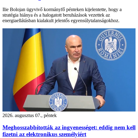
Ilie Bolojan ügyvivő kormányfő pénteken kijelentette, hogy a
stratégia hiánya és a halogatott beruházások vezettek az
energiaellátásban kialakult jelentős egyensúlytalanságokhoz.
2026. augusztus 07., péntek
Meghosszabbították az ingyenességet: eddig nem kell
fizetni az elektronikus személyiért