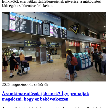
légikikötők energetikai függetlenségének növelése, a működtetési
költségek csökkentése érdekében.
2026. augusztus 06., csütörtök
Áramkimaradások jöhetnek? Így próbálják
megelőzni, hogy ez bekövetkezzen