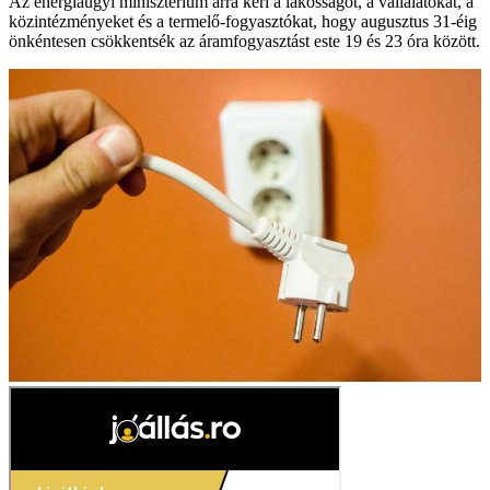
Az energiaügyi minisztérium arra kéri a lakosságot, a vállalatokat, a
közintézményeket és a termelő-fogyasztókat, hogy augusztus 31-éig
önkéntesen csökkentsék az áramfogyasztást este 19 és 23 óra között.