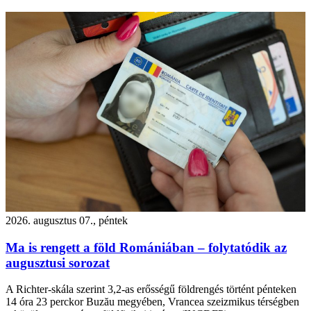
2026. augusztus 07., péntek
Ma is rengett a föld Romániában – folytatódik az
augusztusi sorozat
A Richter-skála szerint 3,2-as erősségű földrengés történt pénteken
14 óra 23 perckor Buzău megyében, Vrancea szeizmikus térségben