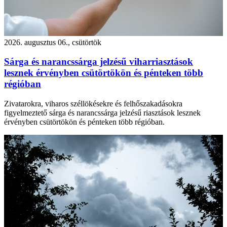
2026. augusztus 06., csütörtök
Sárga és narancssárga jelzésű viharriasztások
lesznek érvényben csütörtökön és pénteken több
régióban
Zivatarokra, viharos széllökésekre és felhőszakadásokra
figyelmeztető sárga és narancssárga jelzésű riasztások lesznek
érvényben csütörtökön és pénteken több régióban.