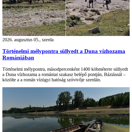
2026. augusztus 05., szerda
Történelmi mélypontra süllyedt a Duna vízhozama
Romániában
Történelmi mélypontra, másodpercenként 1400 köbméterre süllyedt
a Duna vízhozama a romániai szakasz belépő pontján, Báziásnál –
közölte a a román vízügyi hatóság szóvivője szerdán.