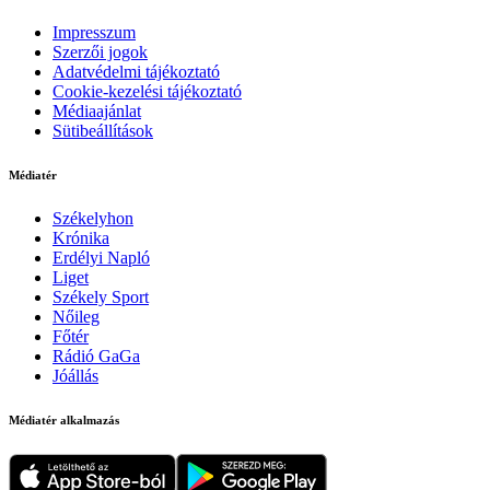
Impresszum
Szerzői jogok
Adatvédelmi tájékoztató
Cookie-kezelési tájékoztató
Médiaajánlat
Sütibeállítások
Médiatér
Székelyhon
Krónika
Erdélyi Napló
Liget
Székely Sport
Nőileg
Főtér
Rádió GaGa
Jóállás
Médiatér alkalmazás