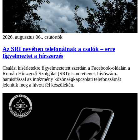
2026. augusztus 06., csütörtök
Az SRI nevében telefonálnak a csalók – erre
figyelmeztet a hírszerzés
Csalási kísérletekre figyelmeztetett szerdán a Facebook-oldalán a
Román Hírszerző Szolgálat (SRI): ismeretlenek hívószám-
hamisítással az intézmény közönségkapcsolati telefonszámát
jelenítik meg a hívott fél készülékén.