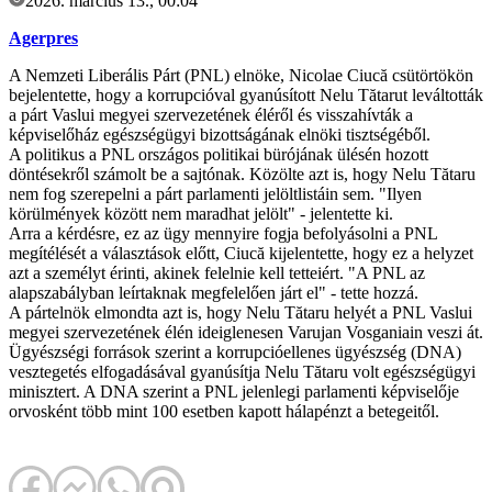
2026. március 13., 00:04
Agerpres
A Nemzeti Liberális Párt (PNL) elnöke, Nicolae Ciucă csütörtökön
bejelentette, hogy a korrupcióval gyanúsított Nelu Tătarut leváltották
a párt Vaslui megyei szervezetének éléről és visszahívták a
képviselőház egészségügyi bizottságának elnöki tisztségéből.
A politikus a PNL országos politikai bürójának ülésén hozott
döntésekről számolt be a sajtónak. Közölte azt is, hogy Nelu Tătaru
nem fog szerepelni a párt parlamenti jelöltlistáin sem. "Ilyen
körülmények között nem maradhat jelölt" - jelentette ki.
Arra a kérdésre, ez az ügy mennyire fogja befolyásolni a PNL
megítélését a választások előtt, Ciucă kijelentette, hogy ez a helyzet
azt a személyt érinti, akinek felelnie kell tetteiért. "A PNL az
alapszabályban leírtaknak megfelelően járt el" - tette hozzá.
A pártelnök elmondta azt is, hogy Nelu Tătaru helyét a PNL Vaslui
megyei szervezetének élén ideiglenesen Varujan Vosganiain veszi át.
Ügyészségi források szerint a korrupcióellenes ügyészség (DNA)
vesztegetés elfogadásával gyanúsítja Nelu Tătaru volt egészségügyi
minisztert. A DNA szerint a PNL jelenlegi parlamenti képviselője
orvosként több mint 100 esetben kapott hálapénzt a betegeitől.