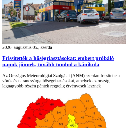
2026. augusztus 05., szerda
Frissítették a hőségriasztásokat: embert próbáló
napok jönnek, tovább tombol a kánikula
Az Országos Meteorológiai Szolgálat (ANM) szerdán frissítette a
vörös és narancssárga hőségriasztásokat, amelyek az ország
legnagyobb részén péntek reggelig érvényesek lesznek