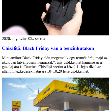
2026. augusztus 05., szerda
Chisăliță: Black Friday van a benzinkutakon
Mint amikor Black Friday előtt megemelik egy termék árát, majd az
akcióban látványosan „leárazzák”, úgy csökkenhet hamarosan a
gázolaj ára is. Dumitru Chisăliță szerint a közel 11 lejes dízel az
állami intézkedések hatására 10–10,20 lejre csökkenhet.