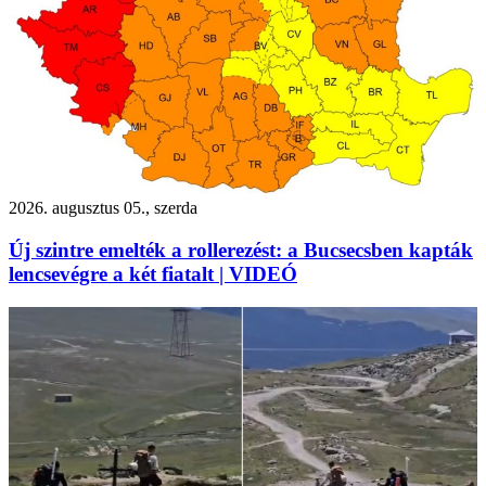
2026. augusztus 05., szerda
Új szintre emelték a rollerezést: a Bucsecsben kapták
lencsevégre a két fiatalt | VIDEÓ