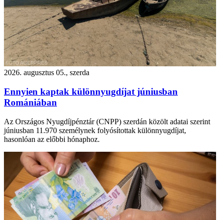
2026. augusztus 05., szerda
Ennyien kaptak különnyugdíjat júniusban
Romániában
Az Országos Nyugdíjpénztár (CNPP) szerdán közölt adatai szerint
júniusban 11.970 személynek folyósítottak különnyugdíjat,
hasonlóan az előbbi hónaphoz.