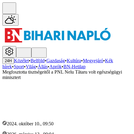
Közélet
•
Belföld
•
Gazdaság
•
Kultúra
•
Megyejáró
•
Kék
24H
hírek
•
Sport
•
Világ
•
Állás
•
Aprók
•
BN-Hetilap
Megfosztotta tisztségeitől a PNL Nelu Tătaru volt egészségügyi
minisztert
2024. október 10., 09:50