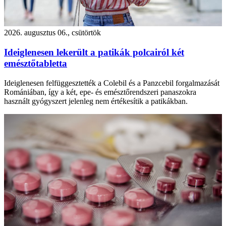
2026. augusztus 06., csütörtök
Ideiglenesen lekerült a patikák polcairól két
emésztőtabletta
Ideiglenesen felfüggesztették a Colebil és a Panzcebil forgalmazását
Romániában, így a két, epe- és emésztőrendszeri panaszokra
használt gyógyszert jelenleg nem értékesítik a patikákban.