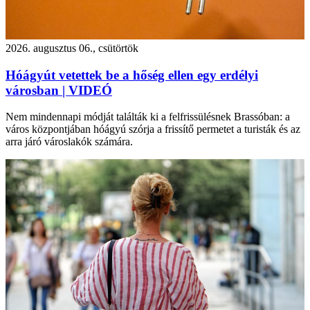
2026. augusztus 06., csütörtök
Hóágyút vetettek be a hőség ellen egy erdélyi
városban | VIDEÓ
Nem mindennapi módját találták ki a felfrissülésnek Brassóban: a
város központjában hóágyú szórja a frissítő permetet a turisták és az
arra járó városlakók számára.