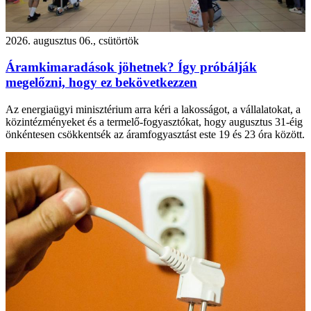
2026. augusztus 06., csütörtök
Áramkimaradások jöhetnek? Így próbálják
megelőzni, hogy ez bekövetkezzen
Az energiaügyi minisztérium arra kéri a lakosságot, a vállalatokat, a
közintézményeket és a termelő-fogyasztókat, hogy augusztus 31-éig
önkéntesen csökkentsék az áramfogyasztást este 19 és 23 óra között.