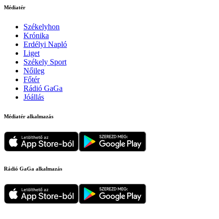
Médiatér
Székelyhon
Krónika
Erdélyi Napló
Liget
Székely Sport
Nőileg
Főtér
Rádió GaGa
Jóállás
Médiatér alkalmazás
Rádió GaGa alkalmazás