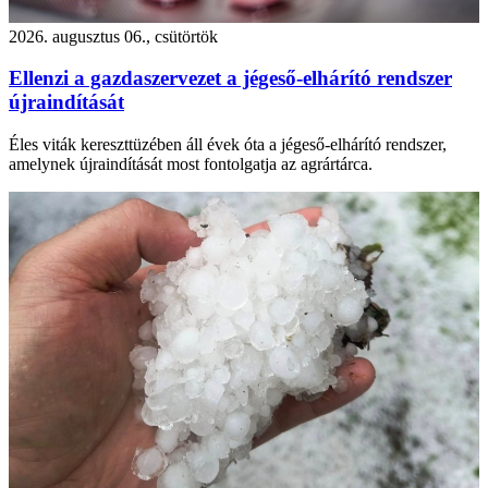
2026. augusztus 06., csütörtök
Ellenzi a gazdaszervezet a jégeső-elhárító rendszer
újraindítását
Éles viták kereszttüzében áll évek óta a jégeső-elhárító rendszer,
amelynek újraindítását most fontolgatja az agrártárca.