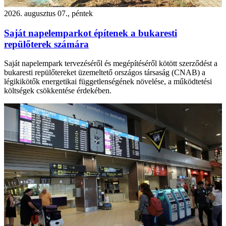
2026. augusztus 07., péntek
Saját napelemparkot építenek a bukaresti
repülőterek számára
Saját napelempark tervezéséről és megépítéséről kötött szerződést a
bukaresti repülőtereket üzemeltető országos társaság (CNAB) a
légikikötők energetikai függetlenségének növelése, a működtetési
költségek csökkentése érdekében.