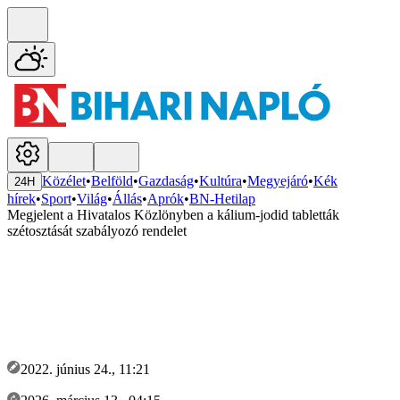
Közélet
•
Belföld
•
Gazdaság
•
Kultúra
•
Megyejáró
•
Kék
24H
hírek
•
Sport
•
Világ
•
Állás
•
Aprók
•
BN-Hetilap
Megjelent a Hivatalos Közlönyben a kálium-jodid tabletták
szétosztását szabályozó rendelet
2022. június 24., 11:21