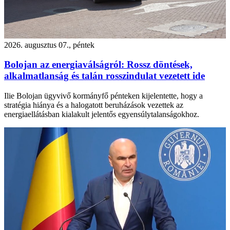
2026. augusztus 07., péntek
Bolojan az energiaválságról: Rossz döntések,
alkalmatlanság és talán rosszindulat vezetett ide
Ilie Bolojan ügyvivő kormányfő pénteken kijelentette, hogy a
stratégia hiánya és a halogatott beruházások vezettek az
energiaellátásban kialakult jelentős egyensúlytalanságokhoz.