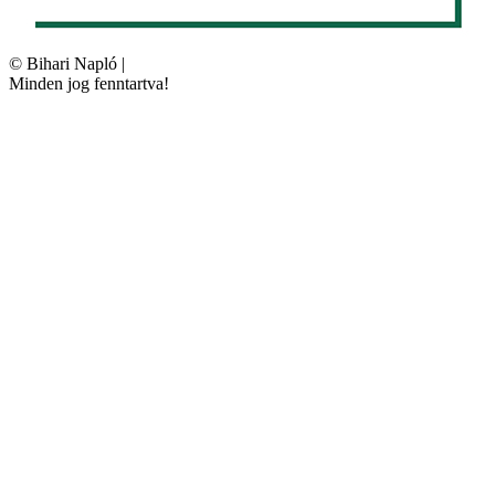
©
Bihari Napló
|
Minden jog fenntartva!