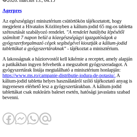
2026. március 13., 04:15
Agerpres
Az egészségügyi minisztérium csütörtökön tájékoztatott, hogy
megjelent a Hivatalos Közlönyben a kálium-jodid 65 mg-os tabletta
szétosztását szabályozó rendelet.
"A rendelet hatályba lépésétől
számított 7 napon belül a közegészségügyi igazgatóságok a
gyógyszerforgalmazó cégek segítségével kiosztják a kálium-jodid
tablettákat a gyógyszertáraknak"
- tájékoztat a minisztérium.
A lakosságnak a háziorvostól kell kikérnie a receptet, amely alapján
a patikákban ingyen felvehetik a megszabott gyógyszeradagot. A
gyógyszertárak listája megtalálható a minisztérium honlapján:
https://www.ms.ro/campanie-distributie-iodura-de-potasiu/.
A
kálium-jodid tabletta helyes használatáról szóló tájékoztató anyag is
ingyenesen elérhető lesz a gyógyszertárakban. A kálium-jodid
tablettákat csak nukleáris baleset esetén, hatósági javaslatra szabad
bevenni.