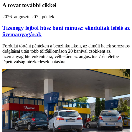
A rovat további cikkei
2026. augusztus 07., péntek
Tizenegy lejből húsz bani mínusz: elindultak lefelé az
üzemanyagárak
Fordulat történt pénteken a benzinkutakon, az elmúlt hetek sorozatos
drágításai után több töltőállomáson 20 banival csökkent az
üzemanyag literenkénti ára, vélhetően az augusztus 7-én életbe
lépett válságintézkedések hatására.