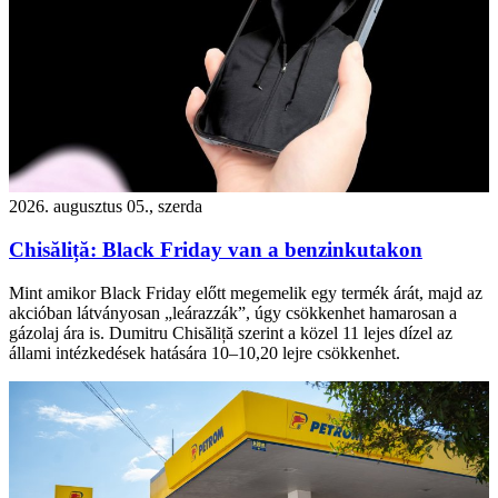
2026. augusztus 05., szerda
Chisăliță: Black Friday van a benzinkutakon
Mint amikor Black Friday előtt megemelik egy termék árát, majd az
akcióban látványosan „leárazzák”, úgy csökkenhet hamarosan a
gázolaj ára is. Dumitru Chisăliță szerint a közel 11 lejes dízel az
állami intézkedések hatására 10–10,20 lejre csökkenhet.