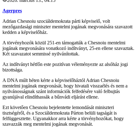
2026. március 13., 04:15
Agerpres
Adrian Chesnoiu szociáldemokrata párti képviselő, volt
mezőgazdasági miniszter mentelmi jogának megvonására szavazott
kedden a képviselőház.
A törvényhozók közül 251-en támogatták a Chesnoiu mentelmi
jogának megvonására vonatkozó indítványt, 25-en ellene szavaztak.
Két szavazatot semmissé nyilvánítottak.
Az indítványt hétfőn este pozitívan véleményezte az alsóház jogi
bizottsága.
A DNA múlt héten kérte a képviselőháztól Adrian Chesnoiu
mentelmi jogának megvonását, hogy hivatali visszaélés és nem a
nyilvánosságnak szánt információk felfedésére való felbujtás
gyanújával elindíthassák a bűnvádi eljárást ellene.
Ezt követően Chesnoiu bejelentette lemondását miniszteri
tisztségéről, és a Szociáldemokrata Párton belüli tagságát is
felfüggesztette. Ugyanakkor arra kérte a törvényhozókat, hogy
szavazzák meg mentelmi jogának megvonását.