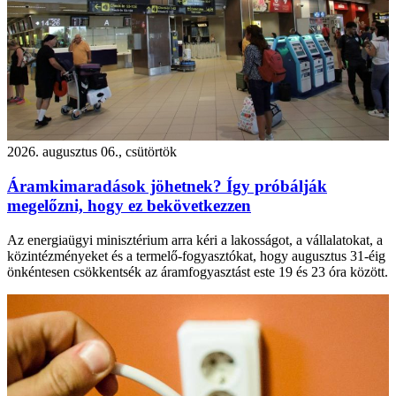
2026. augusztus 06., csütörtök
Áramkimaradások jöhetnek? Így próbálják
megelőzni, hogy ez bekövetkezzen
Az energiaügyi minisztérium arra kéri a lakosságot, a vállalatokat, a
közintézményeket és a termelő-fogyasztókat, hogy augusztus 31-éig
önkéntesen csökkentsék az áramfogyasztást este 19 és 23 óra között.