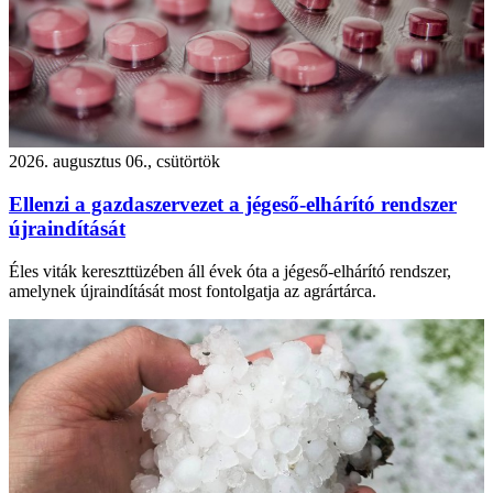
2026. augusztus 06., csütörtök
Ellenzi a gazdaszervezet a jégeső-elhárító rendszer
újraindítását
Éles viták kereszttüzében áll évek óta a jégeső-elhárító rendszer,
amelynek újraindítását most fontolgatja az agrártárca.