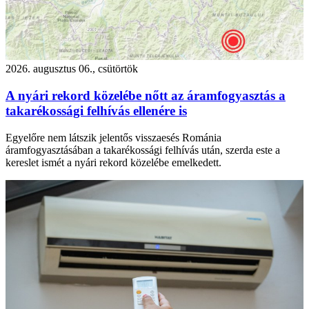
2026. augusztus 06., csütörtök
A nyári rekord közelébe nőtt az áramfogyasztás a
takarékossági felhívás ellenére is
Egyelőre nem látszik jelentős visszaesés Románia
áramfogyasztásában a takarékossági felhívás után, szerda este a
kereslet ismét a nyári rekord közelébe emelkedett.