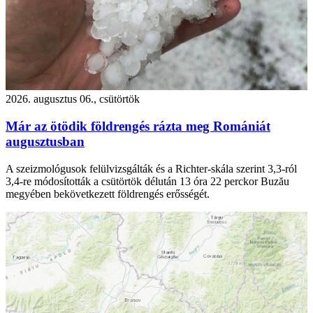
2026. augusztus 06., csütörtök
Már az ötödik földrengés rázta meg Romániát
augusztusban
A szeizmológusok felülvizsgálták és a Richter-skála szerint 3,3-ról
3,4-re módosították a csütörtök délután 13 óra 22 perckor Buzău
megyében bekövetkezett földrengés erősségét.