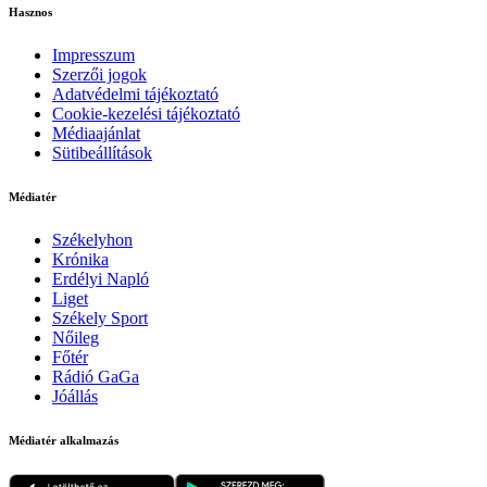
Hasznos
Impresszum
Szerzői jogok
Adatvédelmi tájékoztató
Cookie-kezelési tájékoztató
Médiaajánlat
Sütibeállítások
Médiatér
Székelyhon
Krónika
Erdélyi Napló
Liget
Székely Sport
Nőileg
Főtér
Rádió GaGa
Jóállás
Médiatér alkalmazás