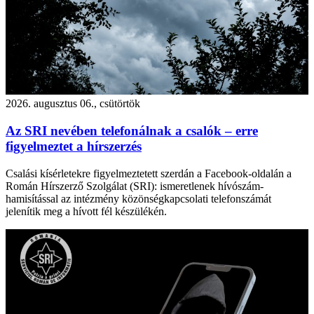
2026. augusztus 06., csütörtök
Az SRI nevében telefonálnak a csalók – erre
figyelmeztet a hírszerzés
Csalási kísérletekre figyelmeztetett szerdán a Facebook-oldalán a
Román Hírszerző Szolgálat (SRI): ismeretlenek hívószám-
hamisítással az intézmény közönségkapcsolati telefonszámát
jelenítik meg a hívott fél készülékén.