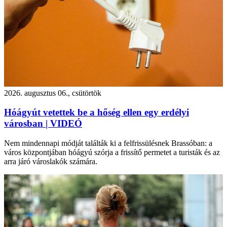
2026. augusztus 06., csütörtök
Hóágyút vetettek be a hőség ellen egy erdélyi
városban | VIDEÓ
Nem mindennapi módját találták ki a felfrissülésnek Brassóban: a
város központjában hóágyú szórja a frissítő permetet a turisták és az
arra járó városlakók számára.