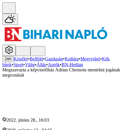
Közélet
•
Belföld
•
Gazdaság
•
Kultúra
•
Megyejáró
•
Kék
24H
hírek
•
Sport
•
Világ
•
Állás
•
Aprók
•
BN-Hetilap
Megszavazta a képviselőház Adrian Chesnoiu mentelmi jogának
megvonását
2022. június 28., 16:03