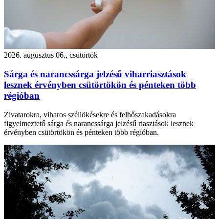
2026. augusztus 06., csütörtök
Sárga és narancssárga jelzésű viharriasztások
lesznek érvényben csütörtökön és pénteken több
régióban
Zivatarokra, viharos széllökésekre és felhőszakadásokra
figyelmeztető sárga és narancssárga jelzésű riasztások lesznek
érvényben csütörtökön és pénteken több régióban.