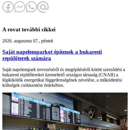
A rovat további cikkei
2026. augusztus 07., péntek
Saját napelemparkot építenek a bukaresti
repülőterek számára
Saját napelempark tervezéséről és megépítéséről kötött szerződést a
bukaresti repülőtereket üzemeltető országos társaság (CNAB) a
légikikötők energetikai függetlenségének növelése, a működtetési
költségek csökkentése érdekében.