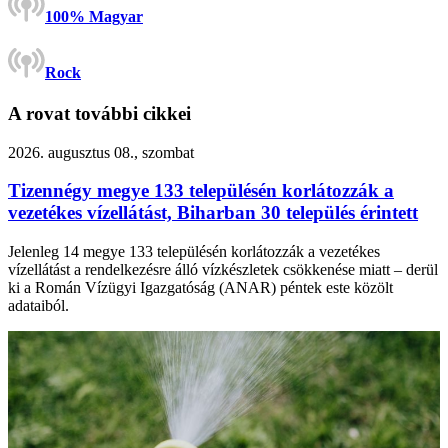
100% Magyar
Rock
A rovat további cikkei
2026. augusztus 08., szombat
Tizennégy megye 133 településén korlátozzák a
vezetékes vízellátást, Biharban 30 település érintett
Jelenleg 14 megye 133 településén korlátozzák a vezetékes
vízellátást a rendelkezésre álló vízkészletek csökkenése miatt – derül
ki a Román Vízügyi Igazgatóság (ANAR) péntek este közölt
adataiból.