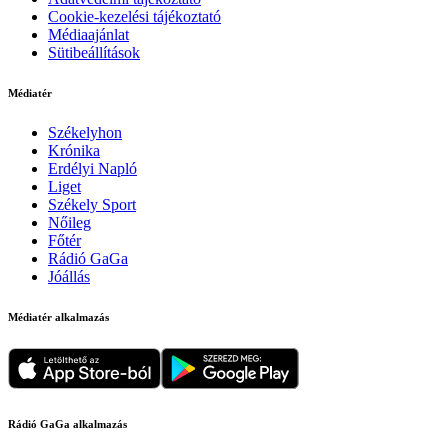
Cookie-kezelési tájékoztató
Médiaajánlat
Sütibeállítások
Médiatér
Székelyhon
Krónika
Erdélyi Napló
Liget
Székely Sport
Nőileg
Főtér
Rádió GaGa
Jóállás
Médiatér alkalmazás
Rádió GaGa alkalmazás