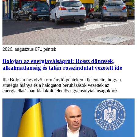
2026. augusztus 07., péntek
Bolojan az energiaválságról: Rossz döntések,
alkalmatlanság és talán rosszindulat vezetett ide
Ilie Bolojan ügyvivő kormányfő pénteken kijelentette, hogy a
stratégia hiánya és a halogatott beruházások vezettek az
energiaellátásban kialakult jelentős egyensúlytalanságokhoz.