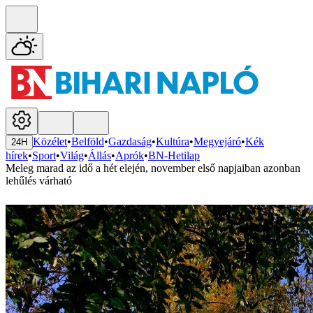
Közélet
•
Belföld
•
Gazdaság
•
Kultúra
•
Megyejáró
•
Kék
24H
hírek
•
Sport
•
Világ
•
Állás
•
Aprók
•
BN-Hetilap
Meleg marad az idő a hét elején, november első napjaiban azonban
lehűlés várható