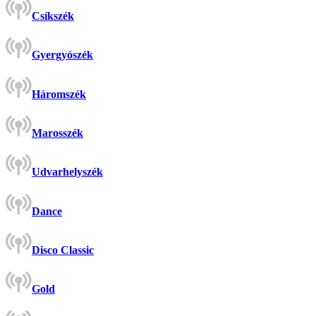
Csíkszék
Gyergyószék
Háromszék
Marosszék
Udvarhelyszék
Dance
Disco Classic
Gold