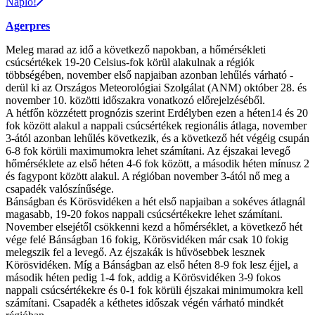
Napló!
Agerpres
Meleg marad az idő a következő napokban, a hőmérsékleti
csúcsértékek 19-20 Celsius-fok körül alakulnak a régiók
többségében, november első napjaiban azonban lehűlés várható -
derül ki az Országos Meteorológiai Szolgálat (ANM) október 28. és
november 10. közötti időszakra vonatkozó előrejelzéséből.
A hétfőn közzétett prognózis szerint Erdélyben ezen a héten14 és 20
fok között alakul a nappali csúcsértékek regionális átlaga, november
3-ától azonban lehűlés következik, és a következő hét végéig csupán
6-8 fok körüli maximumokra lehet számítani. Az éjszakai levegő
hőmérséklete az első héten 4-6 fok között, a második héten mínusz 2
és fagypont között alakul. A régióban november 3-ától nő meg a
csapadék valószínűsége.
Bánságban és Körösvidéken a hét első napjaiban a sokéves átlagnál
magasabb, 19-20 fokos nappali csúcsértékekre lehet számítani.
November elsejétől csökkenni kezd a hőmérséklet, a következő hét
vége felé Bánságban 16 fokig, Körösvidéken már csak 10 fokig
melegszik fel a levegő. Az éjszakák is hűvösebbek lesznek
Körösvidéken. Míg a Bánságban az első héten 8-9 fok lesz éjjel, a
második héten pedig 1-4 fok, addig a Körösvidéken 3-9 fokos
nappali csúcsértékekre és 0-1 fok körüli éjszakai minimumokra kell
számítani. Csapadék a kéthetes időszak végén várható mindkét