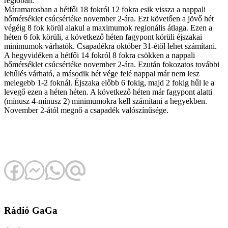
régióban.
Máramarosban a hétfői 18 fokról 12 fokra esik vissza a nappali
hőmérséklet csúcsértéke november 2-ára. Ezt követően a jövő hét
végéig 8 fok körül alakul a maximumok regionális átlaga. Ezen a
héten 6 fok körüli, a következő héten fagypont körüli éjszakai
minimumok várhatók. Csapadékra október 31-étől lehet számítani.
A hegyvidéken a hétfői 14 fokról 8 fokra csökken a nappali
hőmérséklet csúcsértéke november 2-ára. Ezután fokozatos további
lehűlés várható, a második hét vége felé nappal már nem lesz
melegebb 1-2 foknál. Éjszaka előbb 6 fokig, majd 2 fokig hűl le a
levegő ezen a héten héten. A következő héten már fagypont alatti
(mínusz 4-mínusz 2) minimumokra kell számítani a hegyekben.
November 2-ától megnő a csapadék valószínűsége.
Rádió GaGa