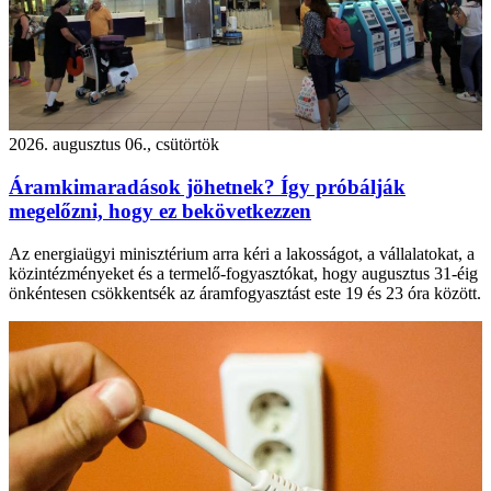
2026. augusztus 06., csütörtök
Áramkimaradások jöhetnek? Így próbálják
megelőzni, hogy ez bekövetkezzen
Az energiaügyi minisztérium arra kéri a lakosságot, a vállalatokat, a
közintézményeket és a termelő-fogyasztókat, hogy augusztus 31-éig
önkéntesen csökkentsék az áramfogyasztást este 19 és 23 óra között.