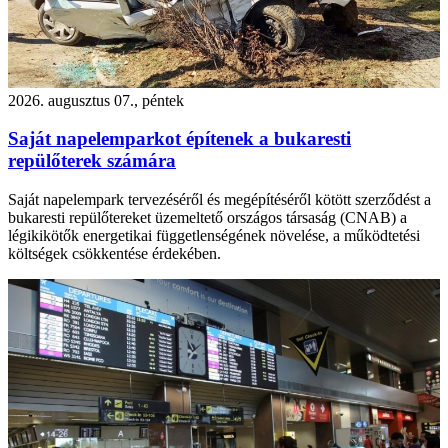
2026. augusztus 07., péntek
Saját napelemparkot építenek a bukaresti
repülőterek számára
Saját napelempark tervezéséről és megépítéséről kötött szerződést a
bukaresti repülőtereket üzemeltető országos társaság (CNAB) a
légikikötők energetikai függetlenségének növelése, a működtetési
költségek csökkentése érdekében.