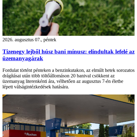
2026. augusztus 07., péntek
Tizenegy lejből húsz bani mínusz: elindultak lefelé az
üzemanyagárak
Fordulat történt pénteken a benzinkutakon, az elmúlt hetek sorozatos
drágításai után több töltőállomáson 20 banival csökkent az
üzemanyag literenkénti ára, vélhetően az augusztus 7-én életbe
lépett válságintézkedések hatására.