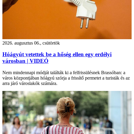
2026. augusztus 06., csütörtök
Hóágyút vetettek be a hőség ellen egy erdélyi
városban | VIDEÓ
Nem mindennapi módját találták ki a felfrissülésnek Brassóban: a
város központjában hóágyú szórja a frissítő permetet a turisták és az
arra járó városlakók számára.