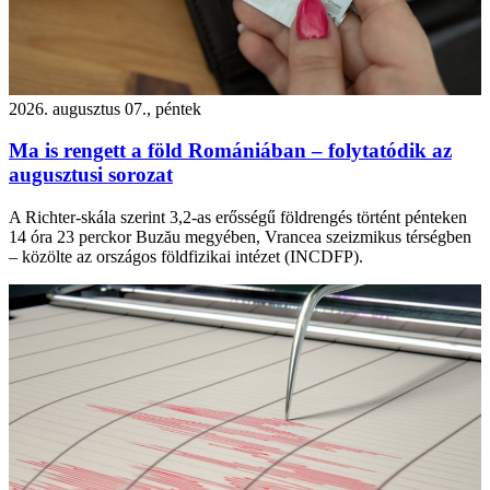
2026. augusztus 07., péntek
Ma is rengett a föld Romániában – folytatódik az
augusztusi sorozat
A Richter-skála szerint 3,2-as erősségű földrengés történt pénteken
14 óra 23 perckor Buzău megyében, Vrancea szeizmikus térségben
– közölte az országos földfizikai intézet (INCDFP).