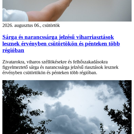
2026. augusztus 06., csütörtök
Sárga és narancssárga jelzésű viharriasztások
lesznek érvényben csütörtökön és pénteken több
régióban
Zivatarokra, viharos széllökésekre és felhőszakadásokra
figyelmeztető sárga és narancssárga jelzésű riasztások lesznek
érvényben csütörtökön és pénteken több régióban.