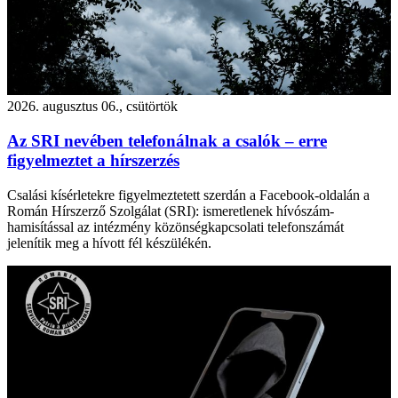
2026. augusztus 06., csütörtök
Az SRI nevében telefonálnak a csalók – erre
figyelmeztet a hírszerzés
Csalási kísérletekre figyelmeztetett szerdán a Facebook-oldalán a
Román Hírszerző Szolgálat (SRI): ismeretlenek hívószám-
hamisítással az intézmény közönségkapcsolati telefonszámát
jelenítik meg a hívott fél készülékén.