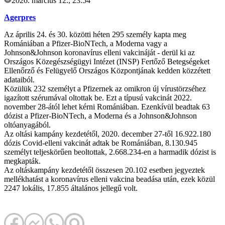
2026. március 12., 23:54
Agerpres
Az április 24. és 30. közötti héten 295 személy kapta meg
Romániában a Pfizer-BioNTech, a Moderna vagy a
Johnson&Johnson koronavírus elleni vakcináját - derül ki az
Országos Közegészségügyi Intézet (INSP) Fertőző Betegségeket
Ellenőrző és Felügyelő Országos Központjának kedden közzétett
adataiból.
Közülük 232 személyt a Pfizernek az omikron új vírustörzséhez
igazított szérumával oltottak be. Ezt a típusú vakcinát 2022.
november 28-ától lehet kérni Romániában. Ezenkívül beadtak 63
dózist a Pfizer-BioNTech, a Moderna és a Johnson&Johnson
oltóanyagából.
Az oltási kampány kezdetétől, 2020. december 27-től 16.922.180
dózis Covid-elleni vakcinát adtak be Romániában, 8.130.945
személyt teljeskörűen beoltottak, 2.668.234-en a harmadik dózist is
megkapták.
Az oltáskampány kezdetétől összesen 20.102 esetben jegyeztek
mellékhatást a koronavírus elleni vakcina beadása után, ezek közül
2247 lokális, 17.855 általános jellegű volt.