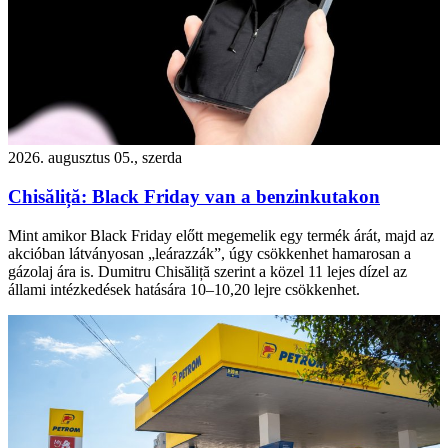
2026. augusztus 05., szerda
Chisăliță: Black Friday van a benzinkutakon
Mint amikor Black Friday előtt megemelik egy termék árát, majd az
akcióban látványosan „leárazzák”, úgy csökkenhet hamarosan a
gázolaj ára is. Dumitru Chisăliță szerint a közel 11 lejes dízel az
állami intézkedések hatására 10–10,20 lejre csökkenhet.