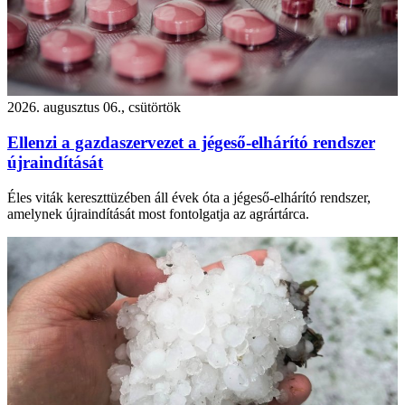
2026. augusztus 06., csütörtök
Ellenzi a gazdaszervezet a jégeső-elhárító rendszer
újraindítását
Éles viták kereszttüzében áll évek óta a jégeső-elhárító rendszer,
amelynek újraindítását most fontolgatja az agrártárca.