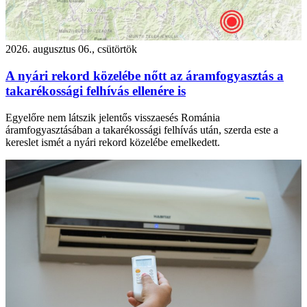
2026. augusztus 06., csütörtök
A nyári rekord közelébe nőtt az áramfogyasztás a
takarékossági felhívás ellenére is
Egyelőre nem látszik jelentős visszaesés Románia
áramfogyasztásában a takarékossági felhívás után, szerda este a
kereslet ismét a nyári rekord közelébe emelkedett.