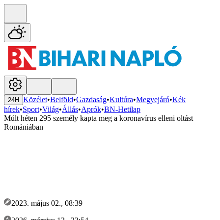
Közélet
•
Belföld
•
Gazdaság
•
Kultúra
•
Megyejáró
•
Kék
24H
hírek
•
Sport
•
Világ
•
Állás
•
Aprók
•
BN-Hetilap
Múlt héten 295 személy kapta meg a koronavírus elleni oltást
Romániában
2023. május 02., 08:39