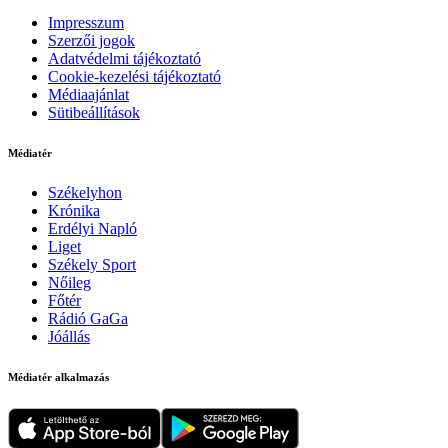
Impresszum
Szerzői jogok
Adatvédelmi tájékoztató
Cookie-kezelési tájékoztató
Médiaajánlat
Sütibeállítások
Médiatér
Székelyhon
Krónika
Erdélyi Napló
Liget
Székely Sport
Nőileg
Főtér
Rádió GaGa
Jóállás
Médiatér alkalmazás