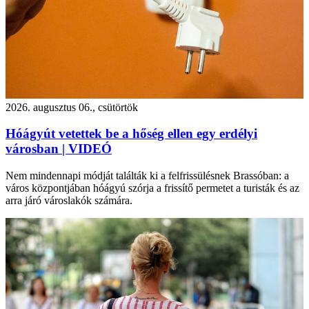
2026. augusztus 06., csütörtök
Hóágyút vetettek be a hőség ellen egy erdélyi
városban | VIDEÓ
Nem mindennapi módját találták ki a felfrissülésnek Brassóban: a
város központjában hóágyú szórja a frissítő permetet a turisták és az
arra járó városlakók számára.