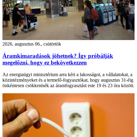
2026. augusztus 06., csütörtök
Áramkimaradások jöhetnek? Így próbálják
megelőzni, hogy ez bekövetkezzen
Az energiaügyi minisztérium arra kéri a lakosságot, a vállalatokat, a
közintézményeket és a termelő-fogyasztókat, hogy augusztus 31-éig
önkéntesen csökkentsék az áramfogyasztást este 19 és 23 óra között.