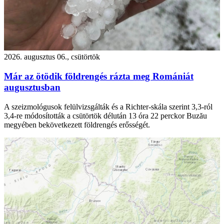
2026. augusztus 06., csütörtök
Már az ötödik földrengés rázta meg Romániát
augusztusban
A szeizmológusok felülvizsgálták és a Richter-skála szerint 3,3-ról
3,4-re módosították a csütörtök délután 13 óra 22 perckor Buzău
megyében bekövetkezett földrengés erősségét.