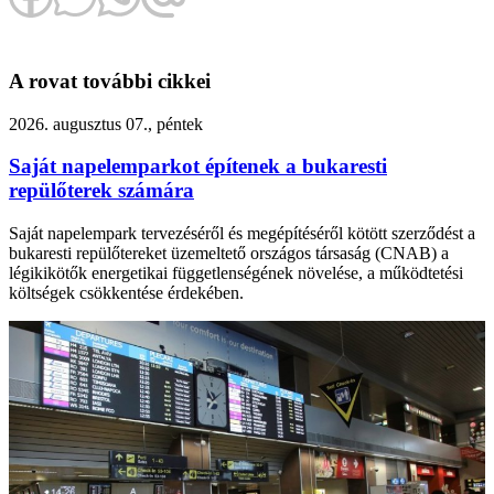
A rovat további cikkei
2026. augusztus 07., péntek
Saját napelemparkot építenek a bukaresti
repülőterek számára
Saját napelempark tervezéséről és megépítéséről kötött szerződést a
bukaresti repülőtereket üzemeltető országos társaság (CNAB) a
légikikötők energetikai függetlenségének növelése, a működtetési
költségek csökkentése érdekében.