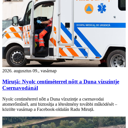
2026. augusztus 09., vasárnap
Miruță: Nyolc centiméterrel nőtt a Duna vízszintje
Csernavodánál
Nyolc centiméterrel nőtt a Duna vízszintje a csernavodai
atomerőműnél, ami biztosítja a létesítmény további működését –
közölte vasárnap a Facebook-oldalán Radu Miruță.