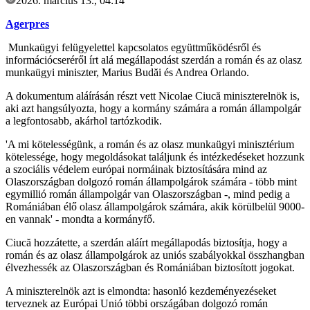
2026. március 13., 04:14
Agerpres
Munkaügyi felügyelettel kapcsolatos együttműködésről és
információcseréről írt alá megállapodást szerdán a román és az olasz
munkaügyi miniszter, Marius Budăi és Andrea Orlando.
A dokumentum aláírásán részt vett Nicolae Ciucă miniszterelnök is,
aki azt hangsúlyozta, hogy a kormány számára a román állampolgár
a legfontosabb, akárhol tartózkodik.
'A mi kötelességünk, a román és az olasz munkaügyi minisztérium
kötelessége, hogy megoldásokat találjunk és intézkedéseket hozzunk
a szociális védelem európai normáinak biztosítására mind az
Olaszországban dolgozó román állampolgárok számára - több mint
egymillió román állampolgár van Olaszországban -, mind pedig a
Romániában élő olasz állampolgárok számára, akik körülbelül 9000-
en vannak' - mondta a kormányfő.
Ciucă hozzátette, a szerdán aláírt megállapodás biztosítja, hogy a
román és az olasz állampolgárok az uniós szabályokkal összhangban
élvezhessék az Olaszországban és Romániában biztosított jogokat.
A miniszterelnök azt is elmondta: hasonló kezdeményezéseket
terveznek az Európai Unió többi országában dolgozó román