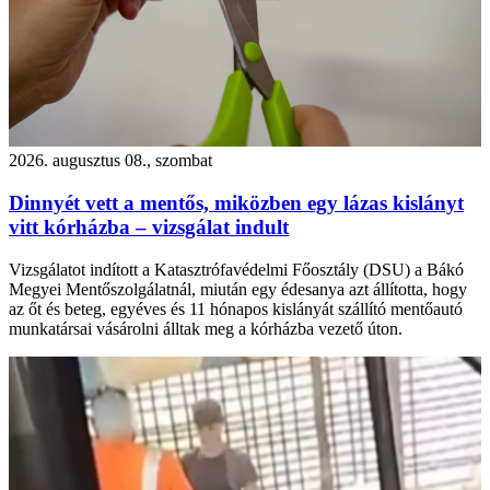
2026. augusztus 08., szombat
Dinnyét vett a mentős, miközben egy lázas kislányt
vitt kórházba – vizsgálat indult
Vizsgálatot indított a Katasztrófavédelmi Főosztály (DSU) a Bákó
Megyei Mentőszolgálatnál, miután egy édesanya azt állította, hogy
az őt és beteg, egyéves és 11 hónapos kislányát szállító mentőautó
munkatársai vásárolni álltak meg a kórházba vezető úton.