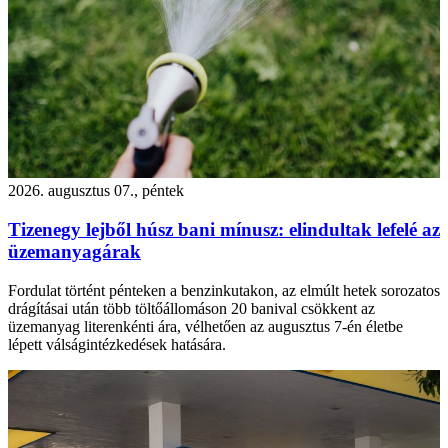
2026. augusztus 07., péntek
Tizenegy lejből húsz bani mínusz: elindultak lefelé az
üzemanyagárak
Fordulat történt pénteken a benzinkutakon, az elmúlt hetek sorozatos
drágításai után több töltőállomáson 20 banival csökkent az
üzemanyag literenkénti ára, vélhetően az augusztus 7-én életbe
lépett válságintézkedések hatására.