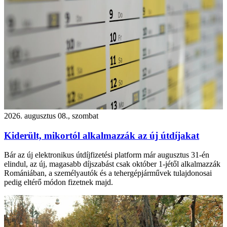
2026. augusztus 08., szombat
Kiderült, mikortól alkalmazzák az új útdíjakat
Bár az új elektronikus útdíjfizetési platform már augusztus 31-én
elindul, az új, magasabb díjszabást csak október 1-jétől alkalmazzák
Romániában, a személyautók és a tehergépjárművek tulajdonosai
pedig eltérő módon fizetnek majd.