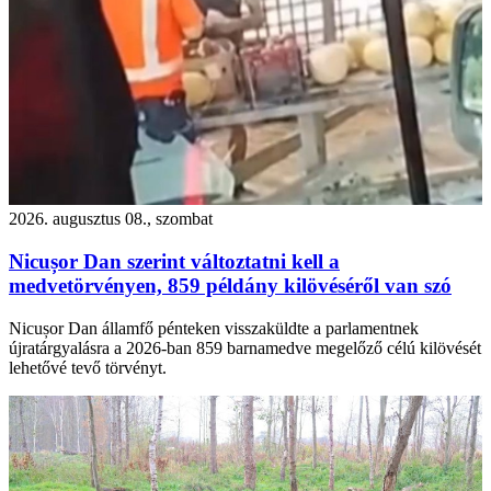
2026. augusztus 08., szombat
Nicușor Dan szerint változtatni kell a
medvetörvényen, 859 példány kilövéséről van szó
Nicușor Dan államfő pénteken visszaküldte a parlamentnek
újratárgyalásra a 2026-ban 859 barnamedve megelőző célú kilövését
lehetővé tevő törvényt.