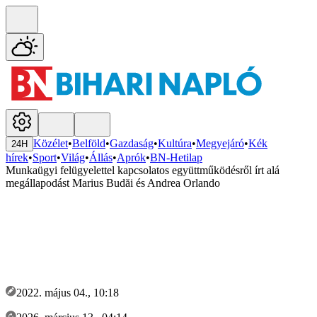
Közélet
•
Belföld
•
Gazdaság
•
Kultúra
•
Megyejáró
•
Kék
24H
hírek
•
Sport
•
Világ
•
Állás
•
Aprók
•
BN-Hetilap
Munkaügyi felügyelettel kapcsolatos együttműködésről írt alá
megállapodást Marius Budăi és Andrea Orlando
2022. május 04., 10:18