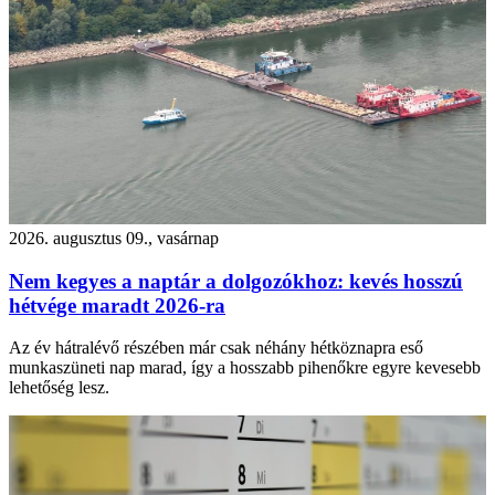
2026. augusztus 09., vasárnap
Nem kegyes a naptár a dolgozókhoz: kevés hosszú
hétvége maradt 2026-ra
Az év hátralévő részében már csak néhány hétköznapra eső
munkaszüneti nap marad, így a hosszabb pihenőkre egyre kevesebb
lehetőség lesz.