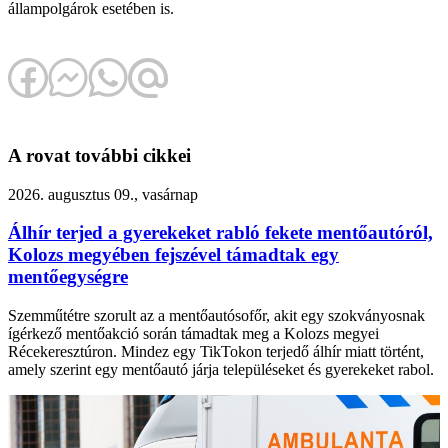
állampolgárok esetében is.
A rovat további cikkei
2026. augusztus 09., vasárnap
Álhír terjed a gyerekeket rabló fekete mentőautóról,
Kolozs megyében fejszével támadtak egy
mentőegységre
Szemműtétre szorult az a mentőautósofőr, akit egy szokványosnak
ígérkező mentőakció során támadtak meg a Kolozs megyei
Récekeresztúron. Mindez egy TikTokon terjedő álhír miatt történt,
amely szerint egy mentőautó járja településeket és gyerekeket rabol.