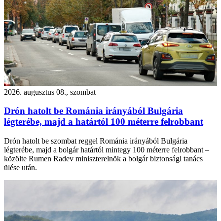
2026. augusztus 08., szombat
Drón hatolt be Románia irányából Bulgária
légterébe, majd a határtól 100 méterre felrobbant
Drón hatolt be szombat reggel Románia irányából Bulgária
légterébe, majd a bolgár határtól mintegy 100 méterre felrobbant –
közölte Rumen Radev miniszterelnök a bolgár biztonsági tanács
ülése után.