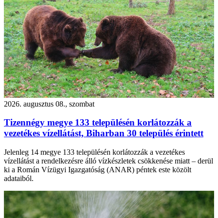
2026. augusztus 08., szombat
Tizennégy megye 133 településén korlátozzák a
vezetékes vízellátást, Biharban 30 település érintett
Jelenleg 14 megye 133 településén korlátozzák a vezetékes
vízellátást a rendelkezésre álló vízkészletek csökkenése miatt – derül
ki a Román Vízügyi Igazgatóság (ANAR) péntek este közölt
adataiból.