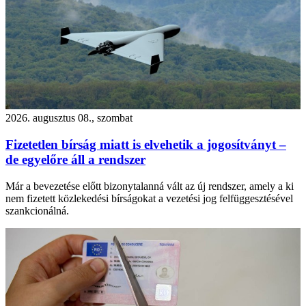
2026. augusztus 08., szombat
Fizetetlen bírság miatt is elvehetik a jogosítványt –
de egyelőre áll a rendszer
Már a bevezetése előtt bizonytalanná vált az új rendszer, amely a ki
nem fizetett közlekedési bírságokat a vezetési jog felfüggesztésével
szankcionálná.