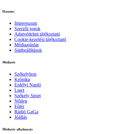
Hasznos
Impresszum
Szerzői jogok
Adatvédelmi tájékoztató
Cookie-kezelési tájékoztató
Médiaajánlat
Sütibeállítások
Médiatér
Székelyhon
Krónika
Erdélyi Napló
Liget
Székely Sport
Nőileg
Főtér
Rádió GaGa
Jóállás
Médiatér alkalmazás