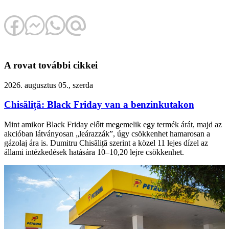
A rovat további cikkei
2026. augusztus 05., szerda
Chisăliță: Black Friday van a benzinkutakon
Mint amikor Black Friday előtt megemelik egy termék árát, majd az
akcióban látványosan „leárazzák”, úgy csökkenhet hamarosan a
gázolaj ára is. Dumitru Chisăliță szerint a közel 11 lejes dízel az
állami intézkedések hatására 10–10,20 lejre csökkenhet.