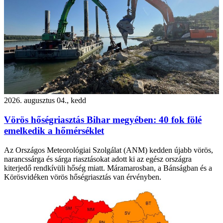
2026. augusztus 04., kedd
Vörös hőségriasztás Bihar megyében: 40 fok fölé
emelkedik a hőmérséklet
Az Országos Meteorológiai Szolgálat (ANM) kedden újabb vörös,
narancssárga és sárga riasztásokat adott ki az egész országra
kiterjedő rendkívüli hőség miatt. Máramarosban, a Bánságban és a
Körösvidéken vörös hőségriasztás van érvényben.