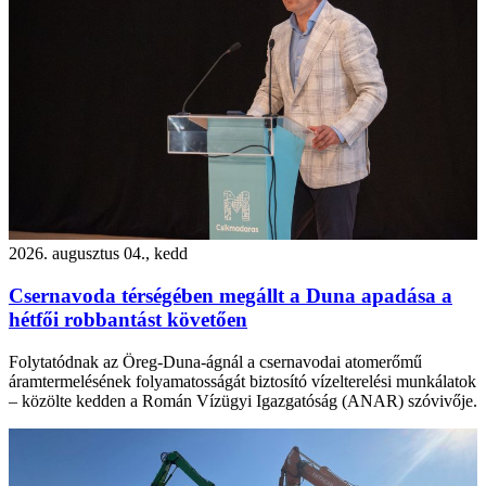
2026. augusztus 04., kedd
Csernavoda térségében megállt a Duna apadása a
hétfői robbantást követően
Folytatódnak az Öreg-Duna-ágnál a csernavodai atomerőmű
áramtermelésének folyamatosságát biztosító vízelterelési munkálatok
– közölte kedden a Román Vízügyi Igazgatóság (ANAR) szóvivője.