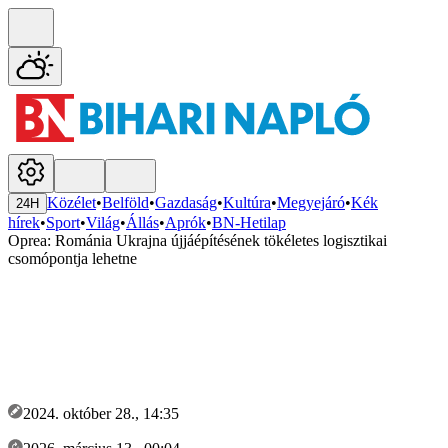
Közélet
•
Belföld
•
Gazdaság
•
Kultúra
•
Megyejáró
•
Kék
24H
hírek
•
Sport
•
Világ
•
Állás
•
Aprók
•
BN-Hetilap
Oprea: Románia Ukrajna újjáépítésének tökéletes logisztikai
csomópontja lehetne
2024. október 28., 14:35