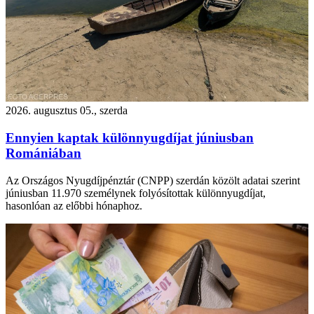
2026. augusztus 05., szerda
Ennyien kaptak különnyugdíjat júniusban
Romániában
Az Országos Nyugdíjpénztár (CNPP) szerdán közölt adatai szerint
júniusban 11.970 személynek folyósítottak különnyugdíjat,
hasonlóan az előbbi hónaphoz.