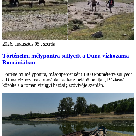
2026. augusztus 05., szerda
Történelmi mélypontra süllyedt a Duna vízhozama
Romániában
Történelmi mélypontra, másodpercenként 1400 köbméterre süllyedt
a Duna vízhozama a romániai szakasz belépő pontján, Báziásnál –
közölte a a román vízügyi hatóság szóvivője szerdán.