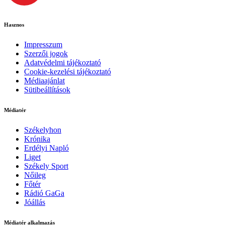
Hasznos
Impresszum
Szerzői jogok
Adatvédelmi tájékoztató
Cookie-kezelési tájékoztató
Médiaajánlat
Sütibeállítások
Médiatér
Székelyhon
Krónika
Erdélyi Napló
Liget
Székely Sport
Nőileg
Főtér
Rádió GaGa
Jóállás
Médiatér alkalmazás