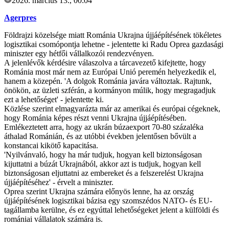
2026. március 13., 00:04
Agerpres
Földrajzi közelsége miatt Románia Ukrajna újjáépítésének tökéletes
logisztikai csomópontja lehetne - jelentette ki Radu Oprea gazdasági
miniszter egy hétfői vállalkozói rendezvényen.
A jelenlévők kérdésire válaszolva a tárcavezető kifejtette, hogy
Románia most már nem az Európai Unió peremén helyezkedik el,
hanem a közepén. 'A dolgok Románia javára változtak. Rajtunk,
önökön, az üzleti szférán, a kormányon múlik, hogy megragadjuk
ezt a lehetőséget' - jelentette ki.
Közlése szerint elmagyarázta már az amerikai és európai cégeknek,
hogy Románia képes részt venni Ukrajna újjáépítésében.
Emlékeztetett arra, hogy az ukrán búzaexport 70-80 százaléka
áthalad Románián, és az utóbbi években jelentősen bővült a
konstancai kikötő kapacitása.
'Nyilvánvaló, hogy ha már tudjuk, hogyan kell biztonságosan
kijuttatni a búzát Ukrajnából, akkor azt is tudjuk, hogyan kell
biztonságosan eljuttatni az embereket és a felszerelést Ukrajna
újjáépítéséhez' - érvelt a miniszter.
Oprea szerint Ukrajna számára előnyös lenne, ha az ország
újjáépítésének logisztikai bázisa egy szomszédos NATO- és EU-
tagállamba kerülne, és ez egyúttal lehetőségeket jelent a külföldi és
romániai vállalatok számára is.