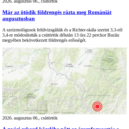
2026. augusztus 06., csütörtök
Már az ötödik földrengés rázta meg Romániát
augusztusban
A szeizmológusok felülvizsgálták és a Richter-skála szerint 3,3-ról
3,4-re módosították a csütörtök délután 13 óra 22 perckor Buzău
megyében bekövetkezett földrengés erősségét.
2026. augusztus 06., csütörtök