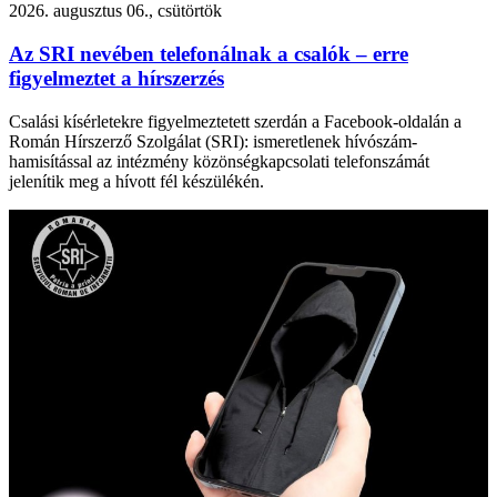
2026. augusztus 06., csütörtök
Az SRI nevében telefonálnak a csalók – erre
figyelmeztet a hírszerzés
Csalási kísérletekre figyelmeztetett szerdán a Facebook-oldalán a
Román Hírszerző Szolgálat (SRI): ismeretlenek hívószám-
hamisítással az intézmény közönségkapcsolati telefonszámát
jelenítik meg a hívott fél készülékén.