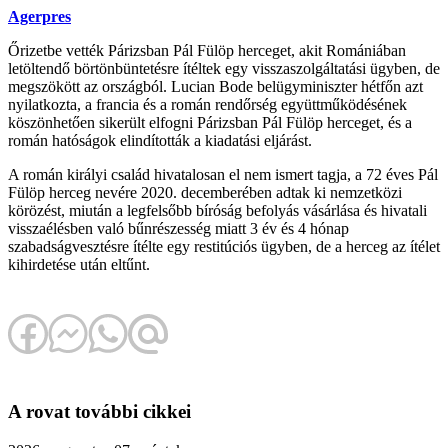
Agerpres
Őrizetbe vették Párizsban Pál Fülöp herceget, akit Romániában
letöltendő börtönbüntetésre ítéltek egy visszaszolgáltatási ügyben, de
megszökött az országból. Lucian Bode belügyminiszter hétfőn azt
nyilatkozta, a francia és a román rendőrség együttműködésének
köszönhetően sikerült elfogni Párizsban Pál Fülöp herceget, és a
román hatóságok elindították a kiadatási eljárást.
A román királyi család hivatalosan el nem ismert tagja, a 72 éves Pál
Fülöp herceg nevére 2020. decemberében adtak ki nemzetközi
körözést, miután a legfelsőbb bíróság befolyás vásárlása és hivatali
visszaélésben való bűnrészesség miatt 3 év és 4 hónap
szabadságvesztésre ítélte egy restitúciós ügyben, de a herceg az ítélet
kihirdetése után eltűnt.
A rovat további cikkei