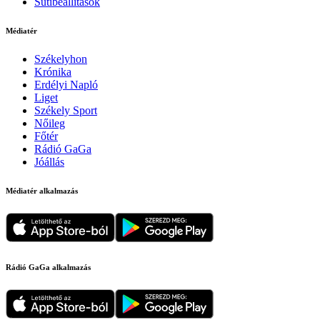
Sütibeállítások
Médiatér
Székelyhon
Krónika
Erdélyi Napló
Liget
Székely Sport
Nőileg
Főtér
Rádió GaGa
Jóállás
Médiatér alkalmazás
Rádió GaGa alkalmazás