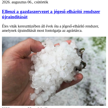
2026. augusztus 06., csütörtök
Ellenzi a gazdaszervezet a jégeső-elhárító rendszer
újraindítását
Éles viták kereszttüzében áll évek óta a jégeső-elhárító rendszer,
amelynek újraindítását most fontolgatja az agrártárca.