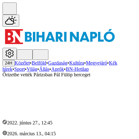
Közélet
•
Belföld
•
Gazdaság
•
Kultúra
•
Megyejáró
•
Kék
24H
hírek
•
Sport
•
Világ
•
Állás
•
Aprók
•
BN-Hetilap
Őrizetbe vették Párizsban Pál Fülöp herceget
2022. június 27., 12:45
2026. március 13., 04:15