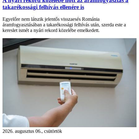
A nyári rekord közelébe nőtt az áramfogyasztás a
takarékossági felhívás ellenére is
Egyelőre nem látszik jelentős visszaesés Románia
áramfogyasztásában a takarékossági felhívás után, szerda este a
kereslet ismét a nyári rekord közelébe emelkedett.
2026. augusztus 06., csütörtök