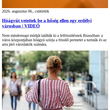
2026. augusztus 06., csütörtök
Hóágyút vetettek be a hőség ellen egy erdélyi
városban | VIDEÓ
Nem mindennapi módját találták ki a felfrissülésnek Brassóban: a
város központjában hóágyú szórja a frissítő permetet a turisták és az
arra járó városlakók számára.