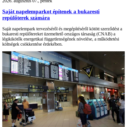
2026. augusztus 07., péntek
Saját napelemparkot építenek a bukaresti
repülőterek számára
Saját napelempark tervezéséről és megépítéséről kötött szerződést a
bukaresti repülőtereket üzemeltető országos társaság (CNAB) a
légikikötők energetikai függetlenségének növelése, a működtetési
költségek csökkentése érdekében.