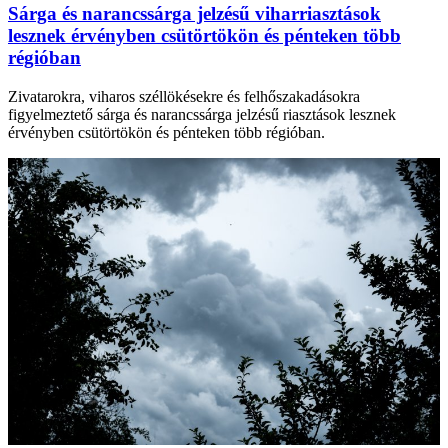
Sárga és narancssárga jelzésű viharriasztások
lesznek érvényben csütörtökön és pénteken több
régióban
Zivatarokra, viharos széllökésekre és felhőszakadásokra
figyelmeztető sárga és narancssárga jelzésű riasztások lesznek
érvényben csütörtökön és pénteken több régióban.