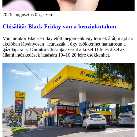
2026. augusztus 05., szerda
Chisăliță: Black Friday van a benzinkutakon
Mint amikor Black Friday előtt megemelik egy termék árát, majd az
akcióban látványosan „leárazzák”, úgy csökkenhet hamarosan a
gázolaj ára is. Dumitru Chisăliță szerint a közel 11 lejes dízel az
állami intézkedések hatására 10–10,20 lejre csökkenhet.