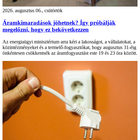
2026. augusztus 06., csütörtök
Áramkimaradások jöhetnek? Így próbálják
megelőzni, hogy ez bekövetkezzen
Az energiaügyi minisztérium arra kéri a lakosságot, a vállalatokat, a
közintézményeket és a termelő-fogyasztókat, hogy augusztus 31-éig
önkéntesen csökkentsék az áramfogyasztást este 19 és 23 óra között.