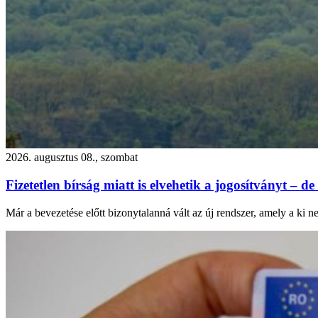
2026. augusztus 08., szombat
Fizetetlen bírság miatt is elvehetik a jogosítványt – de
Már a bevezetése előtt bizonytalanná vált az új rendszer, amely a ki n