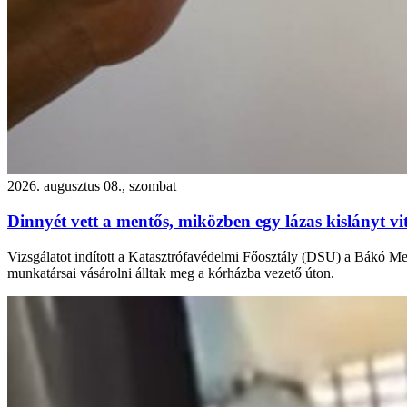
2026. augusztus 08., szombat
Dinnyét vett a mentős, miközben egy lázas kislányt vi
Vizsgálatot indított a Katasztrófavédelmi Főosztály (DSU) a Bákó Meg
munkatársai vásárolni álltak meg a kórházba vezető úton.