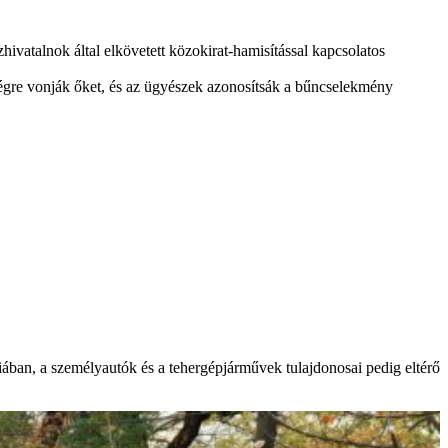
hivatalnok által elkövetett közokirat-hamisítással kapcsolatos
ségre vonják őket, és az ügyészek azonosítsák a bűncselekmény
niában, a személyautók és a tehergépjárművek tulajdonosai pedig eltérő