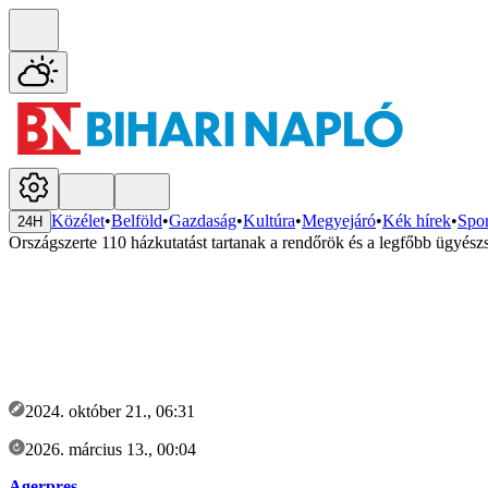
Közélet
•
Belföld
•
Gazdaság
•
Kultúra
•
Megyejáró
•
Kék hírek
•
Spor
24H
Országszerte 110 házkutatást tartanak a rendőrök és a legfőbb ügyész
2024. október 21., 06:31
2026. március 13., 00:04
Agerpres