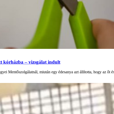
tt kórházba – vizsgálat indult
yei Mentőszolgálatnál, miután egy édesanya azt állította, hogy az őt és