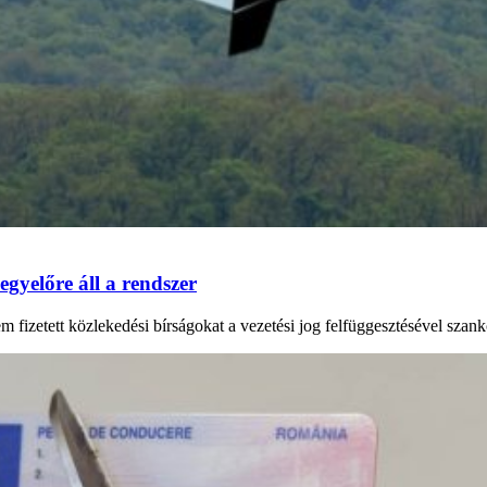
 egyelőre áll a rendszer
em fizetett közlekedési bírságokat a vezetési jog felfüggesztésével szan