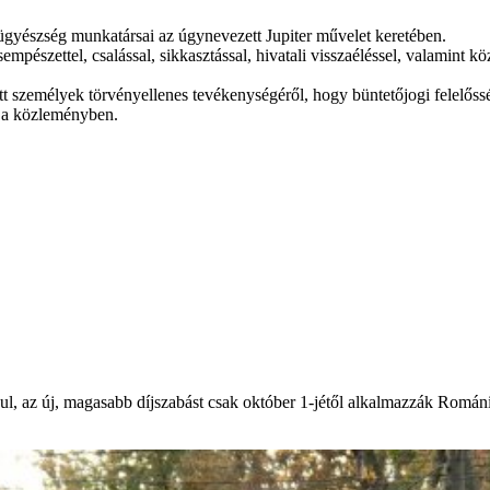
 ügyészség munkatársai az úgynevezett Jupiter művelet keretében.
észettel, csalással, sikkasztással, hivatali visszaéléssel, valamint köz
tt személyek törvényellenes tevékenységéről, hogy büntetőjogi felelős
tó a közleményben.
ndul, az új, magasabb díjszabást csak október 1-jétől alkalmazzák Romá