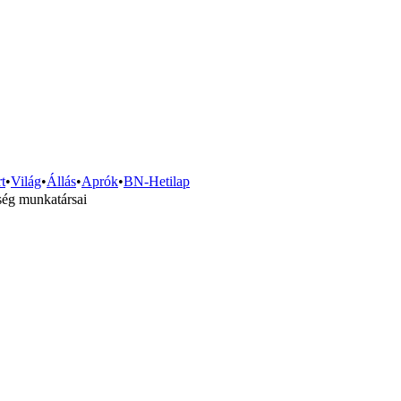
t
•
Világ
•
Állás
•
Aprók
•
BN-Hetilap
ség munkatársai