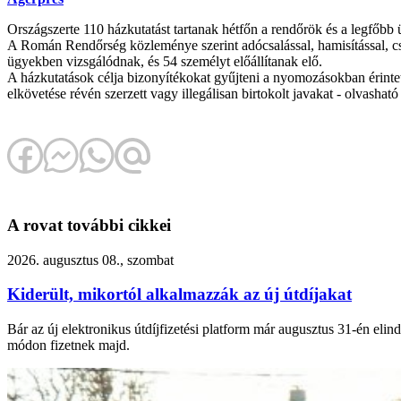
Országszerte 110 házkutatást tartanak hétfőn a rendőrök és a legfőbb
A Román Rendőrség közleménye szerint adócsalással, hamisítással, csemp
ügyekben vizsgálódnak, és 54 személyt előállítanak elő.
A házkutatások célja bizonyítékokat gyűjteni a nyomozásokban érinte
elkövetése révén szerzett vagy illegálisan birtokolt javakat - olvasha
A rovat további cikkei
2026. augusztus 08., szombat
Kiderült, mikortól alkalmazzák az új útdíjakat
Bár az új elektronikus útdíjfizetési platform már augusztus 31-én eli
módon fizetnek majd.