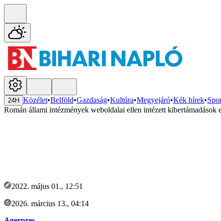
Közélet
•
Belföld
•
Gazdaság
•
Kultúra
•
Megyejáró
•
Kék hírek
•
Spor
24H
Román állami intézmények weboldalai ellen intézett kibertámadások e
2022. május 01., 12:51
2026. március 13., 04:14
Agerpres