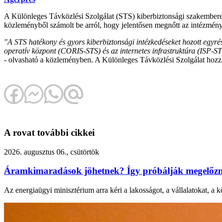
A Különleges Távközlési Szolgálat (STS) kiberbiztonsági szakembere
közleményből számolt be arról, hogy jelentősen megnőtt az intézmény
"A STS hatékony és gyors kiberbiztonsági intézkedéseket hozott egyré
operatív központ (CORIS-STS) és az internetes infrastruktúra (ISP-ST
- olvasható a közleményben. A Különleges Távközlési Szolgálat hozzá
A rovat további cikkei
2026. augusztus 06., csütörtök
Áramkimaradások jöhetnek? Így próbálják megelőzni
Az energiaügyi minisztérium arra kéri a lakosságot, a vállalatokat, a