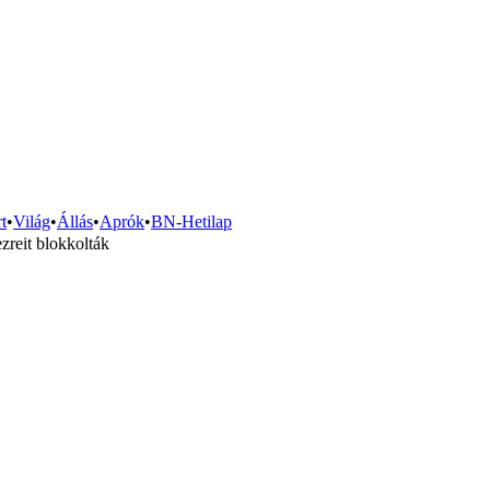
t
•
Világ
•
Állás
•
Aprók
•
BN-Hetilap
zreit blokkolták