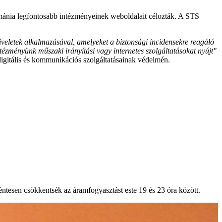
mánia legfontosabb intézményeinek weboldalait célozták. A STS
űveletek alkalmazásával, amelyeket a biztonsági incidensekre reagáló
tézményünk műszaki irányítási vagy internetes szolgáltatásokat nyújt"
igitális és kommunikációs szolgáltatásainak védelmén.
éntesen csökkentsék az áramfogyasztást este 19 és 23 óra között.