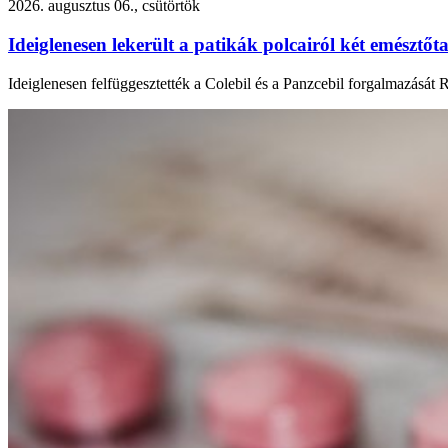
2026. augusztus 06., csütörtök
Ideiglenesen lekerült a patikák polcairól két emésztőta
Ideiglenesen felfüggesztették a Colebil és a Panzcebil forgalmazását 