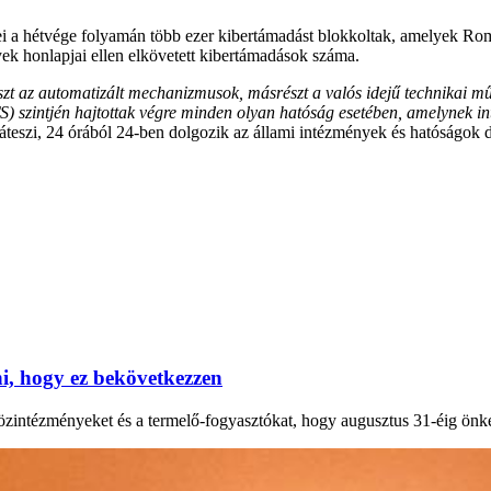
i a hétvége folyamán több ezer kibertámadást blokkoltak, amelyek Ro
ek honlapjai ellen elkövetett kibertámadások száma.
szt az automatizált mechanizmusok, másrészt a valós idejű technikai m
S) szintjén hajtottak végre minden olyan hatóság esetében, amelynek in
teszi, 24 órából 24-ben dolgozik az állami intézmények és hatóságok d
, hogy ez bekövetkezzen
 közintézményeket és a termelő-fogyasztókat, hogy augusztus 31-éig önk