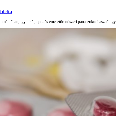
bletta
Romániában, így a két, epe- és emésztőrendszeri panaszokra használt gy