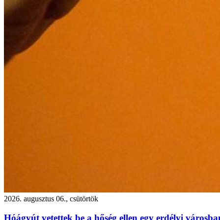
2026. augusztus 06., csütörtök
Hóágyút vetettek be a hőség ellen egy erdélyi városb