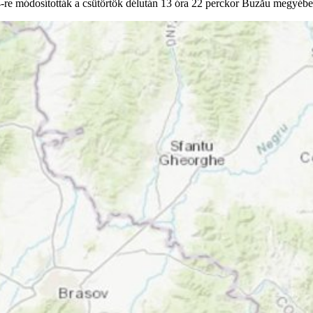
3,4-re módosították a csütörtök délután 13 óra 22 perckor Buzău megyébe