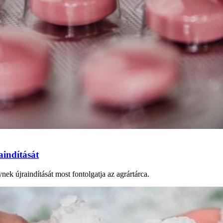
aindítását
ynek újraindítását most fontolgatja az agrártárca.