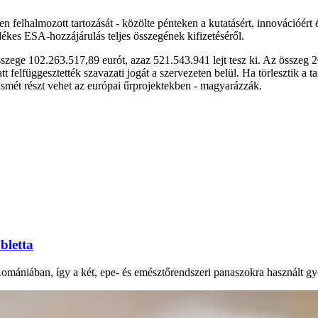
lhalmozott tartozását - közölte pénteken a kutatásért, innovációért és 
ékes ESA-hozzájárulás teljes összegének kifizetéséről.
zege 102.263.517,89 eurót, azaz 521.543.941 lejt tesz ki. Az összeg 
felfüggesztették szavazati jogát a szervezeten belül. Ha törlesztik a ta
smét részt vehet az európai űrprojektekben - magyarázzák.
bletta
Romániában, így a két, epe- és emésztőrendszeri panaszokra használt gy