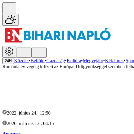
Közélet
•
Belföld
•
Gazdaság
•
Kultúra
•
Megyejáró
•
Kék hírek
•
Spor
24H
Románia év végéig kifizeti az Európai Űrügynökséggel szemben felhal
2022. június 24., 12:50
2026. március 13., 04:15
Agerpres