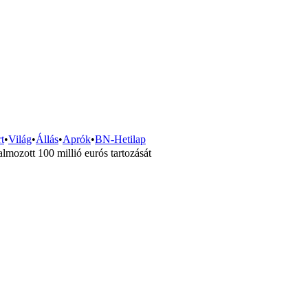
t
•
Világ
•
Állás
•
Aprók
•
BN-Hetilap
mozott 100 millió eurós tartozását