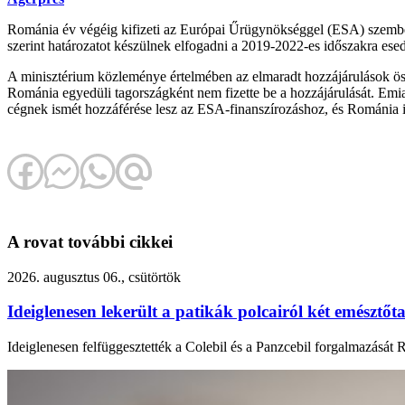
Románia év végéig kifizeti az Európai Űrügynökséggel (ESA) szemben fe
szerint határozatot készülnek elfogadni a 2019-2022-es időszakra esed
A minisztérium közleménye értelmében az elmaradt hozzájárulások öss
Románia egyedüli tagországként nem fizette be a hozzájárulását. Emiatt 
cégnek ismét hozzáférése lesz az ESA-finanszírozáshoz, és Románia i
A rovat további cikkei
2026. augusztus 06., csütörtök
Ideiglenesen lekerült a patikák polcairól két emésztőta
Ideiglenesen felfüggesztették a Colebil és a Panzcebil forgalmazását 