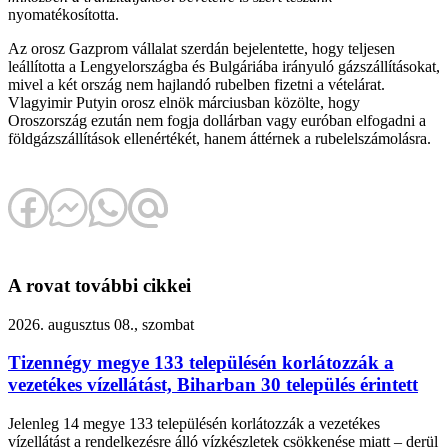
nyomatékosította.
Az orosz Gazprom vállalat szerdán bejelentette, hogy teljesen
leállította a Lengyelországba és Bulgáriába irányuló gázszállításokat,
mivel a két ország nem hajlandó rubelben fizetni a vételárat.
Vlagyimir Putyin orosz elnök márciusban közölte, hogy
Oroszország ezután nem fogja dollárban vagy euróban elfogadni a
földgázszállítások ellenértékét, hanem áttérnek a rubelelszámolásra.
A rovat további cikkei
2026. augusztus 08., szombat
Tizennégy megye 133 településén korlátozzák a
vezetékes vízellátást, Biharban 30 település érintett
Jelenleg 14 megye 133 településén korlátozzák a vezetékes
vízellátást a rendelkezésre álló vízkészletek csökkenése miatt – derül