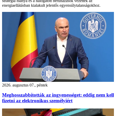
stratégia hiánya és a halogatott beruházások vezettek az
energiaellátásban kialakult jelentős egyensúlytalanságokhoz.
2026. augusztus 07., péntek
Meghosszabbították az ingyenességet: eddig nem kell
fizetni az elektronikus személyiért