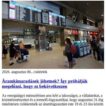
2026. augusztus 06., csütörtök
Áramkimaradások jöhetnek? Így próbálják
megelőzni, hogy ez bekövetkezzen
Az energiaügyi minisztérium arra kéri a lakosságot, a vállalatokat, a
közintézményeket és a termelő-fogyasztókat, hogy augusztus 31-éig
önkéntesen csökkentsék az áramfogyasztást este 19 és 23 óra között.