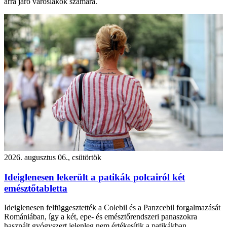
arra járó városlakók számára.
2026. augusztus 06., csütörtök
Ideiglenesen lekerült a patikák polcairól két
emésztőtabletta
Ideiglenesen felfüggesztették a Colebil és a Panzcebil forgalmazását
Romániában, így a két, epe- és emésztőrendszeri panaszokra
használt gyógyszert jelenleg nem értékesítik a patikákban.