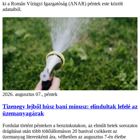
ki a Román Vízügyi Igazgatóság (ANAR) péntek este közölt
adataiból.
2026. augusztus 07., péntek
Tizenegy lejből húsz bani mínusz: elindultak lefelé az
üzemanyagárak
Fordulat történt pénteken a benzinkutakon, az elmúlt hetek sorozatos
drágításai után több töltőállomáson 20 banival csökkent az
üzemanyag literenkénti ára, vélhetően az augusztus 7-én életbe