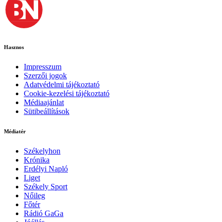
Hasznos
Impresszum
Szerzői jogok
Adatvédelmi tájékoztató
Cookie-kezelési tájékoztató
Médiaajánlat
Sütibeállítások
Médiatér
Székelyhon
Krónika
Erdélyi Napló
Liget
Székely Sport
Nőileg
Főtér
Rádió GaGa