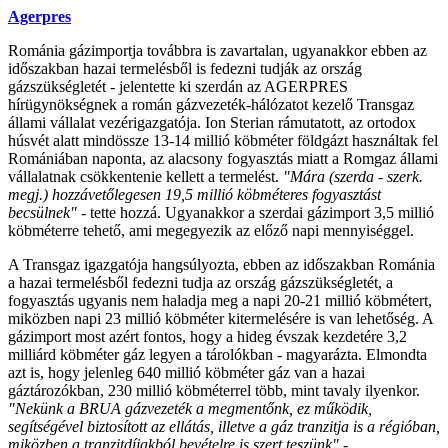
Agerpres
Románia gázimportja továbbra is zavartalan, ugyanakkor ebben az
időszakban hazai termelésből is fedezni tudják az ország
gázszükségletét - jelentette ki szerdán az AGERPRES
hírügynökségnek a román gázvezeték-hálózatot kezelő Transgaz
állami vállalat vezérigazgatója. Ion Sterian rámutatott, az ortodox
húsvét alatt mindössze 13-14 millió köbméter földgázt használtak fel
Romániában naponta, az alacsony fogyasztás miatt a Romgaz állami
vállalatnak csökkentenie kellett a termelést.
"Mára (szerda - szerk.
megj.) hozzávetőlegesen 19,5 millió köbméteres fogyasztást
becsülnek"
- tette hozzá. Ugyanakkor a szerdai gázimport 3,5 millió
köbméterre tehető, ami megegyezik az előző napi mennyiséggel.
A Transgaz igazgatója hangsúlyozta, ebben az időszakban Románia
a hazai termelésből fedezni tudja az ország gázszükségletét, a
fogyasztás ugyanis nem haladja meg a napi 20-21 millió köbmétert,
miközben napi 23 millió köbméter kitermelésére is van lehetőség. A
gázimport most azért fontos, hogy a hideg évszak kezdetére 3,2
milliárd köbméter gáz legyen a tárolókban - magyarázta. Elmondta
azt is, hogy jelenleg 640 millió köbméter gáz van a hazai
gáztározókban, 230 millió köbméterrel több, mint tavaly ilyenkor.
"Nekünk a BRUA gázvezeték a megmentőnk, ez működik,
segítségével biztosított az ellátás, illetve a gáz tranzitja is a régióban,
miközben a tranzitdíjakból bevételre is szert teszünk"
-