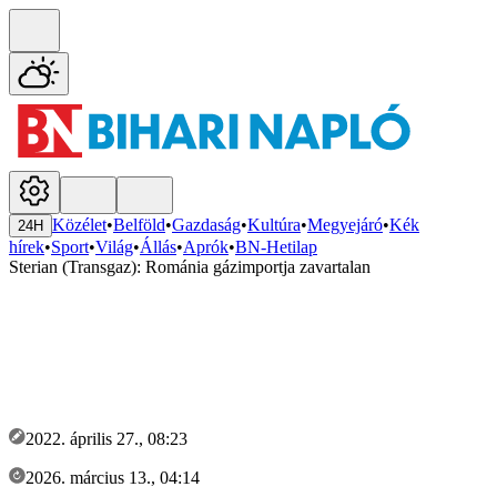
Közélet
•
Belföld
•
Gazdaság
•
Kultúra
•
Megyejáró
•
Kék
24H
hírek
•
Sport
•
Világ
•
Állás
•
Aprók
•
BN-Hetilap
Sterian (Transgaz): Románia gázimportja zavartalan
2022. április 27., 08:23
2026. március 13., 04:14