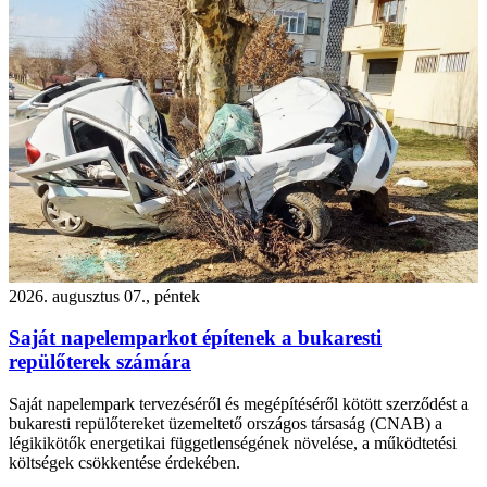
2026. augusztus 07., péntek
Saját napelemparkot építenek a bukaresti
repülőterek számára
Saját napelempark tervezéséről és megépítéséről kötött szerződést a
bukaresti repülőtereket üzemeltető országos társaság (CNAB) a
légikikötők energetikai függetlenségének növelése, a működtetési
költségek csökkentése érdekében.