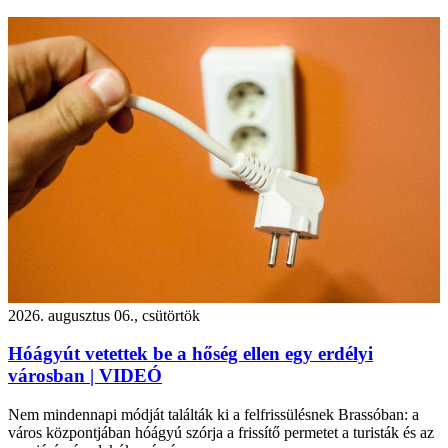
2026. augusztus 06., csütörtök
Hóágyút vetettek be a hőség ellen egy erdélyi
városban | VIDEÓ
Nem mindennapi módját találták ki a felfrissülésnek Brassóban: a
város központjában hóágyú szórja a frissítő permetet a turisták és az