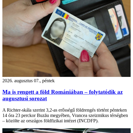
2026. augusztus 07., péntek
Ma is rengett a föld Romániában – folytatódik az
augusztusi sorozat
A Richter-skála szerint 3,2-as erősségű földrengés történt pénteken
14 óra 23 perckor Buzău megyében, Vrancea szeizmikus térségben
– közölte az országos földfizikai intézet (INCDFP).