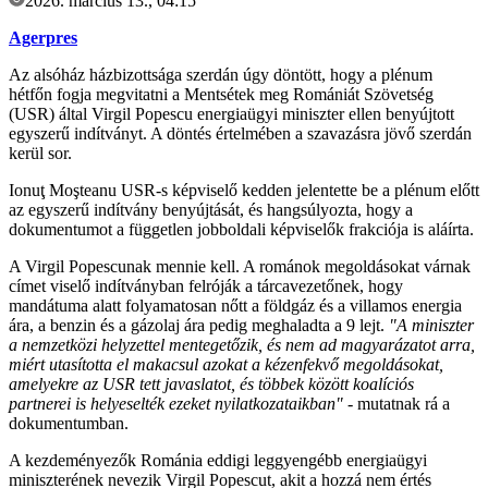
2026. március 13., 04:15
Agerpres
Az alsóház házbizottsága szerdán úgy döntött, hogy a plénum
hétfőn fogja megvitatni a Mentsétek meg Romániát Szövetség
(USR) által Virgil Popescu energiaügyi miniszter ellen benyújtott
egyszerű indítványt. A döntés értelmében a szavazásra jövő szerdán
kerül sor.
Ionuţ Moşteanu USR-s képviselő kedden jelentette be a plénum előtt
az egyszerű indítvány benyújtását, és hangsúlyozta, hogy a
dokumentumot a független jobboldali képviselők frakciója is aláírta.
A Virgil Popescunak mennie kell. A románok megoldásokat várnak
címet viselő indítványban felróják a tárcavezetőnek, hogy
mandátuma alatt folyamatosan nőtt a földgáz és a villamos energia
ára, a benzin és a gázolaj ára pedig meghaladta a 9 lejt.
"A miniszter
a nemzetközi helyzettel mentegetőzik, és nem ad magyarázatot arra,
miért utasította el makacsul azokat a kézenfekvő megoldásokat,
amelyekre az USR tett javaslatot, és többek között koalíciós
partnerei is helyeselték ezeket nyilatkozataikban"
- mutatnak rá a
dokumentumban.
A kezdeményezők Románia eddigi leggyengébb energiaügyi
miniszterének nevezik Virgil Popescut, akit a hozzá nem értés