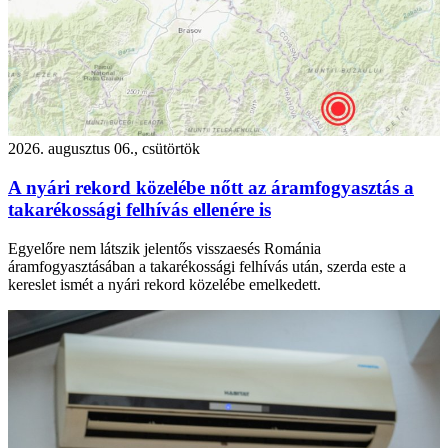
2026. augusztus 06., csütörtök
A nyári rekord közelébe nőtt az áramfogyasztás a
takarékossági felhívás ellenére is
Egyelőre nem látszik jelentős visszaesés Románia
áramfogyasztásában a takarékossági felhívás után, szerda este a
kereslet ismét a nyári rekord közelébe emelkedett.