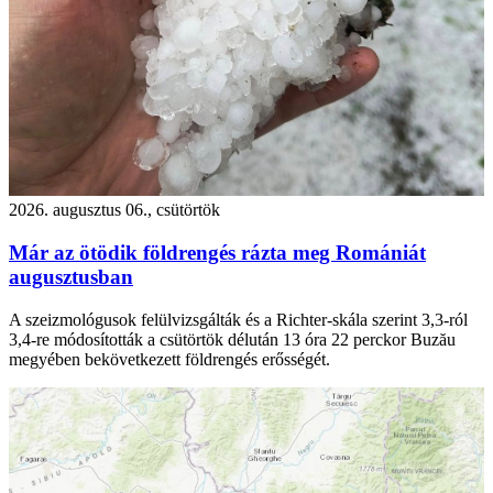
2026. augusztus 06., csütörtök
Már az ötödik földrengés rázta meg Romániát
augusztusban
A szeizmológusok felülvizsgálták és a Richter-skála szerint 3,3-ról
3,4-re módosították a csütörtök délután 13 óra 22 perckor Buzău
megyében bekövetkezett földrengés erősségét.