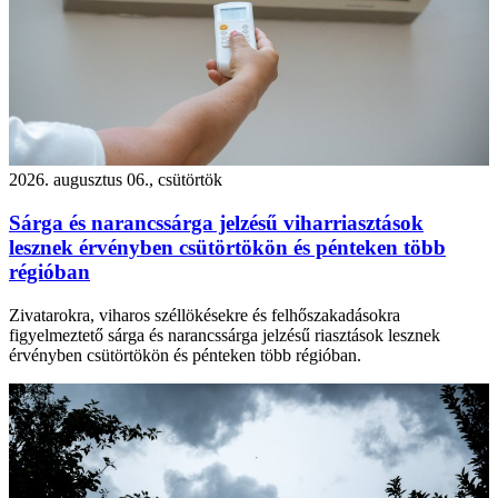
2026. augusztus 06., csütörtök
Sárga és narancssárga jelzésű viharriasztások
lesznek érvényben csütörtökön és pénteken több
régióban
Zivatarokra, viharos széllökésekre és felhőszakadásokra
figyelmeztető sárga és narancssárga jelzésű riasztások lesznek
érvényben csütörtökön és pénteken több régióban.