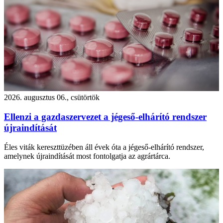
2026. augusztus 06., csütörtök
Ellenzi a gazdaszervezet a jégeső-elhárító rendszer
újraindítását
Éles viták kereszttüzében áll évek óta a jégeső-elhárító rendszer,
amelynek újraindítását most fontolgatja az agrártárca.