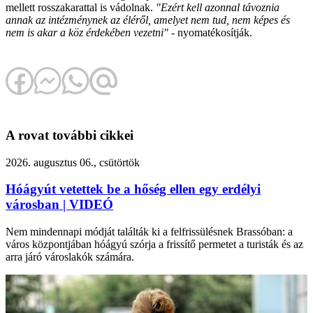
mellett rosszakarattal is vádolnak.
"Ezért kell azonnal távoznia
annak az intézménynek az éléről, amelyet nem tud, nem képes és
nem is akar a köz érdekében vezetni"
- nyomatékosítják.
A rovat további cikkei
2026. augusztus 06., csütörtök
Hóágyút vetettek be a hőség ellen egy erdélyi
városban | VIDEÓ
Nem mindennapi módját találták ki a felfrissülésnek Brassóban: a
város központjában hóágyú szórja a frissítő permetet a turisták és az
arra járó városlakók számára.