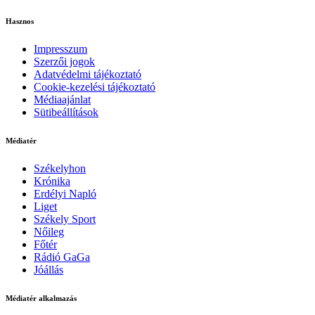
Hasznos
Impresszum
Szerzői jogok
Adatvédelmi tájékoztató
Cookie-kezelési tájékoztató
Médiaajánlat
Sütibeállítások
Médiatér
Székelyhon
Krónika
Erdélyi Napló
Liget
Székely Sport
Nőileg
Főtér
Rádió GaGa
Jóállás
Médiatér alkalmazás