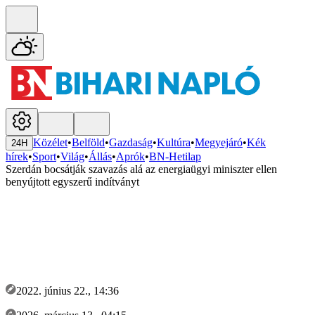
Közélet
•
Belföld
•
Gazdaság
•
Kultúra
•
Megyejáró
•
Kék
24H
hírek
•
Sport
•
Világ
•
Állás
•
Aprók
•
BN-Hetilap
Szerdán bocsátják szavazás alá az energiaügyi miniszter ellen
benyújtott egyszerű indítványt
2022. június 22., 14:36