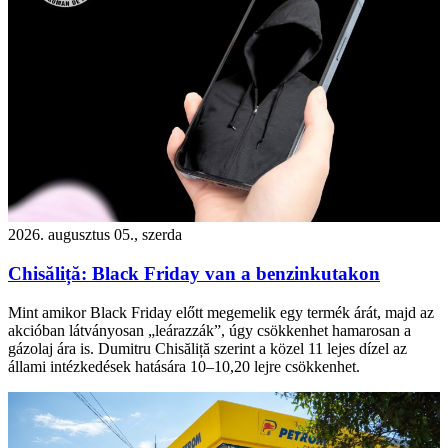
2026. augusztus 05., szerda
Chisăliță: Black Friday van a benzinkutakon
Mint amikor Black Friday előtt megemelik egy termék árát, majd az
akcióban látványosan „leárazzák”, úgy csökkenhet hamarosan a
gázolaj ára is. Dumitru Chisăliță szerint a közel 11 lejes dízel az
állami intézkedések hatására 10–10,20 lejre csökkenhet.