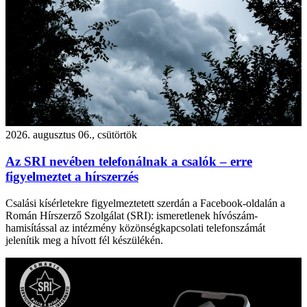
2026. augusztus 06., csütörtök
Az SRI nevében telefonálnak a csalók – erre
figyelmeztet a hírszerzés
Csalási kísérletekre figyelmeztetett szerdán a Facebook-oldalán a
Román Hírszerző Szolgálat (SRI): ismeretlenek hívószám-
hamisítással az intézmény közönségkapcsolati telefonszámát
jelenítik meg a hívott fél készülékén.