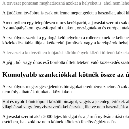
A tervezet pontosan meghatározná azokat a helyeket is, ahol nem lehet
A járdákon továbbra is csak ott lenne megengedett a használat, ahol ki
Amennyiben egy településen nincs kerékpárút, a javaslat szerint csak
Az autópályákon, gyorsforgalmi utakon, országutakon és európai utako
A szabályok szerint a gyalogátkelőhelyeken a rollereseknek le kellene
közlekedési tábla tiltja a kétkerekű járművek vagy a kerékpárok behajt
A tervezet a kedvezőtlen időjárási körülmények között történő közleke
A jég-, hó- vagy ónos eső borította útfelületeken való közlekedés sza
Komolyabb szankciókkal kötnék össze az ú
A szabályok megszegése jelentős bírságokat eredményezhetne. Azok a 
nem folytathatnák útjukat a közutakon.
Hat és nyolc büntetőpont közötti bírságot, vagyis a jelenlegi értékek
világítással vagy fényvisszaverőkkel éjszaka, illetve nem használják a 
A javaslat szerint akár 2000 lejes bírságot és a jármű nyilvántartás
esetében, ha azokhoz nem kötnek kötelező felelősségbiztosítást.