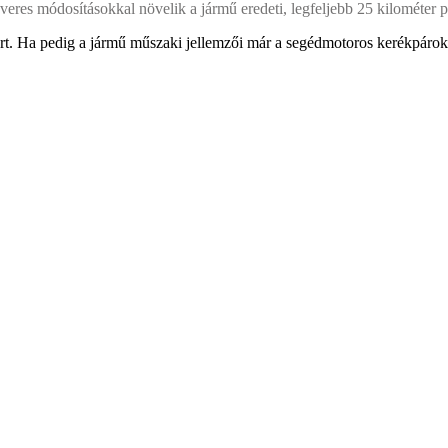
eres módosításokkal növelik a jármű eredeti, legfeljebb 25 kilométer p
lert. Ha pedig a jármű műszaki jellemzői már a segédmotoros kerékpárok 