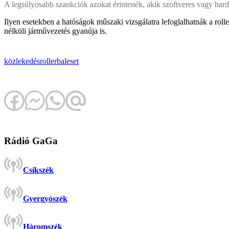
A legsúlyosabb szankciók azokat érintenék, akik szoftveres vagy hardv
Ilyen esetekben a hatóságok műszaki vizsgálatra lefoglalhatnák a rol
nélküli járművezetés gyanúja is.
közlekedés
rollerbaleset
Rádió GaGa
Csíkszék
Gyergyószék
Háromszék