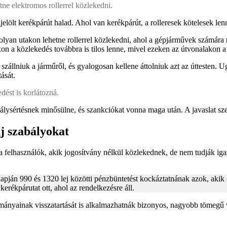
ne elektromos rollerrel közlekedni.
jelölt kerékpárút halad. Ahol van kerékpárút, a rolleresek kötelesek len
 olyan utakon lehetne rollerrel közlekedni, ahol a gépjárművek számár
n a közlekedés továbbra is tilos lenne, mivel ezeken az útvonalakon a 
 szállniuk a járműről, és gyalogosan kellene áttolniuk azt az úttesten.
ását.
dést is korlátozná.
bálysértésnek minősülne, és szankciókat vonna maga után. A javaslat sze
j szabályokat
felhasználók, akik jogosítvány nélkül közlekednek, de nem tudják igaz
 alapján 990 és 1320 lej közötti pénzbüntetést kockáztatnának azok, akik
kerékpárutat ott, ahol az rendelkezésre áll.
i okmányainak visszatartását is alkalmazhatnák bizonyos, nagyobb tömegű