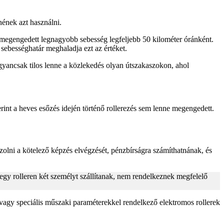
nének azt használni.
a megengedett legnagyobb sebesség legfeljebb 50 kilométer óránként.
sebességhatár meghaladja ezt az értéket.
 Ugyancsak tilos lenne a közlekedés olyan útszakaszokon, ahol
rint a heves esőzés idején történő rollerezés sem lenne megengedett.
olni a kötelező képzés elvégzését, pénzbírságra számíthatnának, és
 egy rolleren két személyt szállítanak, nem rendelkeznek megfelelő
 vagy speciális műszaki paraméterekkel rendelkező elektromos rollerek