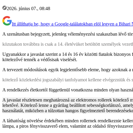
2026. június 07., 08:48
Itt állíthatja be, hogy a Google-találatokban elöl legyen a Bihari
A szenátusban bejegyzett, jelenleg véleményezési szakaszban lévő tör
közutakon továbbra is csak a 14. életévüket betöltött személyek vezet
Ugyanakkor a javaslat szerint a 14 és 16 év közötti fiatalok bizonyos
kötelezővé tennék a védősisak viselését.
A tervezett módosítások egyik legjelentősebb eleme, hogy azoknak a 
kötelező közlekedési jogszabályi tanfolyamot kellene elvégezniük és si
A rendelkezés életkortól függetlenül vonatkozna minden olyan használó
A javaslat részletesen meghatározná az elektromos rollerek kötelező 
lehetővé. Kötelező lenne a gyárilag beállított sebességkorlátozó, am
használatát, miközben a túlzottan hangos figyelmeztető berendezéseket 
A láthatóság növelése érdekében minden rollernek rendelkeznie kellen
lámpa, a piros fényvisszaverő elem, valamint az oldalsó fényvisszaver