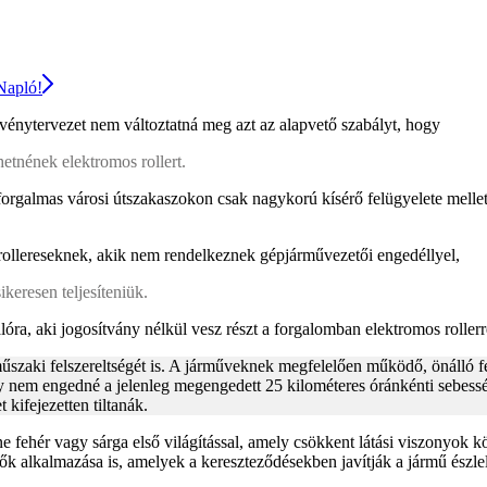
 Napló!
vénytervezet nem változtatná meg azt az alapvető szabályt, hogy
hetnének elektromos rollert.
 forgalmas városi útszakaszokon csak nagykorú kísérő felügyelete melle
rollereseknek, akik nem rendelkeznek gépjárművezetői engedéllyel,
keresen teljesíteniük.
ra, aki jogosítvány nélkül vesz részt a forgalomban elektromos rollerr
műszaki felszereltségét is. A járműveknek megfelelően működő, önálló f
ely nem engedné a jelenleg megengedett 25 kilométeres óránkénti sebess
kifejezetten tiltanák.
e fehér vagy sárga első világítással, amely csökkent látási viszonyok k
ők alkalmazása is, amelyek a kereszteződésekben javítják a jármű észle