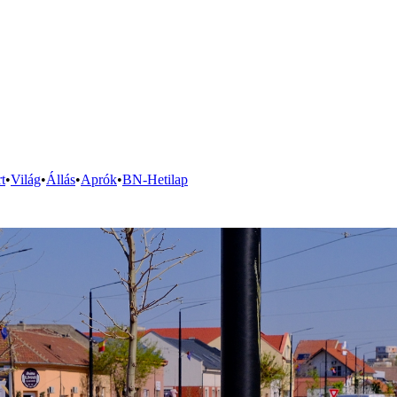
t
•
Világ
•
Állás
•
Aprók
•
BN-Hetilap