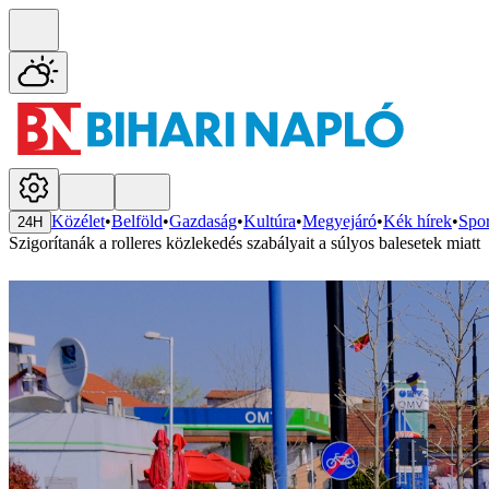
Közélet
•
Belföld
•
Gazdaság
•
Kultúra
•
Megyejáró
•
Kék hírek
•
Spor
24H
Szigorítanák a rolleres közlekedés szabályait a súlyos balesetek miatt