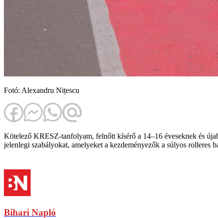
Fotó: Alexandru Nițescu
Kötelező KRESZ-tanfolyam, felnőtt kísérő a 14–16 éveseknek és újabb b
jelenlegi szabályokat, amelyeket a kezdeményezők a súlyos rolleres
Bihari Napló