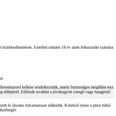
tt közlekedhetnének. Emellett minden 18 év alatti felhasználó számára
el.
ékrendszerrel kellene rendelkezniük, amely biztonságos megállást tesz
ég túllépését. Előírnák továbbá a jóváhagyott csengő vagy hangjelző
özött és éjszaka folyamatosan működik. Kötelező lenne a piros hátsó
lhetőségét.