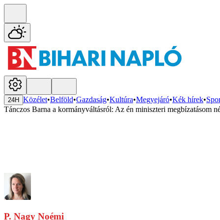
Közélet
•
Belföld
•
Gazdaság
•
Kultúra
•
Megyejáró
•
Kék hírek
•
Spor
24H
Tánczos Barna a kormányváltásról: Az én miniszteri megbízatásom né
P. Nagy Noémi