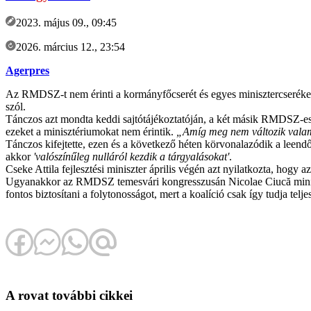
2023. május 09., 09:45
2026. március 12., 23:54
Agerpres
Az RMDSZ-t nem érinti a kormányfőcserét és egyes minisztercseréket 
szól.
Tánczos azt mondta keddi sajtótájékoztatóján, a két másik RMDSZ-es 
ezeket a minisztériumokat nem érintik.
„Amíg meg nem változik valami
Tánczos kifejtette, ezen és a következő héten körvonalazódik a leend
akkor
'valószínűleg nulláról kezdik a tárgyalásokat'
.
Cseke Attila fejlesztési miniszter április végén azt nyilatkozta, ho
Ugyanakkor az RMDSZ temesvári kongresszusán Nicolae Ciucă miniszte
fontos biztosítani a folytonosságot, mert a koalíció csak így tudja telj
A rovat további cikkei