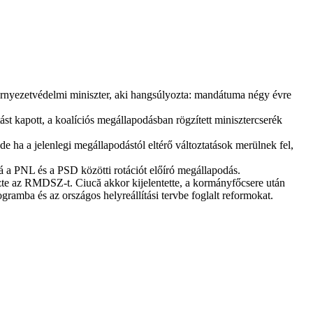
örnyezetvédelmi miniszter, aki hangsúlyozta: mandátuma négy évre
 kapott, a koalíciós megállapodásban rögzített minisztercserék
 de ha a jelenlegi megállapodástól eltérő változtatások merülnek fel,
á a PNL és a PSD közötti rotációt előíró megállapodás.
te az RMDSZ-t. Ciucă akkor kijelentette, a kormányfőcsere után
rogramba és az országos helyreállítási tervbe foglalt reformokat.