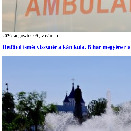
2026. augusztus 09., vasárnap
Hétfőtől ismét visszatér a kánikula, Bihar megyére ria