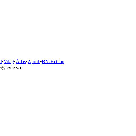
t
•
Világ
•
Állás
•
Aprók
•
BN-Hetilap
gy évre szól