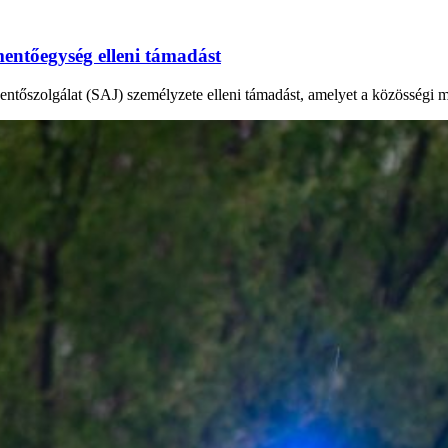
mentőegység elleni támadást
ntőszolgálat (SAJ) személyzete elleni támadást, amelyet a közösségi mé