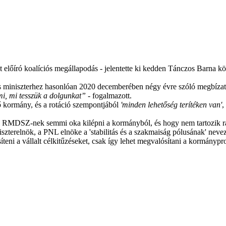
előíró koalíciós megállapodás - jelentette ki kedden Tánczos Barna k
miniszterhez hasonlóan 2020 decemberében négy évre szóló megbízatást
, mi tesszük a dolgunkat”
- fogalmazott.
ő kormány, és a rotáció szempontjából
'minden lehetőség terítéken van'
,
gy az RMDSZ-nek semmi oka kilépni a kormányból, és hogy nem tartozik r
relnök, a PNL elnöke a 'stabilitás és a szakmaiság pólusának' nevez
esíteni a vállalt célkitűzéseket, csak így lehet megvalósítani a kormányp