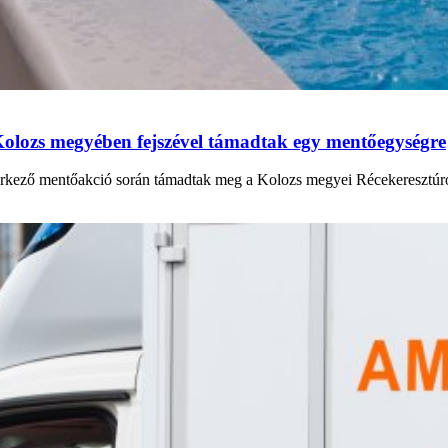
 Kolozs megyében fejszével támadtak egy mentőegységre
rkező mentőakció során támadtak meg a Kolozs megyei Récekeresztúron.