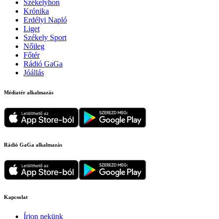
Székelyhon
Krónika
Erdélyi Napló
Liget
Székely Sport
Nőileg
Főtér
Rádió GaGa
Jóállás
Médiatér alkalmazás
Rádió GaGa alkalmazás
Kapcsolat
Írjon nekünk