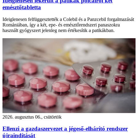
Ideiglenesen lekerült a patikák polcairól két
emésztőtabletta
Ideiglenesen felfüggesztették a Colebil és a Panzcebil forgalmazását
Romániában, így a két, epe- és emésztőrendszeri panaszokra
használt gyógyszert jelenleg nem értékesítik a patikákban.
2026. augusztus 06., csütörtök
Ellenzi a gazdaszervezet a jégeső-elhárító rendszer
újraindítását