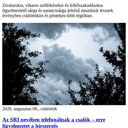
Zivatarokra, viharos széllökésekre és felhőszakadásokra
figyelmeztető sárga és narancssárga jelzésű riasztások lesznek
érvényben csütörtökön és pénteken több régióban.
2026. augusztus 06., csütörtök
Az SRI nevében telefonálnak a csalók – erre
figyelmeztet a hírszerzés