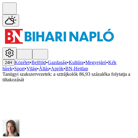
Közélet
•
Belföld
•
Gazdaság
•
Kultúra
•
Megyejáró
•
Kék
24H
hírek
•
Sport
•
Világ
•
Állás
•
Aprók
•
BN-Hetilap
Tanügyi szakszervezetek: a sztrájkolók 86,93 százaléka folytatja a
tiltakozását