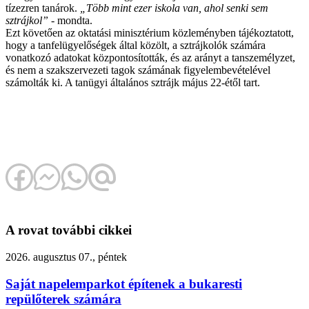
tízezren tanárok.
„Több mint ezer iskola van, ahol senki sem
sztrájkol”
- mondta.
Ezt követően az oktatási minisztérium közleményben tájékoztatott,
hogy a tanfelügyelőségek által közölt, a sztrájkolók számára
vonatkozó adatokat központosították, és az arányt a tanszemélyzet,
és nem a szakszervezeti tagok számának figyelembevételével
számolták ki. A tanügyi általános sztrájk május 22-étől tart.
A rovat további cikkei
2026. augusztus 07., péntek
Saját napelemparkot építenek a bukaresti
repülőterek számára