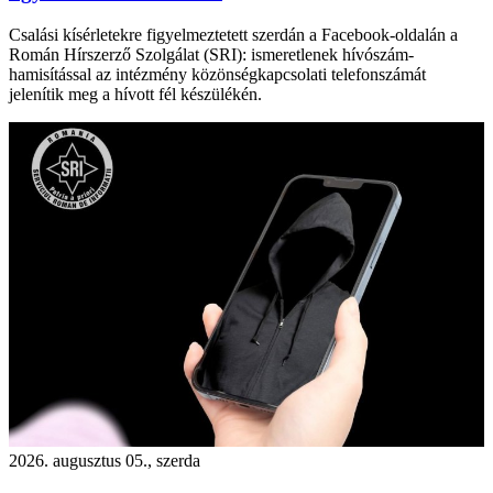
Csalási kísérletekre figyelmeztetett szerdán a Facebook-oldalán a
Román Hírszerző Szolgálat (SRI): ismeretlenek hívószám-
hamisítással az intézmény közönségkapcsolati telefonszámát
jelenítik meg a hívott fél készülékén.
2026. augusztus 05., szerda