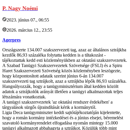
P. Nagy Noémi
2023. június 07., 06:55
2026. március 12., 23:55
Agerpres
Országszerte 134.007 szakszervezeti tag, azaz az általános sztrájkba
kezdők 86,93 százaléka folytatta kedden is a tiltakozást -
tájékoztattak kedd esti közleményükben az oktatási szakszervezetek.
A Szabad Tanügyi Szakszervezetek Szövetsége (FSLI) és a Spiru
Haret Szakszervezeti Szövetség közös közleményben leszögezte,
hogy központosított adataik szerint június 6-án 134.007
szakszervezeti tag sztrájkolt, azaz a sztrájkba lépők 86,93 százaléka.
Hangsúlyozzák, hogy a tanügyminisztérium által kedden közölt
adatok a sztrájkolók arányát illetően a tanügyi alkalmazottak teljes
létszámára vonatkoztak.
A tanügyi szakszervezetek 'az oktatási rendszer érdekében' a
tárgyalások sürgős újraindítását kérik a kormánytól.
Ligia Deca tanügyminiszter keddi sajtótájékoztatóján kijelentette,
hogy a román kormány intézkedései és a június elsejei, béremelést
szavatoló kormányrendelet elfogadása nyomán mintegy 15.000
tanügyi alkalmazott abbahagyta a sztrájkot. Közülük több mint