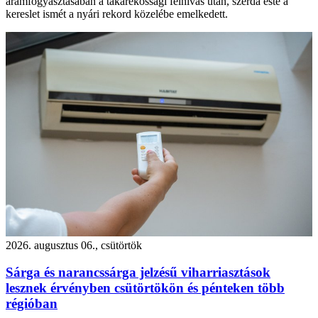
áramfogyasztásában a takarékossági felhívás után, szerda este a
kereslet ismét a nyári rekord közelébe emelkedett.
2026. augusztus 06., csütörtök
Sárga és narancssárga jelzésű viharriasztások
lesznek érvényben csütörtökön és pénteken több
régióban