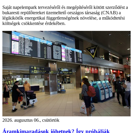
Saját napelempark tervezéséről és megépítéséről kötött szerződést a
bukaresti repülőtereket üzemeltető országos társaság (CNAB) a
légikikötők energetikai függetlenségének növelése, a működtetési
költségek csökkentése érdekében.
2026. augusztus 06., csütörtök
Áramkimaradások jöhetnek? Így próbálják