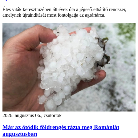
Éles viták kereszttüzében áll évek óta a jégeső-elhárító rendszer,
amelynek újraindítását most fontolgatja az agrártárca.
2026. augusztus 06., csütörtök
Már az ötödik földrengés rázta meg Romániát
augusztusban