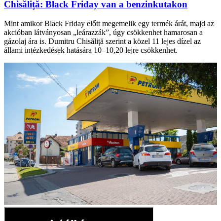
Chisăliță: Black Friday van a benzinkutakon
Mint amikor Black Friday előtt megemelik egy termék árát, majd az
akcióban látványosan „leárazzák”, úgy csökkenhet hamarosan a
gázolaj ára is. Dumitru Chisăliță szerint a közel 11 lejes dízel az
állami intézkedések hatására 10–10,20 lejre csökkenhet.