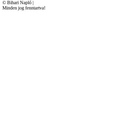
©
Bihari Napló
|
Minden jog fenntartva!