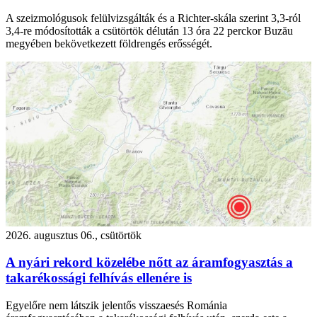
A szeizmológusok felülvizsgálták és a Richter-skála szerint 3,3-ról
3,4-re módosították a csütörtök délután 13 óra 22 perckor Buzău
megyében bekövetkezett földrengés erősségét.
2026. augusztus 06., csütörtök
A nyári rekord közelébe nőtt az áramfogyasztás a
takarékossági felhívás ellenére is
Egyelőre nem látszik jelentős visszaesés Románia