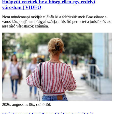
Hóágyút vetettek be a hőség ellen egy erdélyi
városban | VIDEÓ
Nem mindennapi módját találták ki a felfrissülésnek Brassóban: a
város központjában hóágyú szórja a frissítő permetet a turisták és az
arra járó városlakók számára.
2026. augusztus 06., csütörtök